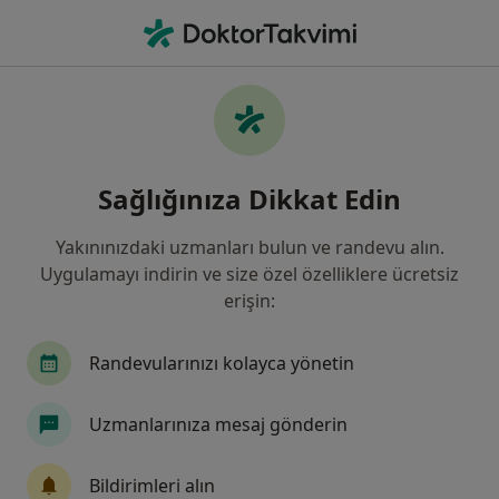
An
İç Hastalıkları • Antalya
Filters
Sigorta:
Güneş Sigorta
Antalya bölgesinde Güneş Sigorta kabul
Sağlığınıza Dikkat Edin
eden İç Hastalıkları Uzmanları
Yakınınızdaki uzmanları bulun ve randevu alın.
Uygulamayı indirin ve size özel özelliklere ücretsiz
erişin:
Randevularınızı kolayca yönetin
Uzmanlarınıza mesaj gönderin
Uzm. Dr. Nesibe Karakuş
İç hastalıkları
Bildirimleri alın
1 görüş