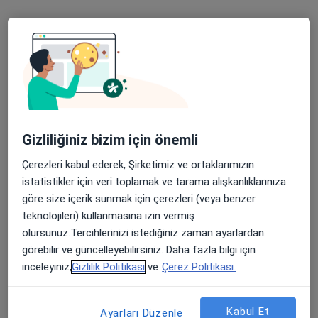
Bu kurumda online uygunluğu bulunan bir doktor veya uzman bulunamadı
Profili Gör
Uygun olan doktor/uzmanlar
Bu doktor/uzmanlar Antalya aramanıza yakın
Gizliliğiniz bizim için önemli
bölgelerde bulunuyor.
Çerezleri kabul ederek, Şirketimiz ve ortaklarımızın
istatistikler için veri toplamak ve tarama alışkanlıklarınıza
göre size içerik sunmak için çerezleri (veya benzer
teknolojileri) kullanmasına izin vermiş
olursunuz.Tercihlerinizi istediğiniz zaman ayarlardan
görebilir ve güncelleyebilirsiniz. Daha fazla bilgi için
inceleyiniz,
Gizlilik Politikası
ve
Çerez Politikası.
Doç. Dr. Öznur Kal
Kabul Et
Ayarları Düzenle