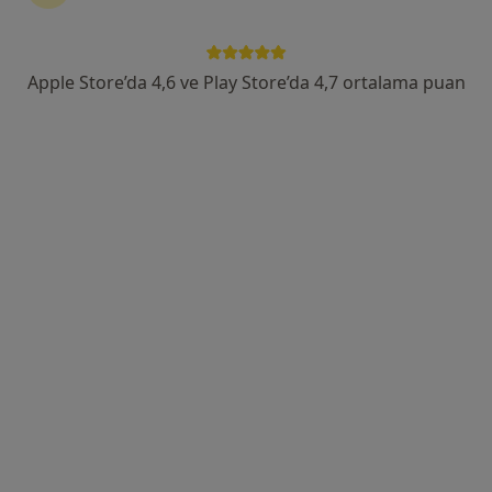
Yükseliş Mah. Mehmet Akif Cad. (Dokuma Cumartesi Pazarı Karşısı) No:96 Kepez / ANTALYA, Antalya
•
Harita
Özel Ofm Antalya Hastanesi
Apple Store’da 4,6 ve Play Store’da 4,7 ortalama puan
Bu uzman ilgili adres için online danışmanlık/takvim sunmuyor.
Randevu talep et
Özel Medstar Topçular Hastanesi
·
Daha
İç hastalıkları, Nöroloji, Çocuk sağlığı ve hastalıkları
fazla
81 görüş