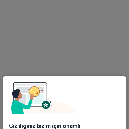
Doç. Dr. Hakan Düğer
İç hastalıkları, Endokrinoloji ve metabolizma hastalıkları
10 görüş
Fener Mah. Tekelioğlu Cad. No:7 Lara, Antalya
•
Harita
Medical Park Antalya Hastanesi
Bu uzman ilgili adres için online danışmanlık/takvim sunmuyor.
Randevu talep et
Gizliliğiniz bizim için önemli