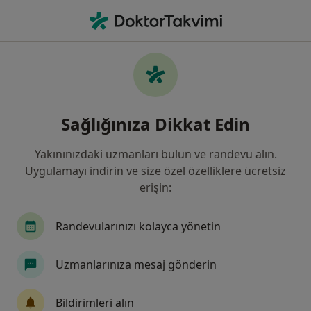
An
İç Hastalıkları • Antalya
Filters
Sigorta:
Anadolu Sigorta
Antalya bölgesinde Anadolu Sigorta kabul
Sağlığınıza Dikkat Edin
eden İç Hastalıkları Uzmanları
Yakınınızdaki uzmanları bulun ve randevu alın.
Uygulamayı indirin ve size özel özelliklere ücretsiz
erişin:
Randevularınızı kolayca yönetin
Uzmanlarınıza mesaj gönderin
Özel Olimpos Hastanesi
·
Daha
İç hastalıkları, Kardiyoloji, Enfeksiyon hastalıkları
Bildirimleri alın
fazla