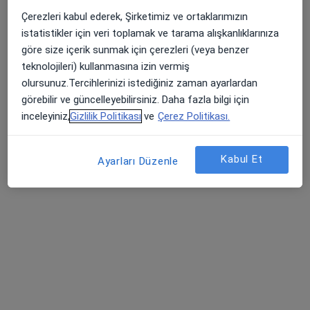
Uzm. Dr. Nesibe Karakuş
Çerezleri kabul ederek, Şirketimiz ve ortaklarımızın
İç hastalıkları
istatistikler için veri toplamak ve tarama alışkanlıklarınıza
1 görüş
göre size içerik sunmak için çerezleri (veya benzer
teknolojileri) kullanmasına izin vermiş
Yükseliş Mah. Mehmet Akif Cad. (Dokuma Cumartesi Pazarı Karşısı) No:96 Kepez / ANTALYA, Antalya
•
Harita
olursunuz.Tercihlerinizi istediğiniz zaman ayarlardan
Özel Ofm Antalya Hastanesi
görebilir ve güncelleyebilirsiniz. Daha fazla bilgi için
Bu uzman ilgili adres için online danışmanlık/takvim sunmuyor.
inceleyiniz,
Gizlilik Politikası
ve
Çerez Politikası.
Randevu talep et
Kabul Et
Ayarları Düzenle
Özel Medstar Topçular Hastanesi