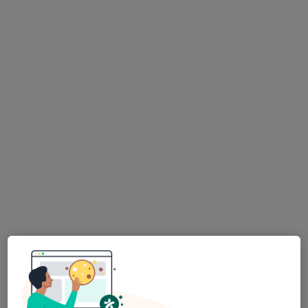
Bu uzman ilgili adres için online danışmanlık/takvim sunmuyor.
Randevu talep et
Özel Medstar Topçular Hastanesi
·
Daha fazla
Radyoloji, İç hastalıkları, Nöroloji
81 görüş
Tarım Mah. Perge Bulv. No:19, Muratpaşa
•
Harita
Özel Medstar Topçular Hastanesi
Bu kurumda online uygunluğu bulunan bir doktor veya uzman bulunamadı