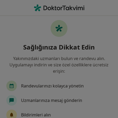
An
Radyoloji • Antalya
Filters
Sigorta:
Anadolu Sigorta
Antalya bölgesinde Anadolu Sigorta kabul
Sağlığınıza Dikkat Edin
eden Radyologlar
Yakınınızdaki uzmanları bulun ve randevu alın.
Uygulamayı indirin ve size özel özelliklere ücretsiz
erişin:
Randevularınızı kolayca yönetin
Uzmanlarınıza mesaj gönderin
Özel Olimpos Hastanesi
·
Daha fazla
Radyoloji, İç hastalıkları, Kardiyoloji
Bildirimleri alın
139 görüş