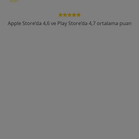
Öğretmenevleri Mahallesi 460. Sokak No:48, Konyaaltı
•
Harita
Özel Olimpos Hastanesi
Apple Store’da 4,6 ve Play Store’da 4,7 ortalama puan
Bu kurumda online uygunluğu bulunan bir doktor veya uzman bulunamadı
Profili Gör
Uzm. Dr. Nabi Murtazayev
Radyoloji
Yükseliş Mah. Mehmet Akif Cad. (Dokuma Cumartesi Pazarı Karşısı) No:96 Kepez / ANTALYA, Antalya
•
Harita
Özel Ofm Antalya Hastanesi