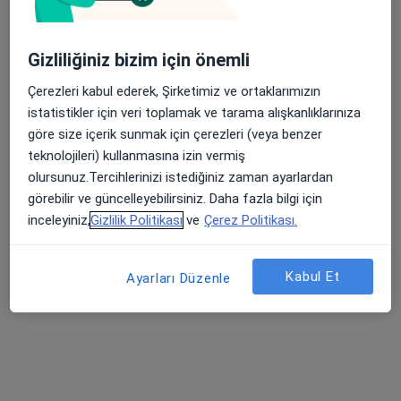
Profili Gör
Gizliliğiniz bizim için önemli
Çerezleri kabul ederek, Şirketimiz ve ortaklarımızın
istatistikler için veri toplamak ve tarama alışkanlıklarınıza
göre size içerik sunmak için çerezleri (veya benzer
teknolojileri) kullanmasına izin vermiş
olursunuz.Tercihlerinizi istediğiniz zaman ayarlardan
görebilir ve güncelleyebilirsiniz. Daha fazla bilgi için
inceleyiniz,
Gizlilik Politikası
ve
Çerez Politikası.
Uzm. Dr. İmran Başaran
Radyoloji
Kabul Et
Ayarları Düzenle
Yükseliş Mah. Mehmet Akif Cad. (Dokuma Cumartesi Pazarı Karşısı) No:96 Kepez / ANTALYA, Antalya
•
Harita
Özel Ofm Antalya Hastanesi
Bu uzman ilgili adres için online danışmanlık/takvim sunmuyor.
Randevu talep et