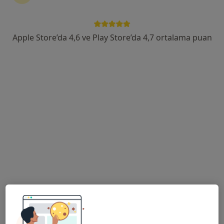
81 görüş
Tarım Mah. Perge Bulv. No:19, Muratpaşa
•
Harita
Apple Store’da 4,6 ve Play Store’da 4,7 ortalama puan
Özel Medstar Topçular Hastanesi
Bu kurumda online uygunluğu bulunan bir doktor veya uzman bulunamadı
Profili Gör
Özel Ofm Antalya Hastanesi
·
Daha fazla
İç hastalıkları, Kardiyoloji, Göğüs hastalıkları
110 görüş