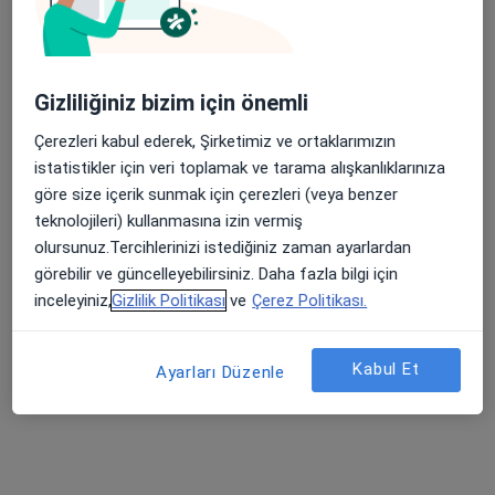
Yükseliş Mah. Mehmet Akif Cad. (Dokuma Cumartesi Pazarı Karşısı) No:96 Kepez / ANTALYA, Antalya
•
Harita
Özel Ofm Antalya Hastanesi
Bu kurumda online uygunluğu bulunan bir doktor veya uzman bulunamadı
Gizliliğiniz bizim için önemli
Profili Gör
Çerezleri kabul ederek, Şirketimiz ve ortaklarımızın
istatistikler için veri toplamak ve tarama alışkanlıklarınıza
göre size içerik sunmak için çerezleri (veya benzer
teknolojileri) kullanmasına izin vermiş
olursunuz.Tercihlerinizi istediğiniz zaman ayarlardan
görebilir ve güncelleyebilirsiniz. Daha fazla bilgi için
inceleyiniz,
Gizlilik Politikası
ve
Çerez Politikası.
Kabul Et
Akdeniz Üniversitesi
Ayarları Düzenle
İç hastalıkları, Endokrinoloji ve metabolizma hastalıkları,
·
Daha fazla
Gastroenteroloji
214 görüş