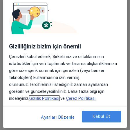
Prof. Dr. Muammer Kara
Gizliliğiniz bizim için önemli
İç hastalıkları, Gastroenteroloji
37 görüş
Çerezleri kabul ederek, Şirketimiz ve ortaklarımızın
Fevzi Çakmak Caddesi Kırcaali Mahallesi No:76 Osmangazi, Bursa
•
Harita
istatistikler için veri toplamak ve tarama alışkanlıklarınıza
VM Medical Park Bursa Hastanesi
göre size içerik sunmak için çerezleri (veya benzer
teknolojileri) kullanmasına izin vermiş
Bu uzman ilgili adres için online danışmanlık/takvim sunmuyor.
olursunuz.Tercihlerinizi istediğiniz zaman ayarlardan
Randevu talep et
görebilir ve güncelleyebilirsiniz. Daha fazla bilgi için
inceleyiniz,
Gizlilik Politikası
ve
Çerez Politikası.
Kabul Et
Ayarları Düzenle