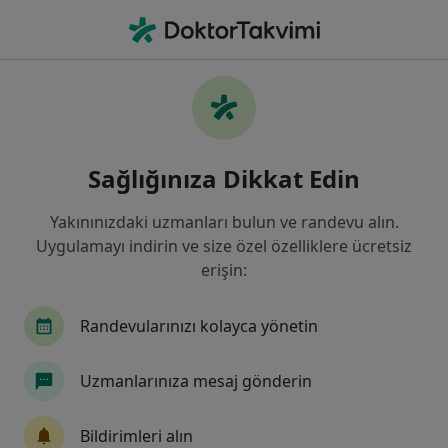
An
İç Hastalıkları • Balıkesir, Balıkesir
Filters
Sigorta:
Yapı Kredi Sigorta
Balıkesir bölgesinde Yapı Kredi Sigorta
Sağlığınıza Dikkat Edin
kabul eden İç Hastalıkları Uzmanları
Yakınınızdaki uzmanları bulun ve randevu alın.
Uygulamayı indirin ve size özel özelliklere ücretsiz
erişin:
Randevularınızı kolayca yönetin
Uzmanlarınıza mesaj gönderin
Özel Edremit Körfez Hastanesi
·
Daha fazla
İç hastalıkları, Kardiyoloji, Göğüs hastalıkları
Bildirimleri alın
89 görüş