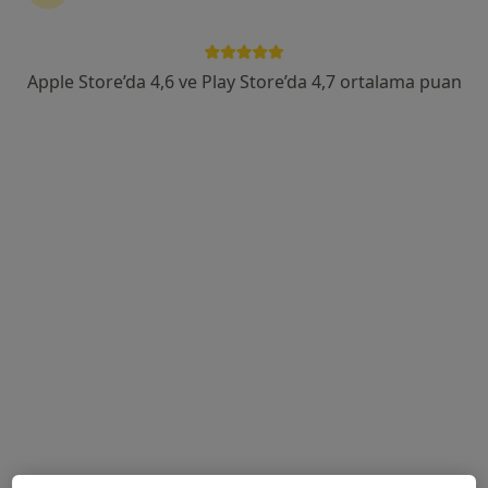
Eroğlan Mahallesi Mehmet Akif Ersoy Caddesi No:1, Edremit
•
Harita
Özel Edremit Körfez Hastanesi
Apple Store’da 4,6 ve Play Store’da 4,7 ortalama puan
Doç. Dr. Fahri Güneş
Uzm. Dr. Ünsal Özek
İç hastalıkları
İç hastalıkları
Bu kurumda online uygunluğu bulunan bir doktor veya uzman bulunamadı
Profili Gör
Uygun olan doktor/uzmanlar
Bu doktor/uzmanlar Balıkesir, Balıkesir aramanıza
yakın bölgelerde bulunuyor.