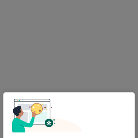
Kulak burun boğaz
58 görüş
Fener Mahallesi Tekelioğlu Caddesi No:11 k:2 d:3, Muratpaşa
•
Harita
Ö.HAKAN YÜKSEL MUAYENESİ
Bu uzman ilgili adres için online danışmanlık/takvim sunmuyor.
Randevu talep et
Prof. Dr. İsmail Külahlı
Kulak burun boğaz
7 görüş