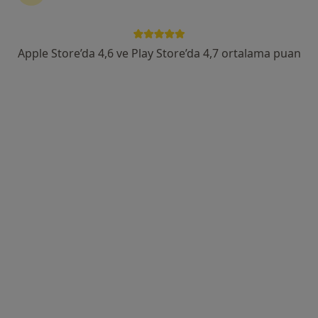
Adres 1
Adres 2
Apple Store’da 4,6 ve Play Store’da 4,7 ortalama puan
Etiler Mahallesi 882 Sokak No:5, Muratpaşa
•
Harita
Özel Orbit Tıp Merkezi
Bu uzman ilgili adres için online danışmanlık/takvim sunmuyor.
Randevu talep et
Op. Dr. Hakan Yüksel