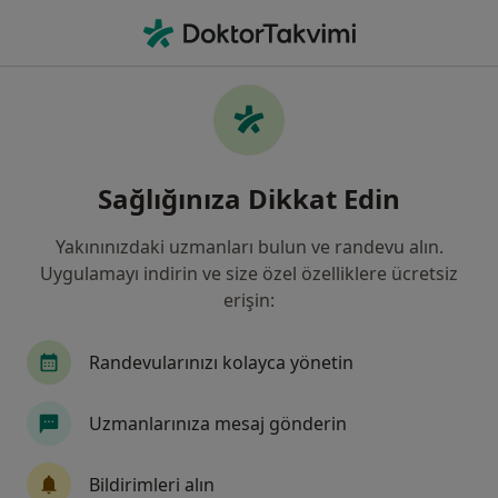
An
Kulak Burun Boğaz • Antalya
Filters
Sigorta:
Yapı Kredi Sigorta
Antalya bölgesinde Yapı Kredi Sigorta kabul
Sağlığınıza Dikkat Edin
eden Kulak Burun Boğaz Doktorları
Yakınınızdaki uzmanları bulun ve randevu alın.
Uygulamayı indirin ve size özel özelliklere ücretsiz
erişin:
Randevularınızı kolayca yönetin
Uzmanlarınıza mesaj gönderin
Op. Dr. Ali Cihan Yiğiter
Kulak burun boğaz
Bildirimleri alın
32 görüş