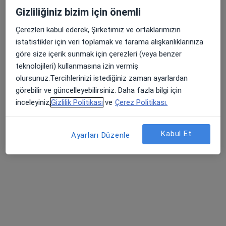
Gizliliğiniz bizim için önemli
Dumlupınar Bulvarı Arapsuyu, Konyaaltı
•
Harita
Akdeniz Üniversitesi
Çerezleri kabul ederek, Şirketimiz ve ortaklarımızın
Bu uzman ilgili adres için online danışmanlık/takvim sunmuyor.
istatistikler için veri toplamak ve tarama alışkanlıklarınıza
göre size içerik sunmak için çerezleri (veya benzer
Randevu talep et
teknolojileri) kullanmasına izin vermiş
olursunuz.Tercihlerinizi istediğiniz zaman ayarlardan
görebilir ve güncelleyebilirsiniz. Daha fazla bilgi için
inceleyiniz,
Gizlilik Politikası
ve
Çerez Politikası.
Kabul Et
Ayarları Düzenle
Op. Dr. Erkan Dodanlı
Kulak burun boğaz
Çağlayan Mah. Bülent Ecevit Bulvarı No:171 E Blok, Antalya
•
Harita
Özel Mediface Tıp Merkezi