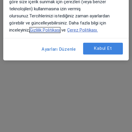
göre size içerik sunmak için çerezleri (veya benzer
Mimarsinan cad. No:26 Alsancak, İzmir
•
Harita
teknolojileri) kullanmasına izin vermiş
Güven Çıtak Muayenehanesi
olursunuz.Tercihlerinizi istediğiniz zaman ayarlardan
Bu uzman ilgili adres için online danışmanlık/takvim sunmuyor.
görebilir ve güncelleyebilirsiniz. Daha fazla bilgi için
inceleyiniz,
Gizlilik Politikası
ve
Çerez Politikası.
Randevu talep et
Kabul Et
Ayarları Düzenle
Prof. Dr. Özgür İsmailoğlu
Beyin ve sinir cerrahisi
43 görüş
Mimar Sinan Mah. 1394 Sk. No:11 Sağlık İşhanı Kat 6 D: 16 Alsancak, İzmir
•
Harita