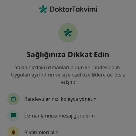
An
Beyin Ve Sinir Cerrahisi • Gaziemir, İzmir
Filters
Sigorta
Harita
Gaziemir, Beyin Ve Sinir Cerrahisi
Sağlığınıza Dikkat Edin
Yakınınızdaki uzmanları bulun ve randevu alın.
Uygulamayı indirin ve size özel özelliklere ücretsiz
erişin:
Randevularınızı kolayca yönetin
Op. Dr. Süleyman İçke
Uzmanlarınıza mesaj gönderin
Beyin ve sinir cerrahisi
7 görüş
Bildirimleri alın