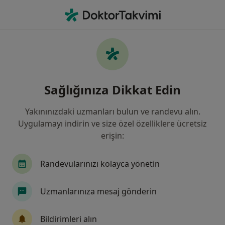
An
Ne arıyorsunuz?
Ana Sayfa
Hizmetler
Prp
Prp - Bilgi, uzmanları, sıkça
Sağlığınıza Dikkat Edin
sorulan sorular
Yakınınızdaki uzmanları bulun ve randevu alın.
Uygulamayı indirin ve size özel özelliklere ücretsiz
erişin:
Bilgi
Randevularınızı kolayca yönetin
Prp ile ilgilenen uzmanlardan bazıları
Uzmanlarınıza mesaj gönderin
Bildirimleri alın