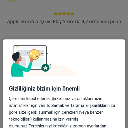
Semra Karataş Yavuz
Akupunktur, Ozon terapi, Mezoterapi
Apple Store’da 4,6 ve Play Store’da 4,7 ortalama puan
İstanbul
Randevu Al
Şeyma Şentürk Güven
Fiziksel tıp ve rehabilitasyon, Ozon terapi, Kupa terapi (hacamat)
Ankara
Randevu Al
Bülent Naci Kanevetçi
Gizliliğiniz bizim için önemli
Çerezleri kabul ederek, Şirketimiz ve ortaklarımızın
Anesteziyoloji ve reanimasyon, Mezoterapi, Ozon terapi
Antalya
istatistikler için veri toplamak ve tarama alışkanlıklarınıza
göre size içerik sunmak için çerezleri (veya benzer
Randevu Al
teknolojileri) kullanmasına izin vermiş
olursunuz.Tercihlerinizi istediğiniz zaman ayarlardan
Mustafa Bahadır Dikici