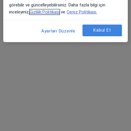
görebilir ve güncelleyebilirsiniz. Daha fazla bilgi için
inceleyiniz,
Gizlilik Politikası
ve
Çerez Politikası.
Plastik rekonstrüktif ve estetik cerrahi
Kocaeli
Randevu Al
Kabul Et
Ayarları Düzenle
Necdet Ersöz
Pratisyen
İzmir
Randevu Al
Hasan Deniz
Kulak burun boğaz
Ankara