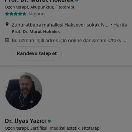
Ozon terapi, Akupunktur, Fitoterapi
14 görüş
Zuhuratbaba mahallesi Haksever sokak No: 8 Kat: 4 Da: 15 Bakırköy / İstanbul, İstanbul
•
Harita
Prof. Dr. Murat Hökelek
Bu uzman ilgili adres için online danışmanlık/takvim sunmuyor.
Randevu talep et
Dr. İlyas Yazıcı
Ozon terapi, Sertifikalı medikal estetik, Fitoterapi