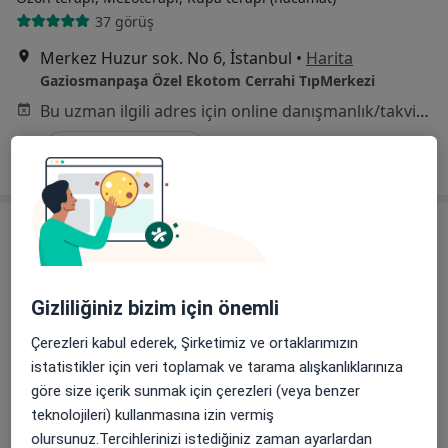
37 görüş
Merkez Huzur sok. No 6, İstanbul
•
Harita
Gaziosmanpaşa Özel Ekotom Cerrahi TıpMerkezi
Bu uzman ilgili adres için online danışmanlık/takvim sunmuyor.
Randevu talep et
Gizliliğiniz bizim için önemli
Çerezleri kabul ederek, Şirketimiz ve ortaklarımızın
istatistikler için veri toplamak ve tarama alışkanlıklarınıza
Uzm. Dr. Eser Çakıroğlu
göre size içerik sunmak için çerezleri (veya benzer
Ozon terapi, Sertifikalı medikal estetik, Mezoterapi
teknolojileri) kullanmasına izin vermiş
13 görüş
olursunuz.Tercihlerinizi istediğiniz zaman ayarlardan