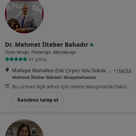
Dr. Mehmet İlteber Bahadır
Ozon terapi, Fitoterapi, Mezoterapi
61 görüş
Maltepe Mahallesi Eski Çırpıcı Yolu Sokak Merter İş Merkezi No:2 D:59 Kat:10 Zeytinburnu, İstanbul
•
Harita
Mehmet İlteber Bahadır Muayenehanesi
Bu uzman ilgili adres için online danışmanlık/takvim sunmuyor.
Randevu talep et