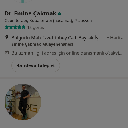
Dr. Emine Çakmak
Ozon terapi, Kupa terapi (hacamat), Pratisyen
18 görüş
Bulgurlu Mah. İzzettinbey Cad. Bayrak İş Hanı B Blok Daire 4, Üsküdar
•
Harita
Emine Çakmak Muayenehanesi
Bu uzman ilgili adres için online danışmanlık/takvim sunmuyor.
Randevu talep et