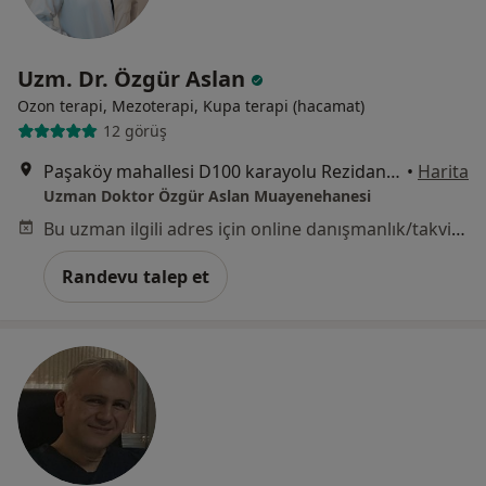
Uzm. Dr. Özgür Aslan
Ozon terapi, Mezoterapi, Kupa terapi (hacamat)
12 görüş
Paşaköy mahallesi D100 karayolu Rezidans 14 B blok kat 8 B43, Bolu
•
Harita
Uzman Doktor Özgür Aslan Muayenehanesi
Bu uzman ilgili adres için online danışmanlık/takvim sunmuyor.
Randevu talep et