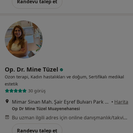
Randevu talep et
Op. Dr. Mine Tüzel
Ozon terapi, Kadın hastalıkları ve doğum, Sertifikalı medikal
estetik
30 görüş
Mimar Sinan Mah. Şair Eşref Bulvarı Park Apt. No:58 K:2 D:3, İzmir
•
Harita
Op Dr Mine Tüzel Muayenehanesi
Bu uzman ilgili adres için online danışmanlık/takvim sunmuyor.
Randevu talep et