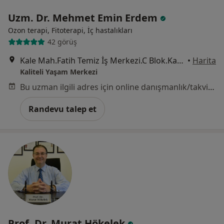
Uzm. Dr. Mehmet Emin Erdem
Ozon terapi, Fitoterapi, İç hastalıkları
42 görüş
Kale Mah.Fatih Temiz İş Merkezi.C Blok.Kat 1.Daire 1 Ilkadim, Samsun
•
Harita
Kaliteli Yaşam Merkezi
Bu uzman ilgili adres için online danışmanlık/takvim sunmuyor.
Randevu talep et
Prof. Dr. Murat Hökelek