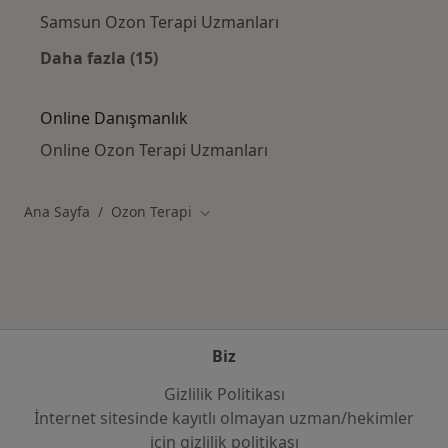
Samsun Ozon Terapi Uzmanları
Daha fazla (15)
Kategoride daha fazlası: Yakın zamanda ar
Online Danışmanlık
Online Ozon Terapi Uzmanları
Ana Sayfa
Ozon Terapi
Şehir değiştir
Biz
Gizlilik Politikası
İnternet sitesinde kayıtlı olmayan uzman/hekimler
i̇çin gizlilik politikası