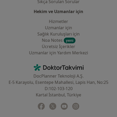
Sıkça Sorulan Sorular
Hekim ve Uzmanlar için
Hizmetler
Uzmanlar için
Sağlık Kuruluşları için
Noa Notes
yeni
Ücretsiz İçerikler
Uzmanlar için Yardım Merkezi
İletişim
DoktorTakvimi - Ana Sayfa
DocPlanner Teknoloji A.Ş.
E-5 Karayolu, Esentepe Mahallesi, Lapis Han, No:25
D:102-103-120
Kartal İstanbul, Türkiye
Facebook
yeni bir sekmede açılır
Twitter
yeni bir sekmede açılır
Youtube
yeni bir sekmede açılır
Instagram
yeni bir sekmede aç