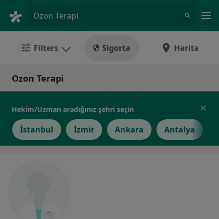
An
Ozon Terapi
Filters
Sigorta
Harita
Ozon Terapi
Hekim/Uzman aradığınız şehri seçin
İstanbul
İzmir
Ankara
Antalya