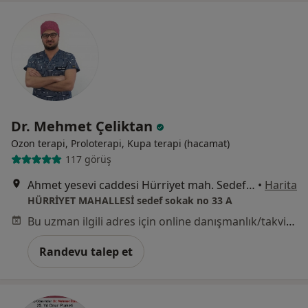
Dr. Mehmet Çeliktan
Ozon terapi, Proloterapi, Kupa terapi (hacamat)
117 görüş
Ahmet yesevi caddesi Hürriyet mah. Sedef sok. No:33 Yenibosna, İstanbul
•
Harita
HÜRRİYET MAHALLESİ sedef sokak no 33 A
Bu uzman ilgili adres için online danışmanlık/takvim sunmuyor.
Randevu talep et