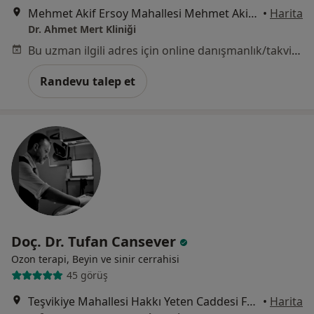
Mehmet Akif Ersoy Mahallesi Mehmet Akif Ersoy caddesi No:3, Ankara
•
Harita
Dr. Ahmet Mert Kliniği
Bu uzman ilgili adres için online danışmanlık/takvim sunmuyor.
Randevu talep et
Doç. Dr. Tufan Cansever
Ozon terapi, Beyin ve sinir cerrahisi
45 görüş
Teşvikiye Mahallesi Hakkı Yeten Caddesi Fulya Terrace Residence Center:1 No:11 Kat:5 Daire 12, İstanbul
•
Harita