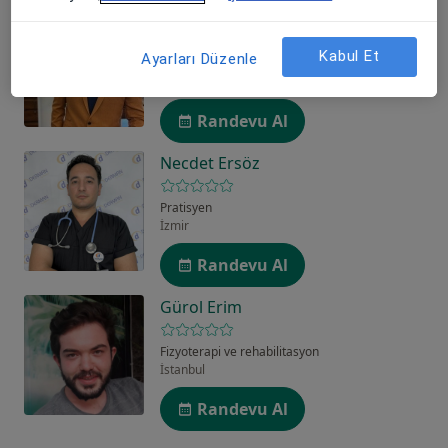
Mert Tırnova
Kabul Et
Ayarları Düzenle
Fizyoterapi ve rehabilitasyon
İzmir
Randevu Al
Necdet Ersöz
Pratisyen
İzmir
Randevu Al
Gürol Erim
Fizyoterapi ve rehabilitasyon
İstanbul
Randevu Al