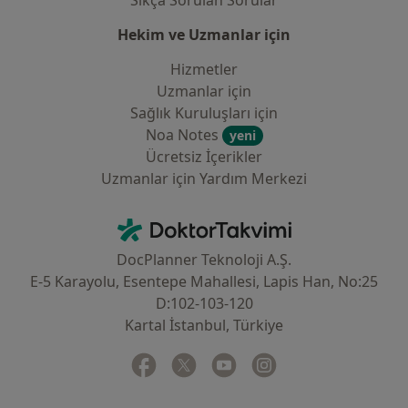
Sıkça Sorulan Sorular
Hekim ve Uzmanlar için
Hizmetler
Uzmanlar için
Sağlık Kuruluşları için
Noa Notes
yeni
Ücretsiz İçerikler
Uzmanlar için Yardım Merkezi
İletişim
DoktorTakvimi - Ana Sayfa
DocPlanner Teknoloji A.Ş.
E-5 Karayolu, Esentepe Mahallesi, Lapis Han, No:25
D:102-103-120
Kartal İstanbul, Türkiye
Facebook
yeni bir sekmede açılır
Twitter
yeni bir sekmede açılır
Youtube
yeni bir sekmede açılır
Instagram
yeni bir sekmede aç