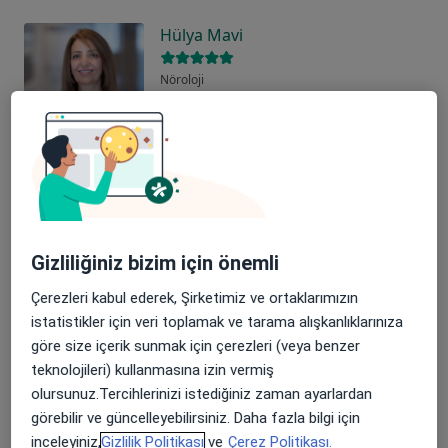
Hülya Mavi
Nöroloji
İstanbul
Randevu Al
Elvan Kanat
Fiziksel tıp ve rehabilitasyon, Proloterapi, Ozon terapi
Bursa
Gizliliğiniz bizim için önemli
Randevu Al
Çerezleri kabul ederek, Şirketimiz ve ortaklarımızın
Sema Danışık
istatistikler için veri toplamak ve tarama alışkanlıklarınıza
göre size içerik sunmak için çerezleri (veya benzer
Fizyoterapi ve rehabilitasyon
teknolojileri) kullanmasına izin vermiş
Samsun
olursunuz.Tercihlerinizi istediğiniz zaman ayarlardan
görebilir ve güncelleyebilirsiniz. Daha fazla bilgi için
Randevu Al
inceleyiniz,
Gizlilik Politikası
ve
Çerez Politikası.