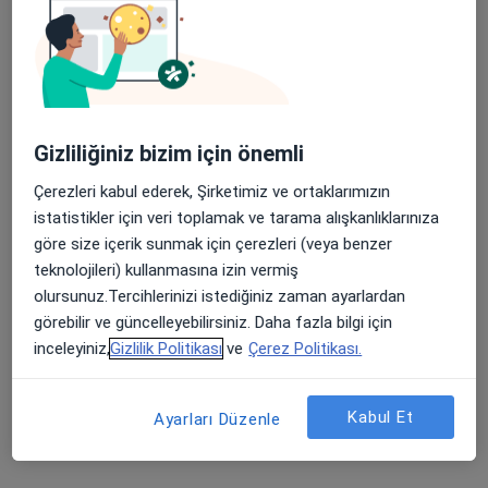
Gizliliğiniz bizim için önemli
Kl. Psk. Şeymanur Karaduman
Psikoloji
Çerezleri kabul ederek, Şirketimiz ve ortaklarımızın
30 görüş
istatistikler için veri toplamak ve tarama alışkanlıklarınıza
göre size içerik sunmak için çerezleri (veya benzer
Adres
Online
teknolojileri) kullanmasına izin vermiş
olursunuz.Tercihlerinizi istediğiniz zaman ayarlardan
görebilir ve güncelleyebilirsiniz. Daha fazla bilgi için
Mahfesığmaz Mah. Turgut Özal Bulv, 79102. Sk. TerraPark Sit B Blok Kat:3 Daire: 2, Adana
•
Harita
inceleyiniz,
Gizlilik Politikası
ve
Çerez Politikası.
Uzm. Kl. Psk. Şeymanur Karaduman, Nefes Psikoloji
Bu uzman ilgili adres için online danışmanlık/takvim sunmuyor.
Kabul Et
Ayarları Düzenle
Randevu talep et