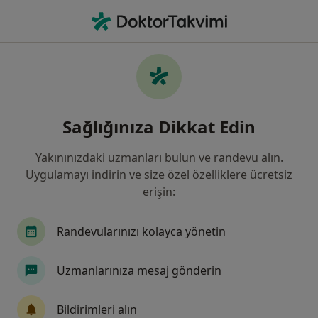
An
Psikoterapi • Adana, Adana
Filters
• 1
Sigorta
Harita
Psikoterapi, Adana
Sağlığınıza Dikkat Edin
Yakınınızdaki uzmanları bulun ve randevu alın.
Hangi uzmanlığı aramıştınız?
Uygulamayı indirin ve size özel özelliklere ücretsiz
Psikoloji
Psikiyatri
Psikolojik Danışma ve
erişin:
Randevularınızı kolayca yönetin
Uzmanlarınıza mesaj gönderin
Bildirimleri alın