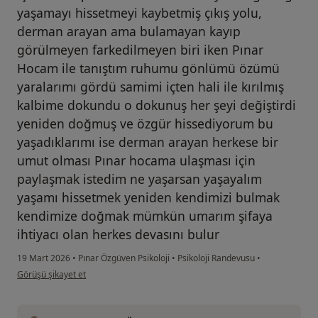
yaşamayı hissetmeyi kaybetmiş çıkış yolu,
derman arayan ama bulamayan kayıp
görülmeyen farkedilmeyen biri iken Pınar
Hocam ile tanıştım ruhumu gönlümü özümü
yaralarımı gördü samimi içten hali ile kırılmış
kalbime dokundu o dokunuş her şeyi değiştirdi
yeniden doğmuş ve özgür hissediyorum bu
yaşadıklarımı ise derman arayan herkese bir
umut olması Pınar hocama ulaşması için
paylaşmak istedim ne yaşarsan yaşayalım
yaşamı hissetmek yeniden kendimizi bulmak
kendimize doğmak mümkün umarım şifaya
ihtiyacı olan herkes devasını bulur
19 Mart 2026
•
Pınar Özgüven Psikoloji
•
Psikoloji Randevusu
•
kullanıcının görüşüne göre on....
Görüşü şikayet et