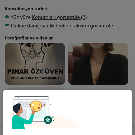
Konsültasyon türleri
Yüz yüze
Konumları görüntüle (2)
Online danışmanlık
Online takvimi görüntüle
Fotoğraflar ve videolar
Galeriyi görüntüle (7)
Tümünü göster
deneyim hakkında