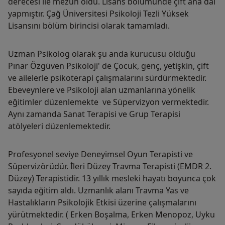
derecesi ile mezun oldu. Lisans bölümünde çift ana dal
yapmıştır. Çağ Üniversitesi Psikoloji Tezli Yüksek
Lisansını bölüm birincisi olarak tamamladı.
Uzman Psikolog olarak şu anda kurucusu olduğu
Pınar Özgüven Psikoloji' de Çocuk, genç, yetişkin, çift
ve ailelerle psikoterapi çalışmalarını sürdürmektedir.
Ebeveynlere ve Psikoloji alan uzmanlarına yönelik
eğitimler düzenlemekte ve Süpervizyon vermektedir.
Aynı zamanda Sanat Terapisi ve Grup Terapisi
atölyeleri düzenlemektedir.
Profesyonel seviye Deneyimsel Oyun Terapisti ve
Süpervizörüdür. İleri Düzey Travma Terapisti (EMDR 2.
Düzey) Terapistidir. 13 yıllık mesleki hayatı boyunca çok
sayıda eğitim aldı. Uzmanlık alanı Travma Yas ve
Hastalıkların Psikolojik Etkisi üzerine çalışmalarını
yürütmektedir. ( Erken Boşalma, Erken Menopoz, Uyku