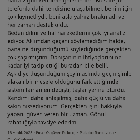
hatta 2 gün kendime gelemedim. Bu süreçte
telefonla dahi kendisine ulaşabilmek benim için
çok kıymetliydi; beni asla yalnız bırakmadı ve
her zaman destek oldu.
Beden dilini ve hal hareketlerini çok iyi analiz
ediyor. Aklımdan geçeni söylemediğim halde,
bana ne düşündüğümü söylediğinde gerçekten
çok şaşırmıştım. Danışanının ihtiyaçlarını ne
kadar iyi takip ettiği buradan bile belli.
Aşk diye düşündüğüm şeyin aslında geçmişimle
alakalı bir mesele olduğunu fark ettiğimde
sistem tamamen değişti, taşlar yerine oturdu.
Kendimi daha anlaşılmış, daha güçlü ve daha
sakin hissediyorum. Gerçekten işini hakkıyla
yapan, güven veren bir uzman. Gönül
rahatlığıyla tavsiye ederim.
18 Aralık 2025
•
Pınar Özgüven Psikoloji
•
Psikoloji Randevusu
•
kullanıcının görüşüne göre a....t
Görüşü şikayet et