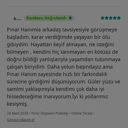
s....
Randevu doğrulandı
S
Pınar Hanımla arkadaş tavsiyesiyle görüşmeye
başladım, karar verdiğimde yaşayan bir ölü
gibiydim. Hayattan keyif almayan, ne isteğini
bilmeyen , kendini hiç tanımayan en kötüsü de
doğru bildiği yanlışlarıyla yaşamdan tutunmaya
çalışan biriydim. Daha yolun başındayız ama
Pınar Hanım sayesinde hızlı bir farkındalık
sürecine girdiğimi düşünüyorum. Güler yüzü ve
samimi yaklaşımıyla kendimi çok daha iyi
hissedeceğime inanıyorum.İyi ki yollarımız
kesişmiş.
24 Mart 2026
•
Pınar Özgüven Psikoloji
•
Online Terapi
•
kullanıcının görüşüne göre s....
Görüşü şikayet et