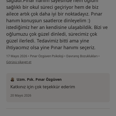
sağladı.Pınar hanım sayesinde hem oğlum
sağlıklı bir okul süreci geçiriyor hem de biz
ailece artık çok daha iyi bir noktadayız. Pınar
hanım konuşsun saatlerce dinleyelim :)
istediğimiz her an kendisine ulaşabildik. Bizi ve
oğlumuzu çok güzel dinledi, sürecimiz çok
güzel ilerledi. Tedavimiz bitti ama yine
ihtiyacımız olsa yine Pınar hanımı seçeriz.
17 Mayıs 2026
•
Pınar Özgüven Psikoloji
•
Davranış Bozuklukları
•
kullanıcının görüşüne göre b.....
Görüşü şikayet et
Uzm. Psk. Pınar Özgüven
Katkınız için çok teşekkür ederim
20 Mayıs 2026