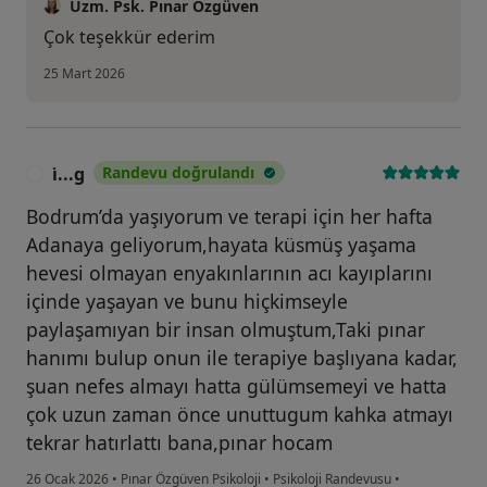
Uzm. Psk. Pınar Özgüven
Çok teşekkür ederim
25 Mart 2026
i̇...g
Randevu doğrulandı
I
Bodrum’da yaşıyorum ve terapi için her hafta
Adanaya geliyorum,hayata küsmüş yaşama
hevesi olmayan enyakınlarının acı kayıplarını
içinde yaşayan ve bunu hiçkimseyle
paylaşamıyan bir insan olmuştum,Taki pınar
hanımı bulup onun ile terapiye başlıyana kadar,
şuan nefes almayı hatta gülümsemeyi ve hatta
çok uzun zaman önce unuttugum kahka atmayı
tekrar hatırlattı bana,pınar hocam
26 Ocak 2026
•
Pınar Özgüven Psikoloji
•
Psikoloji Randevusu
•