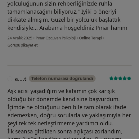
yolculuğunun sizin rehberliğinizde ruhla
tamamlanacağını biliyoruz." İyiki o öneriyi
dikkate almışım. Güzel bir yolculuk başlattık
kendisiyle... Arabama hoşgeldiniz Pınar hanım
24 Aralık 2025
•
Pınar Özgüven Psikoloji
•
Online Terapi
•
kullanıcının görüşüne göre t.....
Görüşü şikayet et
a....t
Telefon numarası doğrulandı
A
Aşk acısı yaşadığım ve kafamın çok karışık
olduğu bir dönemde kendisine başvurdum.
İçimde ne olduğunu ben bile tam olarak ifade
edemezken, doğru sorularla ve yaklaşımıyla her
şeyi tek tek netleştirmeme yardımcı oldu.
İlk seansa gittikten sonra açıkçası zorlandım,