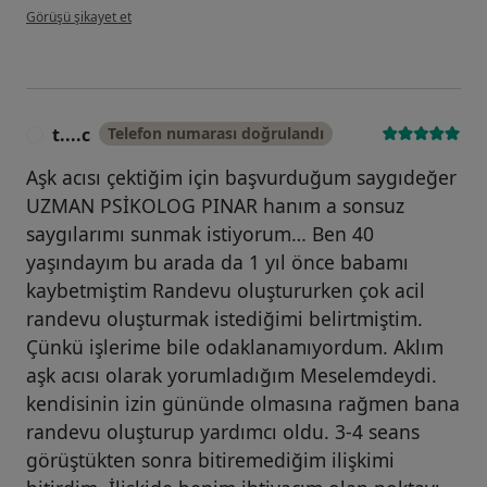
kullanıcının görüşüne göre i̇...g
Görüşü şikayet et
t....c
Telefon numarası doğrulandı
T
Aşk acısı çektiğim için başvurduğum saygıdeğer
UZMAN PSİKOLOG PINAR hanım a sonsuz
saygılarımı sunmak istiyorum… Ben 40
yaşındayım bu arada da 1 yıl önce babamı
kaybetmiştim Randevu oluştururken çok acil
randevu oluşturmak istediğimi belirtmiştim.
Çünkü işlerime bile odaklanamıyordum. Aklım
aşk acısı olarak yorumladığım Meselemdeydi.
kendisinin izin gününde olmasına rağmen bana
randevu oluşturup yardımcı oldu. 3-4 seans
görüştükten sonra bitiremediğim ilişkimi