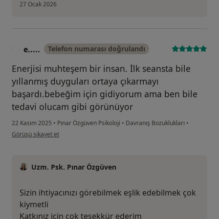
27 Ocak 2026
e.....
Telefon numarası doğrulandı
E
Enerjisi muhteşem bir insan. İlk seansta bile
yıllanmış duyguları ortaya çıkarmayı
başardı.bebeğim için gidiyorum ama ben bile
tedavi olucam gibi görünüyor
22 Kasım 2025
•
Pınar Özgüven Psikoloji
•
Davranış Bozuklukları
•
kullanıcının görüşüne göre e.....
Görüşü şikayet et
Uzm. Psk. Pınar Özgüven
Sizin ihtiyacınızı görebilmek eşlik edebilmek çok
kiymetli
Katkınız için çok teşekkür ederim