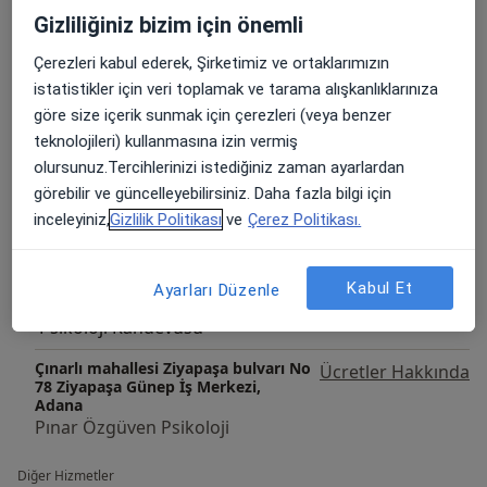
Hizmetler
Gizliliğiniz bizim için önemli
Başlıca Hizmetler
Online Terapi
Çerezleri kabul ederek, Şirketimiz ve ortaklarımızın
istatistikler için veri toplamak ve tarama alışkanlıklarınıza
Çınarlı mahallesi Ziyapaşa bulvarı No
Ücretler Hakkında
göre size içerik sunmak için çerezleri (veya benzer
78 Ziyapaşa Günep İş Merkezi,
teknolojileri) kullanmasına izin vermiş
Adana
Pınar Özgüven Psikoloji
olursunuz.Tercihlerinizi istediğiniz zaman ayarlardan
görebilir ve güncelleyebilirsiniz. Daha fazla bilgi için
Çınarlı mahallesi Ziyapaşa bulvarı No
Ücretler Hakkında
inceleyiniz,
Gizlilik Politikası
ve
Çerez Politikası.
78 Ziyapaşa Günep İş Merkezi,
Adana
Pınar Özgüven Psikoloji
Kabul Et
Ayarları Düzenle
Psikoloji Randevusu
Çınarlı mahallesi Ziyapaşa bulvarı No
Ücretler Hakkında
78 Ziyapaşa Günep İş Merkezi,
Adana
Pınar Özgüven Psikoloji
Diğer Hizmetler