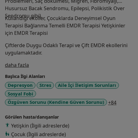
Problemleri, Saç dökülmesi, Migren, Fibromiyalji,
Husursuz Bacak Sendromu, Epilepsi, Polikistik Over
Sendromu gibi).
Kullandığı ekoller, Çocuklarda Deneyimsel Oyun
Terapisi Bağlanma Temelli EMDR Terapisi Yetişkinler
için EMDR Terapisi
Çiftlerde Duygu Odaklı Terapi ve Çift EMDR ekollerini
uygulamaktadır.
Hakkımda
daha fazla
Başlıca İlgi Alanları
Depresyon
Stres
Aile İçi İletişim Sorunları
Sosyal Fobi
a11y_sr_
Özgüven Sorunu (Kendine Güven Sorunu)
+84
Görülen hasta/danışanlar
Yetişkin (İlgili adreslerde)
Çocuk (İlgili adreslerde)