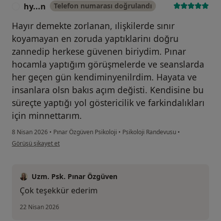
hy...n
Telefon numarası doğrulandı
H
Hayır demekte zorlanan, ılişkilerde sınır
koyamayan en zoruda yaptıklarinı doğru
zannedip herkese güvenen biriydim. Pınar
hocamla yaptığım görüşmelerde ve seanslarda
her geçen gün kendiminyenilrdim. Hayata ve
insanlara olsn bakıs açım değisti. Kendisine bu
süreçte yaptığı yol göstericilik ve farkindalıkları
için minnettarım.
8 Nisan 2026
•
Pınar Özgüven Psikoloji
•
Psikoloji Randevusu
•
kullanıcının görüşüne göre hy...n
Görüşü şikayet et
Uzm. Psk. Pınar Özgüven
Çok teşekkür ederim
22 Nisan 2026