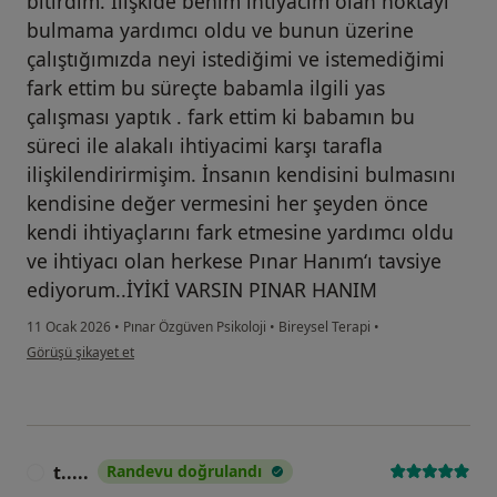
bitirdim. İlişkide benim ihtiyacım olan noktayı
bulmama yardımcı oldu ve bunun üzerine
çalıştığımızda neyi istediğimi ve istemediğimi
fark ettim bu süreçte babamla ilgili yas
çalışması yaptık . fark ettim ki babamın bu
süreci ile alakalı ihtiyacimi karşı tarafla
ilişkilendirirmişim. İnsanın kendisini bulmasını
kendisine değer vermesini her şeyden önce
kendi ihtiyaçlarını fark etmesine yardımcı oldu
ve ihtiyacı olan herkese Pınar Hanım‘ı tavsiye
ediyorum..İYİKİ VARSIN PINAR HANIM
11 Ocak 2026
•
Pınar Özgüven Psikoloji
•
Bireysel Terapi
•
kullanıcının görüşüne göre t....c
Görüşü şikayet et
t.....
Randevu doğrulandı
T