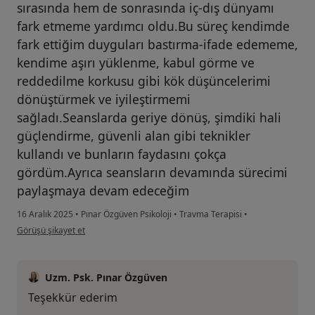
sırasında hem de sonrasında iç-dış dünyamı
fark etmeme yardımcı oldu.Bu süreç kendimde
fark ettiğim duyguları bastırma-ifade edememe,
kendime aşırı yüklenme, kabul görme ve
reddedilme korkusu gibi kök düşüncelerimi
dönüştürmek ve iyileştirmemi
sağladı.Seanslarda geriye dönüş, şimdiki hali
güçlendirme, güvenli alan gibi teknikler
kullandı ve bunların faydasını çokça
gördüm.Ayrıca seansların devamında sürecimi
paylaşmaya devam edeceğim
16 Aralık 2025
•
Pınar Özgüven Psikoloji
•
Travma Terapisi
•
kullanıcının görüşüne göre fu...n
Görüşü şikayet et
Uzm. Psk. Pınar Özgüven
Teşekkür ederim