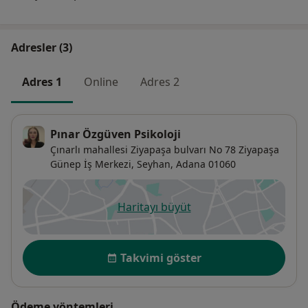
Adresler (3)
Adres 1
Online
Adres 2
Pınar Özgüven Psikoloji
Çınarlı mahallesi Ziyapaşa bulvarı No 78 Ziyapaşa
Günep İş Merkezi,
Seyhan
,
Adana
01060
Haritayı büyüt
yeni bir sekmede açılır
Uygunluk
Takvimi göster
Ödeme yöntemleri