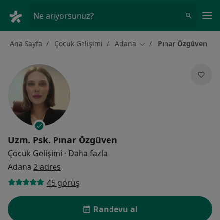
An
Ne arıyorsunuz?
Ana Sayfa
Çocuk Gelişimi
Adana
Pınar Özgüven
Şehir değiştir
Uzm. Psk.
Pınar Özgüven
uzmanliklar hakkinda
Çocuk Gelişimi
·
Daha fazla
Adana
2 adres
45 görüş
Randevu al