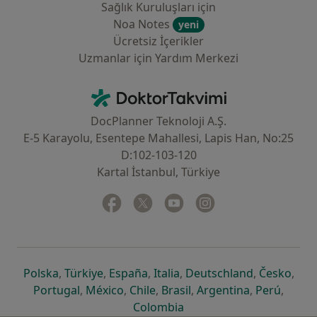
Sağlık Kuruluşları için
Noa Notes
yeni
Ücretsiz İçerikler
Uzmanlar için Yardım Merkezi
İletişim
DoktorTakvimi - Ana Sayfa
DocPlanner Teknoloji A.Ş.
E-5 Karayolu, Esentepe Mahallesi, Lapis Han, No:25
D:102-103-120
Kartal İstanbul, Türkiye
Facebook
yeni bir sekmede açılır
Twitter
yeni bir sekmede açılır
Youtube
yeni bir sekmede açılır
Instagram
yeni bir sekmede aç
yeni bir sekmede açılır
yeni bir sekmede açılır
yeni bir sekmede açılır
yeni bir sekmede açılır
yeni bir sek
yeni 
Polska
,
Türkiye
,
España
,
Italia
,
Deutschland
,
Česko
,
yeni bir sekmede açılır
yeni bir sekmede açılır
yeni bir sekmede açılır
yeni bir sekmede açılır
yeni bir sekm
yeni bi
Portugal
,
México
,
Chile
,
Brasil
,
Argentina
,
Perú
,
yeni bir sekmede açılır
Colombia