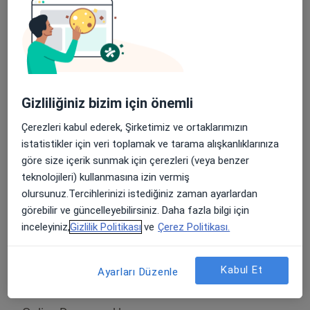
Adana
Psk. Oğuzhan Coşkun
Atatürk Caddesi Atatürk Parkı
Ücretler Hakkında
Karşısı. Ziraat Bankası Üzeri. No: 40
Ertuna Apartmanı Kat: 1 Daire: 1,
Adana
Psk. Oğuzhan Coşkun
Gizliliğiniz bizim için önemli
Çerezleri kabul ederek, Şirketimiz ve ortaklarımızın
Online Danışmanlık
istatistikler için veri toplamak ve tarama alışkanlıklarınıza
göre size içerik sunmak için çerezleri (veya benzer
Online Danışmanlık
teknolojileri) kullanmasına izin vermiş
olursunuz.Tercihlerinizi istediğiniz zaman ayarlardan
Psikoloji Randevusu
görebilir ve güncelleyebilirsiniz. Daha fazla bilgi için
inceleyiniz,
Gizlilik Politikası
ve
Çerez Politikası.
Atatürk Caddesi Atatürk Parkı
Ücretler Hakkında
Karşısı. Ziraat Bankası Üzeri. No: 40
Ertuna Apartmanı Kat: 1 Daire: 1,
Adana
Kabul Et
Ayarları Düzenle
Psk. Oğuzhan Coşkun