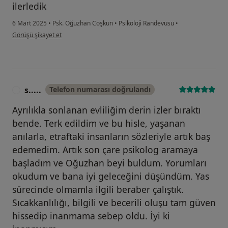
ilerledik
6 Mart 2025
•
Psk. Oğuzhan Coşkun
•
Psikoloji Randevusu
•
kullanıcının görüşüne göre s ....
Görüşü şikayet et
s.....
Telefon numarası doğrulandı
S
Ayrılıkla sonlanan evliliğim derin izler bıraktı
bende. Terk edildim ve bu hisle, yaşanan
anılarla, etraftaki insanların sözleriyle artık baş
edemedim. Artık son çare psikolog aramaya
başladım ve Oğuzhan beyi buldum. Yorumları
okudum ve bana iyi geleceğini düşündüm. Yas
sürecinde olmamla ilgili beraber çalıştık.
Sıcakkanlılığı, bilgili ve becerili oluşu tam güven
hissedip inanmama sebep oldu. İyi ki