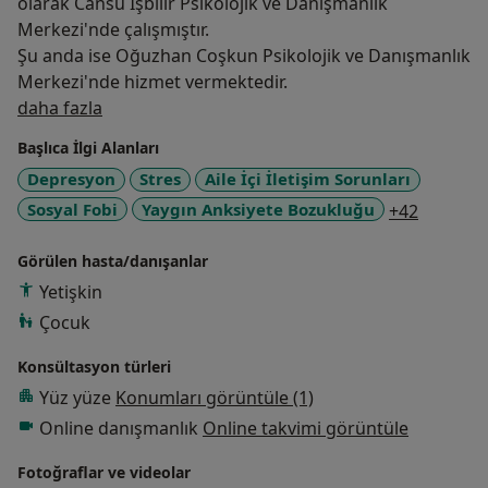
olarak Cansu İşbilir Psikolojik ve Danışmanlık
Merkezi'nde çalışmıştır.
Şu anda ise Oğuzhan Coşkun Psikolojik ve Danışmanlık
Merkezi'nde hizmet vermektedir.
Hakkımda
daha fazla
Başlıca İlgi Alanları
Depresyon
Stres
Aile İçi İletişim Sorunları
a11y_sr
Sosyal Fobi
Yaygın Anksiyete Bozukluğu
+42
Görülen hasta/danışanlar
Yetişkin
Çocuk
Konsültasyon türleri
Yüz yüze
Konumları görüntüle (1)
Online danışmanlık
Online takvimi görüntüle
Fotoğraflar ve videolar