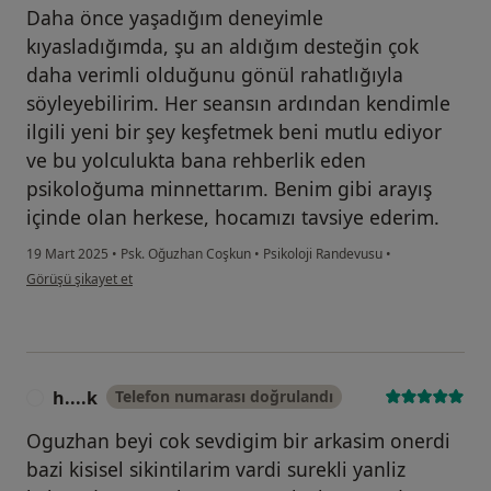
Daha önce yaşadığım deneyimle
kıyasladığımda, şu an aldığım desteğin çok
daha verimli olduğunu gönül rahatlığıyla
söyleyebilirim. Her seansın ardından kendimle
ilgili yeni bir şey keşfetmek beni mutlu ediyor
ve bu yolculukta bana rehberlik eden
psikoloğuma minnettarım. Benim gibi arayış
içinde olan herkese, hocamızı tavsiye ederim.
19 Mart 2025
•
Psk. Oğuzhan Coşkun
•
Psikoloji Randevusu
•
kullanıcının görüşüne göre n....g
Görüşü şikayet et
h....k
Telefon numarası doğrulandı
H
Oguzhan beyi cok sevdigim bir arkasim onerdi
bazi kisisel sikintilarim vardi surekli yanliz