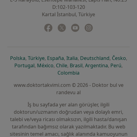
D:102-103-120
Kartal İstanbul, Türkiye
Facebook
yeni bir sekmede açılır
Twitter
yeni bir sekmede açılır
Youtube
yeni bir sekmede açılır
Instagram
yeni bir sekmede aç
yeni bir sekmede açılır
yeni bir sekmede açılır
yeni bir sekmede açılır
yeni bir sekmede açılır
yeni bir sek
yeni 
Polska
,
Türkiye
,
España
,
Italia
,
Deutschland
,
Česko
,
yeni bir sekmede açılır
yeni bir sekmede açılır
yeni bir sekmede açılır
yeni bir sekmede açılır
yeni bir sekm
yeni bi
Portugal
,
México
,
Chile
,
Brasil
,
Argentina
,
Perú
,
yeni bir sekmede açılır
Colombia
www.doktortakvimi.com © 2026 - Doktor bul ve
randevu al
İş bu sayfada yer alan görüşler, ilgili
doktorun/uzmanın doğrudan veya dolaylı emri,
talebi ve/veya ricası olmaksızın, ilgili hasta/danışan
tarafından bağımsız olarak yazılmaktadır. Bu web
sitesinin temel amacı, sağlık alanında kamuoyunun