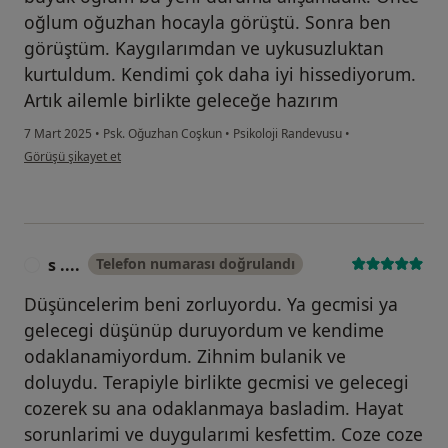
oğlum oğuzhan hocayla görüştü. Sonra ben
görüştüm. Kaygılarımdan ve uykusuzluktan
kurtuldum. Kendimi çok daha iyi hissediyorum.
Artık ailemle birlikte geleceğe hazırım
7 Mart 2025
•
Psk. Oğuzhan Coşkun
•
Psikoloji Randevusu
•
kullanıcının görüşüne göre g....
Görüşü şikayet et
s ....
Telefon numarası doğrulandı
S
Düşüncelerim beni zorluyordu. Ya gecmisi ya
gelecegi düşünüp duruyordum ve kendime
odaklanamiyordum. Zihnim bulanik ve
doluydu. Terapiyle birlikte gecmisi ve gelecegi
cozerek su ana odaklanmaya basladim. Hayat
sorunlarimi ve duygularımi kesfettim. Coze coze