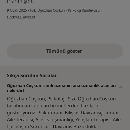
inanmışım.
9 Ocak 2025
•
Psk. Oğuzhan Coşkun
•
Psikoloji Randevusu
•
kullanıcının görüşüne göre s.....
Görüşü şikayet et
Tümünü göster
yukarıdaki görüşler
Sıkça Sorulan Sorular
Oğuzhan Coşkun isimli uzmanın ana uzmanlık alanları
nelerdir?
Oğuzhan Coşkun, Psikoloji. Size Oğuzhan Coşkun
tarafından sunulan hizmetlerden bazılarını
gösteriyoruz: Psikoterapi, Bilişsel Davranışçı Terapi,
Aile Terapisi, Aile Danışmanlığı, Yetişkin Terapisi, Aile
İçi İletişim Sorunları, Davranış Bozuklukları,