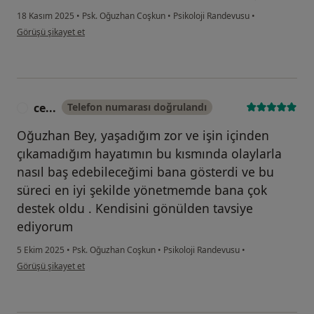
18 Kasım 2025
•
Psk. Oğuzhan Coşkun
•
Psikoloji Randevusu
•
kullanıcının görüşüne göre h....
Görüşü şikayet et
ce...
Telefon numarası doğrulandı
C
Oğuzhan Bey, yaşadığım zor ve işin içinden
çıkamadığım hayatımın bu kısmında olaylarla
nasıl baş edebileceğimi bana gösterdi ve bu
süreci en iyi şekilde yönetmemde bana çok
destek oldu . Kendisini gönülden tavsiye
ediyorum
5 Ekim 2025
•
Psk. Oğuzhan Coşkun
•
Psikoloji Randevusu
•
kullanıcının görüşüne göre ce...
Görüşü şikayet et