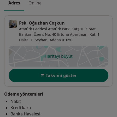
Adres
Online
Psk. Oğuzhan Coşkun
Atatürk Caddesi Atatürk Parkı Karşısı. Ziraat
Bankası Üzeri. No: 40 Ertuna Apartmanı Kat: 1
Daire: 1,
Seyhan
,
Adana
01050
Haritayı büyüt
yeni bir sekmede açılır
Uygunluk
Takvimi göster
Ödeme yöntemleri
Nakit
Kredi kartı
Banka Havalesi