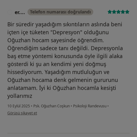
er....
Telefon numarası doğrulandı
E
Bir süredir yaşadığım sıkıntıların aslında beni
içten içe tüketen "Depresyon" olduğunu
Oğuzhan hocam sayesinde öğrendim.
Öğrendiğim sadece tanı değildi. Depresyonla
baş etme yöntemi konusunda öyle ilgili alaka
gösterdi ki şu an kendimi yeni doğmuş
hissediyorum. Yaşadığım mutluluğun ve
Oğuzhan hocama denk gelmenin gururunu
anlatamam. İyi ki Oğuzhan hocamla kesişti
yollarımız
10 Eylül 2025
•
Psk. Oğuzhan Coşkun
•
Psikoloji Randevusu
•
kullanıcının görüşüne göre er....
Görüşü şikayet et