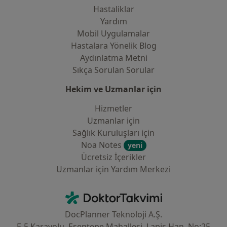
Hastaliklar
Yardım
Mobil Uygulamalar
Hastalara Yönelik Blog
Aydınlatma Metni
Sıkça Sorulan Sorular
Hekim ve Uzmanlar için
Hizmetler
Uzmanlar için
Sağlık Kuruluşları için
Noa Notes
yeni
Ücretsiz İçerikler
Uzmanlar için Yardım Merkezi
İletişim
DoktorTakvimi - Ana Sayfa
DocPlanner Teknoloji A.Ş.
E-5 Karayolu, Esentepe Mahallesi, Lapis Han, No:25