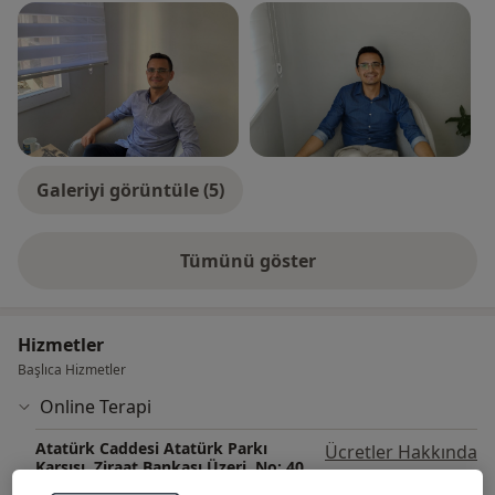
Galeriyi görüntüle (5)
Tümünü göster
deneyim hakkında
Hizmetler
Başlıca Hizmetler
Online Terapi
Atatürk Caddesi Atatürk Parkı
Ücretler Hakkında
Karşısı. Ziraat Bankası Üzeri. No: 40
Ertuna Apartmanı Kat: 1 Daire: 1,