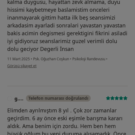
kalma duygusu, hayattan zevk almama, duyu
hissimi kaybetmeye baslamistim onceleri
inanmayarak gittim hatta ilk beş seansimizi
arkadasim ayarladi sonralari yavastan yavastan
bakis acimin degismesi gerektigini fikrini asiladi
iyi gidiyoruz seanslarimiz guzel verimli dolu
dolu geciyor Degerli İnsan
11 Mart 2025
•
Psk. Oğuzhan Coşkun
•
Psikoloji Randevusu
•
kullanıcının görüşüne göre h....k
Görüşü şikayet et
g....
Telefon numarası doğrulandı
G
Elimden ayrılmıştım 8 yıl . Çok zor zamanlar
geçirdim. 6 ay önce eski eşimle barışma kararı
aldık. Ama benim için zordu. Hem ben hem
büyük oğlum bu yeni duruma alışamadık. Önce