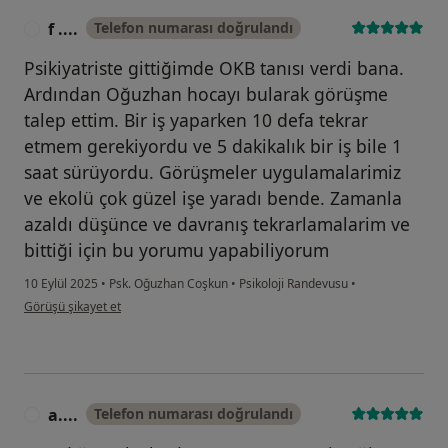
f ....
Telefon numarası doğrulandı
F
Psikiyatriste gittiğimde OKB tanısı verdi bana.
Ardından Oğuzhan hocayı bularak görüşme
talep ettim. Bir iş yaparken 10 defa tekrar
etmem gerekiyordu ve 5 dakikalık bir iş bile 1
saat sürüyordu. Görüşmeler uygulamalarimiz
ve ekolü çok güzel işe yaradı bende. Zamanla
azaldı düşünce ve davranış tekrarlamalarim ve
bittiği için bu yorumu yapabiliyorum
10 Eylül 2025
•
Psk. Oğuzhan Coşkun
•
Psikoloji Randevusu
•
kullanıcının görüşüne göre f ....
Görüşü şikayet et
a....
Telefon numarası doğrulandı
A