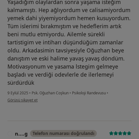
Yaşadığım olaylardan sonra yaşama isteğim
kalmamıştı. Hep ağlıyordum ve calisamiyordum
yemek dahi yiyemiyordum hemen kusuyordum.
Tüm islerimi bırakmıştım ve hedeflerim artık
beni mutlu etmiyordu. Ailemle sürekli
tartistigim ve intiharı düşündüğüm zamanlar
oldu. Arkadasimin tavsiyesiyle Oğuzhan beye
danıştım ve eski halime yavaş yavaş döndüm.
Motivasyonum ve yasama lstegim gelmeye
başladı ve verdiği odevlerle de ilerlemeyi
sürdürdük
9 Eylül 2025
•
Psk. Oğuzhan Coşkun
•
Psikoloji Randevusu
•
kullanıcının görüşüne göre a....
Görüşü şikayet et
n....g
Telefon numarası doğrulandı
N