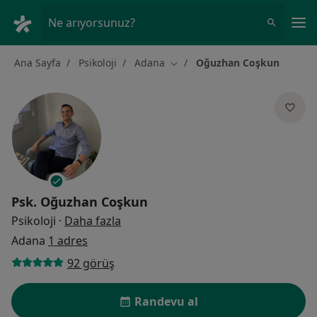
An
Ne arıyorsunuz?
Ana Sayfa
Psikoloji
Adana
Oğuzhan Coşkun
Şehir değiştir
Psk.
Oğuzhan Coşkun
uzmanliklar hakkinda
Psikoloji
·
Daha fazla
Adana
1 adres
92 görüş
Randevu al