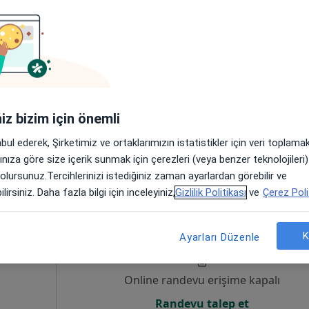
Online randevu erişime kapalı
Randevu talep et
iniz bizim için önemli
a Apartmanı Kat:1 Daire:1, Adana
•
Harita
i
abul ederek, Şirketimiz ve ortaklarımızın istatistikler için veri toplam
arınıza göre size içerik sunmak için çerezleri (veya benzer teknolojiler
 olursunuz.Tercihlerinizi istediğiniz zaman ayarlardan görebilir ve
lirsiniz. Daha fazla bilgi için inceleyiniz,
Gizlilik Politikası
ve
Çerez Poli
el
Bugün
Yarın
Pzt,
Sal,
8 Ağustos
9 Ağustos
10 Ağustos
11 Ağust
K
Ayarları Düzenle
Online randevu erişime kapalı
Randevu talep et