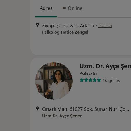
Adres
Online
Ziyapaşa Bulvarı, Adana
•
Harita
Psikolog Hatice Zengel
Uzm. Dr. Ayçe Şe
Psikiyatri
16 görüş
Çınarlı Mah. 61027 Sok. Sunar Nuri Çomu İş Merkezi B Blok K:6 D:36 Seyhan, Adana, Adana
Uzm.Dr. Ayçe Şener