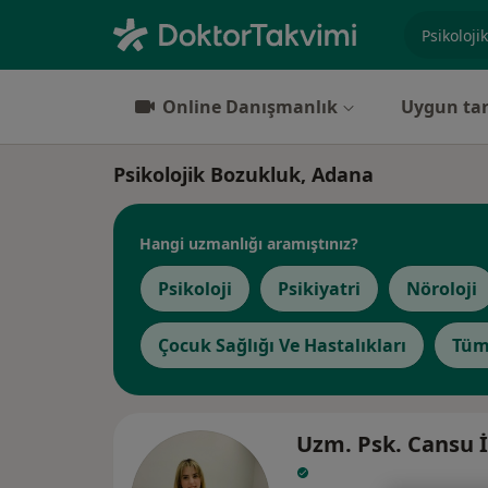
Uzmanlık, 
Online Danışmanlık
Uygun tar
Psikolojik Bozukluk, Adana
Hangi uzmanlığı aramıştınız?
Psikoloji
Psikiyatri
Nöroloji
Çocuk Sağlığı Ve Hastalıkları
Tüm
Uzm. Psk. Cansu İ