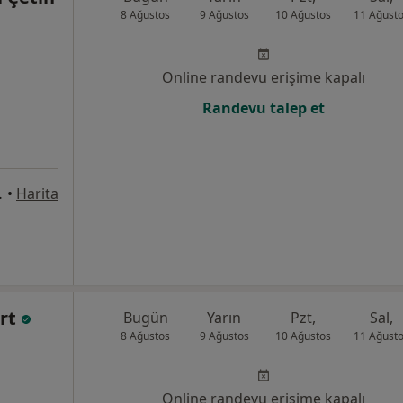
8 Ağustos
9 Ağustos
10 Ağustos
11 Ağust
Online randevu erişime kapalı
Randevu talep et
o:2,, Adana
•
Harita
urt
Bugün
Yarın
Pzt,
Sal,
8 Ağustos
9 Ağustos
10 Ağustos
11 Ağust
Online randevu erişime kapalı