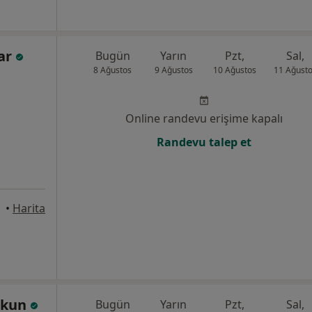
nar
Bugün
Yarın
Pzt,
Sal,
8 Ağustos
9 Ağustos
10 Ağustos
11 Ağust
Online randevu erişime kapalı
Randevu talep et
•
Harita
şkun
Bugün
Yarın
Pzt,
Sal,