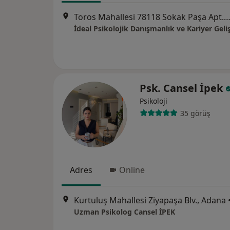
Toros Mahallesi 78118 Sokak Paşa Apt. A Blok K:1 D:1 Çukurova/Adana,
Psk. Cansel İpek
Psikoloji
35 görüş
Adres
Online
Kurtuluş Mahallesi Ziyapaşa Blv., Adana
Uzman Psikolog Cansel İPEK