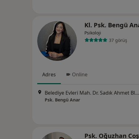
Kl. Psk. Bengü A
Psikoloji
37 görüş
Adres
Online
Belediye Evleri Mah. Dr. Sadık Ahmet Blv. No:60, Adana
Psk. Bengü Anar
Psk. Oğuzhan Co