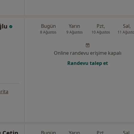
ğlu
Bugün
Yarın
Pzt,
Sal,
8 Ağustos
9 Ağustos
10 Ağustos
11 Ağust
Online randevu erişime kapalı
Randevu talep et
rita
u Çetin
Bugün
Yarın
Pzt,
Sal,