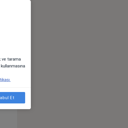
ak ve tarama
i) kullanmasına
tikası.
Çar,
Per,
Cum,
os
12 Ağustos
13 Ağustos
14 Ağustos
abul Et