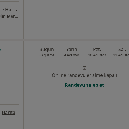
 Adana
•
Harita
İdeal Psikolojik Danışmanlık ve Kariyer Gelişim Merkezi
Bugün
Yarın
Pzt,
Sal,
8 Ağustos
9 Ağustos
10 Ağustos
11 Ağust
Online randevu erişime kapalı
Randevu talep et
•
Harita