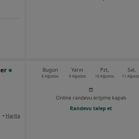
ner
Bugün
Yarın
Pzt,
Sal,
8 Ağustos
9 Ağustos
10 Ağustos
11 Ağust
Online randevu erişime kapalı
Randevu talep et
•
Harita