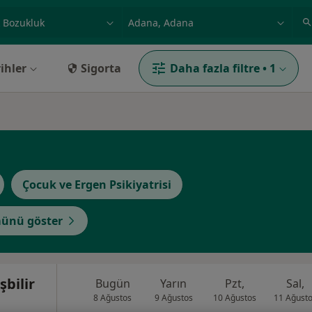
ilgi alanı ve hastalık, isim
örnek: İstanbul
ihler
Sigorta
Daha fazla filtre
•
1
Çocuk ve Ergen Psikiyatrisi
ünü göster
şbilir
Bugün
Yarın
Pzt,
Sal,
8 Ağustos
9 Ağustos
10 Ağustos
11 Ağust