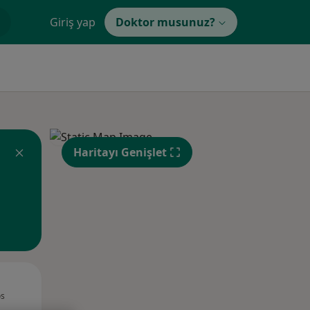
Giriş yap
Doktor musunuz?
Haritayı Genişlet
Çar,
Per,
Cum,
os
12 Ağustos
13 Ağustos
14 Ağustos