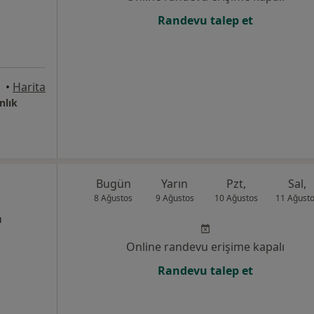
Randevu talep et
 Adana
•
Harita
nlık
Bugün
Yarın
Pzt,
Sal,
8 Ağustos
9 Ağustos
10 Ağustos
11 Ağust
ı
Online randevu erişime kapalı
Randevu talep et