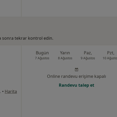
ha sonra tekrar kontrol edin.
Bugün
Yarın
Paz,
Pzt,
7 Ağustos
8 Ağustos
9 Ağustos
10 Ağust
i
Online randevu erişime kapalı
Randevu talep et
:2 no: 5, Adana
•
Harita