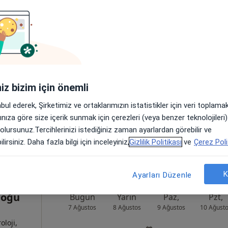
ktaş
Bugün
Yarın
Paz,
Pzt,
7 Ağustos
8 Ağustos
9 Ağustos
10 Ağust
Online randevu erişime kapalı
iniz bizim için önemli
Randevu talep et
abul ederek, Şirketimiz ve ortaklarımızın istatistikler için veri toplam
:58/B, Adana
•
Harita
arınıza göre size içerik sunmak için çerezleri (veya benzer teknolojiler
 olursunuz.Tercihlerinizi istediğiniz zaman ayarlardan görebilir ve
lirsiniz. Daha fazla bilgi için inceleyiniz,
Gizlilik Politikası
ve
Çerez Poli
K
Ayarları Düzenle
doğu
Bugün
Yarın
Paz,
Pzt,
7 Ağustos
8 Ağustos
9 Ağustos
10 Ağust
oloji,