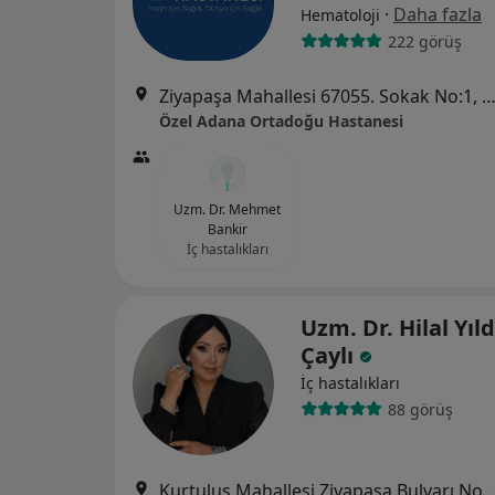
·
Daha fazla
Hematoloji
222 görüş
Ziyapaşa Mahallesi 67055. Sokak No:1, Se
Özel Adana Ortadoğu Hastanesi
Uzm. Dr. Mehmet
Bankir
İç hastalıkları
Uzm. Dr. Hilal Yıld
Çaylı
İç hastalıkları
88 görüş
Kurtuluş Mahallesi Ziyapaşa Bulvarı No.25 Akbenli Apartm