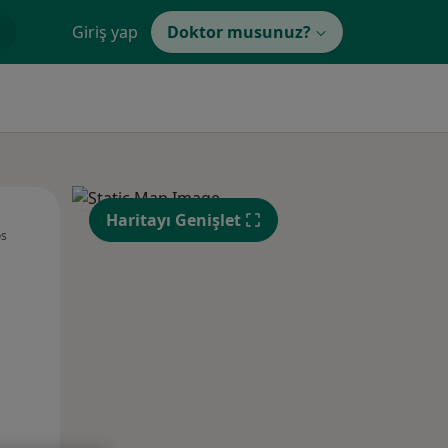
Giriş yap
Doktor musunuz?
Sal,
Çar,
Per,
Haritayı Genişlet
os
11 Ağustos
12 Ağustos
13 Ağustos