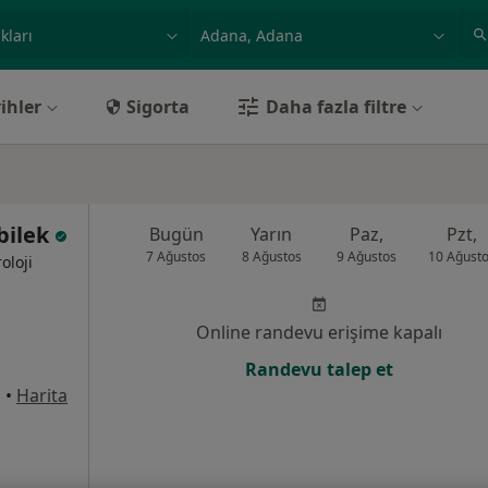
ilgi alanı ve hastalık, isim
örnek: İstanbul
ihler
Sigorta
Daha fazla filtre
çbilek
Bugün
Yarın
Paz,
Pzt,
7 Ağustos
8 Ağustos
9 Ağustos
10 Ağust
oloji
Online randevu erişime kapalı
Randevu talep et
a
•
Harita