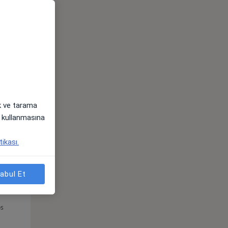
Sal,
Çar,
Per,
os
11 Ağustos
12 Ağustos
13 Ağustos
ak ve tarama
i) kullanmasına
tikası.
abul Et
Sal,
Çar,
Per,
os
11 Ağustos
12 Ağustos
13 Ağustos