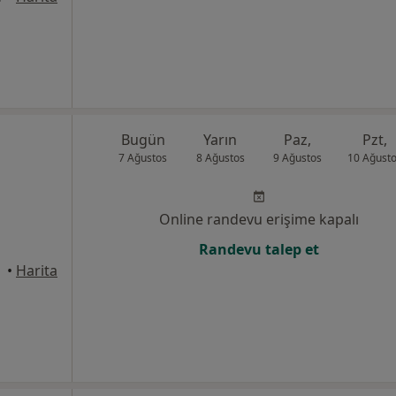
Bugün
Yarın
Paz,
Pzt,
7 Ağustos
8 Ağustos
9 Ağustos
10 Ağust
Online randevu erişime kapalı
Randevu talep et
yhan
•
Harita