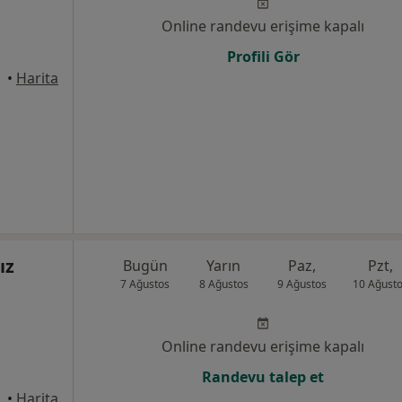
Online randevu erişime kapalı
Profili Gör
yhan
•
Harita
ız
Bugün
Yarın
Paz,
Pzt,
7 Ağustos
8 Ağustos
9 Ağustos
10 Ağust
Online randevu erişime kapalı
Randevu talep et
anı, Seyhan
•
Harita