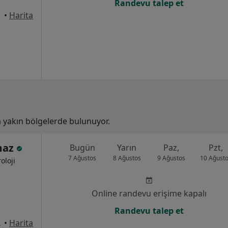
Randevu talep et
•
Harita
yakın bölgelerde bulunuyor.
lmaz
Bugün
Yarın
Paz,
Pzt,
7 Ağustos
8 Ağustos
9 Ağustos
10 Ağust
oloji
Online randevu erişime kapalı
Randevu talep et
rsuz Hatay, Hatay
•
Harita