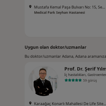
Mustafa Kemal Paşa Bulvarı No: 15, Seyhan
Medical Park Seyhan Hastanesi
Uygun olan doktor/uzmanlar
Bu doktor/uzmanlar Adana, Adana aramanıza 
Prof. Dr. Şerif Yı
İç hastalıkları, Gastroenter
59 görüş
Karaağaç Konarlı Mahallesi De Life Sitesi Uğur Mumcu Caddesi 9. Cadde B Blok, No: 297-B A