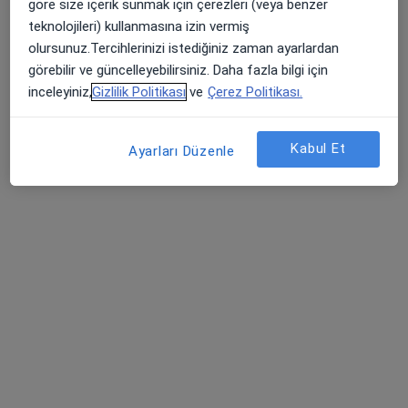
göre size içerik sunmak için çerezleri (veya benzer
100. Yıl Mahallesi Carrefoursa Avm Yanı 85019 Sokak No : 8, Çukurova
•
Harita
teknolojileri) kullanmasına izin vermiş
Özel Epc Hastanesi
olursunuz.Tercihlerinizi istediğiniz zaman ayarlardan
Bu uzman ilgili adres için online danışmanlık/takvim sunmuyor.
görebilir ve güncelleyebilirsiniz. Daha fazla bilgi için
inceleyiniz,
Gizlilik Politikası
ve
Çerez Politikası.
Randevu talep et
Kabul Et
Ayarları Düzenle
Op. Dr. Cihan Gökler
Genel cerrahi
31 görüş
Mustafa Kemal Paşa Bulvarı No: 15, Seyhan
•
Harita