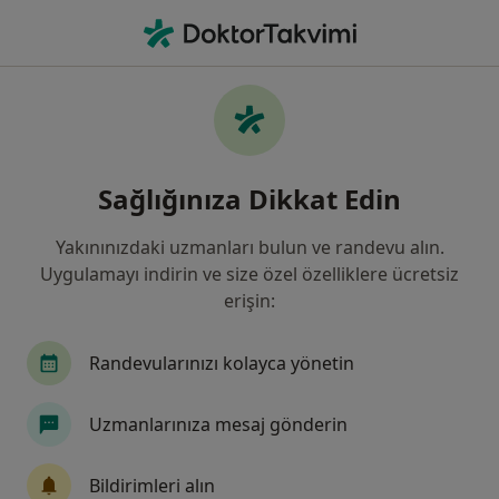
An
Mide Hastalıkları • Adana, Adana
Filters
• 1
Sigorta
Harita
Mide Hastalıkları, Adana
Sağlığınıza Dikkat Edin
Yakınınızdaki uzmanları bulun ve randevu alın.
Hangi uzmanlığı aramıştınız?
Uygulamayı indirin ve size özel özelliklere ücretsiz
Genel Cerrahi
Çocuk Sağlığı Ve Hastalıkları
erişin:
Randevularınızı kolayca yönetin
Uzmanlarınıza mesaj gönderin
Bildirimleri alın