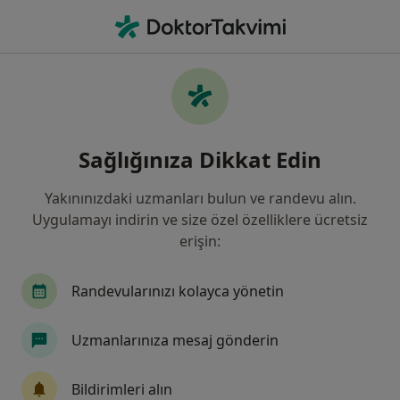
An
Demir Eksikliği • Adana, Adana
Filters
• 1
Sigorta
Harita
Demir Eksikliği, Adana
Sağlığınıza Dikkat Edin
Yakınınızdaki uzmanları bulun ve randevu alın.
Hangi uzmanlığı aramıştınız?
Uygulamayı indirin ve size özel özelliklere ücretsiz
Çocuk Sağlığı Ve Hastalıkları
İç Hastalıkları
erişin:
Randevularınızı kolayca yönetin
Uzmanlarınıza mesaj gönderin
Bildirimleri alın