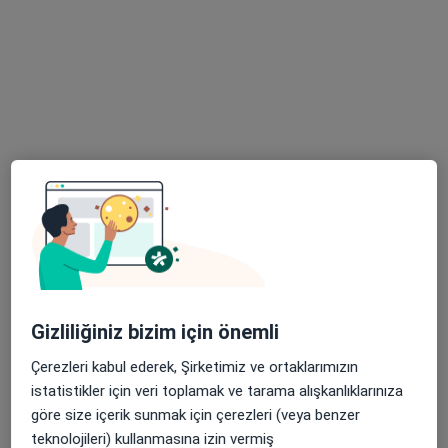
8 görüş
Huzurevleri Mah. Türkmenbaşı cad No :58/B, Adana
•
Harita
Doç. Dr. Ahmet Aktaş Muayenehanesi
Bu uzman ilgili adres için online danışmanlık/takvim sunmuyor.
Randevu talep et
Gizliliğiniz bizim için önemli
Çerezleri kabul ederek, Şirketimiz ve ortaklarımızın
Uzm. Dr. Hilal Yıldız Çaylı
istatistikler için veri toplamak ve tarama alışkanlıklarınıza
İç hastalıkları
göre size içerik sunmak için çerezleri (veya benzer
87 görüş
teknolojileri) kullanmasına izin vermiş