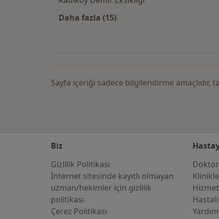
Kadıköy Demir Eksikliği
Daha fazla (15)
Kategoride daha fazlası: Şehirlere
Sayfa içeriği sadece bilgilendirme amaçlıdır,
Biz
Hastay
Gizlilik Politikası
Doktor
İnternet sitesinde kayıtlı olmayan
Klinikl
uzman/hekimler i̇çin gizlilik
Hizmet
politikası
Hastali
Çerez Politikası
Yardım