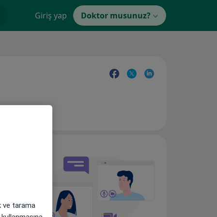
Giriş yap
Doktor musunuz?
ak ve tarama
i) kullanmasına