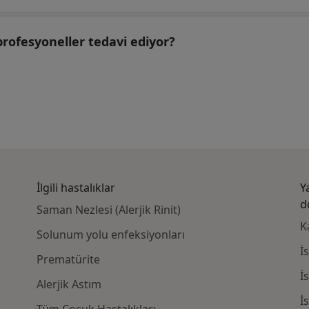
 profesyoneller tedavi ediyor?
İlgili hastalıklar
Y
d
Saman Nezlesi (Alerjik Rinit)
K
Solunum yolu enfeksiyonları
İ
Prematürite
İ
Alerjik Astım
İ