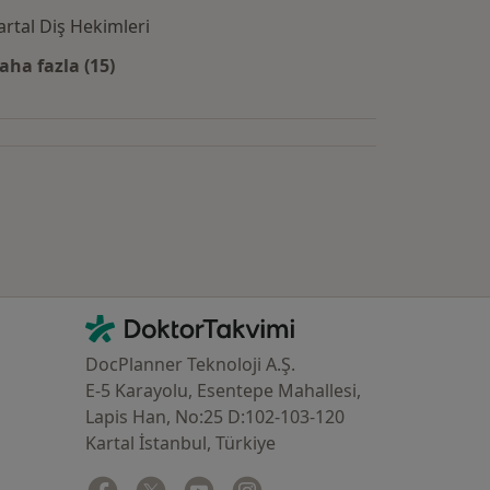
artal Diş Hekimleri
aha fazla (15)
Kategoride daha fazlası: Yakın zamanda aranan d
İletişim
DoktorTakvimi - Ana Sayfa
DocPlanner Teknoloji A.Ş.
E-5 Karayolu, Esentepe Mahallesi,
Lapis Han, No:25 D:102-103-120
Kartal İstanbul, Türkiye
Facebook
yeni bir sekmede açılır
Twitter
yeni bir sekmede açılır
Youtube
yeni bir sekmede açılır
Instagram
yeni bir sekmede açılır