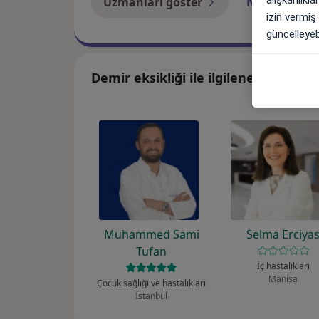
Uzmanları göster
Nasıl çalışır?
izin vermiş
güncelleyebi
Demir eksikliği ile ilgilenen uzmanl
Muhammed Sami
Selma Erciya
Tufan
İç hastalıkları
Manisa
Çocuk sağlığı ve hastalıkları
İstanbul