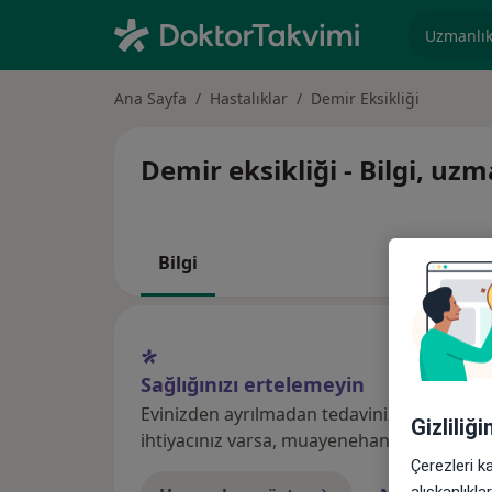
Uzmanlık, 
Ana Sayfa
Hastalıklar
Demir Eksikliği
Demir eksikliği - Bilgi, uz
Bilgi
Sağlığınızı ertelemeyin
Evinizden ayrılmadan tedavinizi başlatmak
Gizliliğ
ihtiyacınız varsa, muayenehane ziyareti için
Çerezleri k
alışkanlıkl