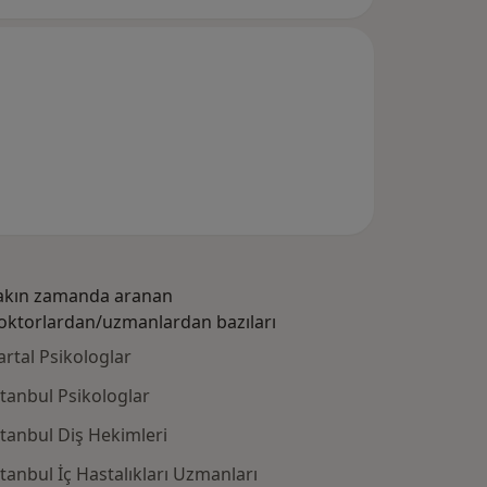
akın zamanda aranan
oktorlardan/uzmanlardan bazıları
artal Psikologlar
stanbul Psikologlar
stanbul Diş Hekimleri
stanbul İç Hastalıkları Uzmanları