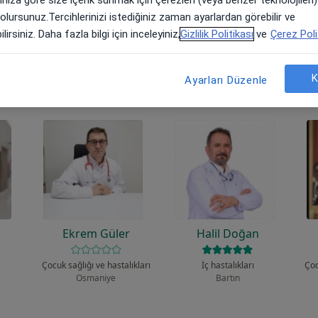
 olursunuz.Tercihlerinizi istediğiniz zaman ayarlardan görebilir ve
lirsiniz. Daha fazla bilgi için inceleyiniz,
Gizlilik Politikası
ve
Çerez Poli
ardan bazıları
K
Ayarları Düzenle
s
Ekrem Güler
Halil Doğan
Çocuk sağlığı ve hastalıkları
İç hastalıkları
Çoc
Osmaniye
Bartın