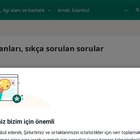
ilgi alanı ve hastalık, isim
örnek: İstanbul
manları, sıkça sorulan sorular
 veya devam ettirmek için online danışmanlığı seçin. Eğer
iniz bizim için önemli
 de randevu alabilirsiniz.
abul ederek, Şirketimiz ve ortaklarımızın istatistikler için veri toplam
arınıza göre size içerik sunmak için çerezleri (veya benzer teknolojiler