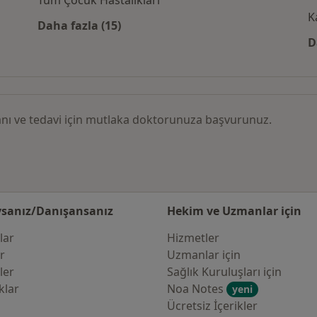
Tüm Çocuk Hastalıkları
K
Daha fazla (15)
 göre Demir Eksikliği
Kategoride daha fazlası: İlgili hastalıklar
D
 tanı ve tedavi için mutlaka doktorunuza başvurunuz.
sanız/Danışansanız
Hekim ve Uzmanlar için
lar
Hizmetler
er
Uzmanlar için
ler
Sağlık Kuruluşları için
klar
Noa Notes
yeni
Ücretsiz İçerikler