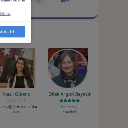
tikası.
abul Et
Nazlı Gülenç
Dilek Argon Beyazıt
uk sağlığı ve hastalıkları
Hematoloji
Kars
İstanbul