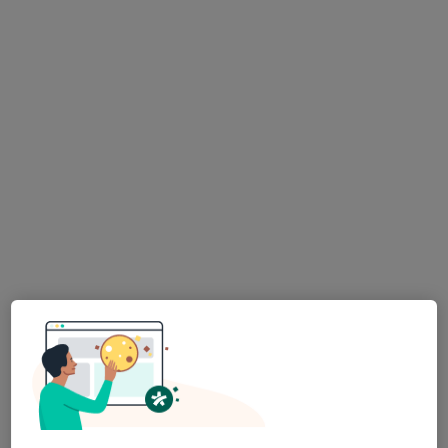
Sinanpaşa Mahallesi Beşiktaş Cad. Deniz Yıldızı İş Merkezi No:1 Kat 3 Pk: 34353, İstanbul
•
Harita
Dent Corner Ağız Ve Diş Sağlığı Merkezi
Bu uzman ilgili adres için online danışmanlık/takvim sunmuyor.
Randevu talep et
Dt. Zahid Hatipoğlu
Diş hekimi
Reşit Paşa Caddesi Denizköşkler Mahallesi No:23B, İstanbul
•
Harita
Grön Dent Ağız ve Diş Sağlığı Polikliniği