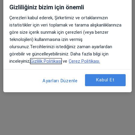
Gizliliğiniz bizim için önemli
Bu uzman ilgili adres için online danışmanlık/takvim sunmuyor.
Çerezleri kabul ederek, Şirketimiz ve ortaklarımızın
Randevu talep et
istatistikler için veri toplamak ve tarama alışkanlıklarınıza
göre size içerik sunmak için çerezleri (veya benzer
teknolojileri) kullanmasına izin vermiş
olursunuz.Tercihlerinizi istediğiniz zaman ayarlardan
görebilir ve güncelleyebilirsiniz. Daha fazla bilgi için
inceleyiniz,
Gizlilik Politikası
ve
Çerez Politikası.
Kabul Et
Ayarları Düzenle
Uzm. Dt. Rabia Bilgiç
Restoratif diş tedavisi, Diş hekimi
16 görüş
Koşuyolu Mh Mehmet Akfan Sok No 15-17 Kat 2 Kadıköy/ İSTANBUL, İstanbul
•
Harita
Dr.Öğr.Üyesi Rabia BİLGİÇ.
Bu uzman ilgili adres için online danışmanlık/takvim sunmuyor.