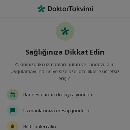
An
Diş Beyazlatma • Istanbul
Filters
• 1
Sigorta
Harita
Diş Beyazlatma, İstanbul
Sağlığınıza Dikkat Edin
Yakınınızdaki uzmanları bulun ve randevu alın.
Hangi uzmanlığı aramıştınız?
Uygulamayı indirin ve size özel özelliklere ücretsiz
Diş Hekimi
Ortodonti
Protetik Diş Tedavis
erişin:
Randevularınızı kolayca yönetin
Uzmanlarınıza mesaj gönderin
Bildirimleri alın