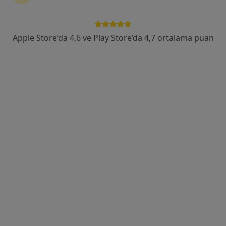
Evka 3 Mahallesi 109. Sokak No:8/1, Bornova
•
Harita
Prof. Dr. Sedat Akdeniz
Bu uzman ilgili adres için online danışmanlık/takvim sunmuyor.
Apple Store’da 4,6 ve Play Store’da 4,7 ortalama puan
Randevu talep et
Uzm. Dr. Burcu Demirdöver
Dermatoloji
96 görüş
Adres 1
Adres 2