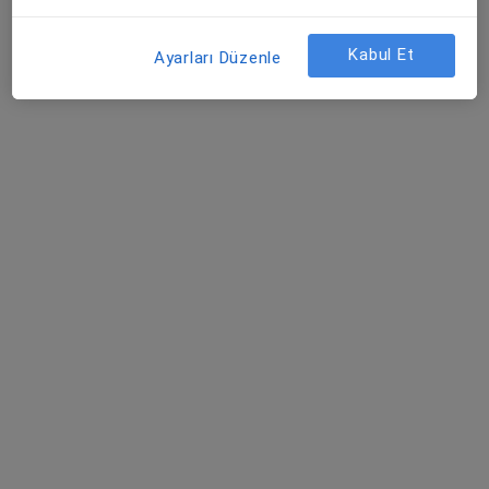
Randevu talep et
Kabul Et
Ayarları Düzenle
Uzm. Dr. Abdullah Öztürk
Dermatoloji
58 görüş
Manavkuyu Mh. M. Kemal Cd. No:155/1/1 Bayraklı, İzmir
•
Harita
Abdullah Öztürk
Bu uzman ilgili adres için online danışmanlık/takvim sunmuyor.