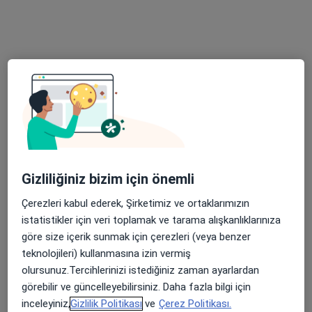
ParkOffice Binası Mansuroğlu Mahallesi 288 /4 sokak No: 16 Kat:4 D: 35, İzmir
•
Harita
Sibel Akıncı Muayenehanesi
Bu uzman ilgili adres için online danışmanlık/takvim sunmuyor.
Randevu talep et
Gizliliğiniz bizim için önemli
Çerezleri kabul ederek, Şirketimiz ve ortaklarımızın
istatistikler için veri toplamak ve tarama alışkanlıklarınıza
Uzm. Dr. Emine Özge Ayabakan
göre size içerik sunmak için çerezleri (veya benzer
Dermatoloji
teknolojileri) kullanmasına izin vermiş
Mimar Sinan Mahallesi 1408 Sokak Meriç Apartmanı No : 7 Daire : 3, İzmir
•
Harita
olursunuz.Tercihlerinizi istediğiniz zaman ayarlardan
Emine Özge Ayabakan Muayenehanesi
görebilir ve güncelleyebilirsiniz. Daha fazla bilgi için
inceleyiniz,
Gizlilik Politikası
ve
Çerez Politikası.
Bu uzman ilgili adres için online danışmanlık/takvim sunmuyor.