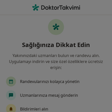
An
Dermatoloji • İzmir, İzmir
Filters
Sigorta
Harita
İzmir, Dermatoloji
Sağlığınıza Dikkat Edin
Yakınınızdaki uzmanları bulun ve randevu alın.
Uygulamayı indirin ve size özel özelliklere ücretsiz
erişin:
Randevularınızı kolayca yönetin
Prof. Dr. Sedat Akdeniz
Uzmanlarınıza mesaj gönderin
Dermatoloji
62 görüş
Bildirimleri alın