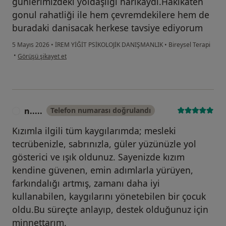
gunlerimizdeki yoldaşlığı harikaydi.Hakikaten
gonul rahatliği ile hem çevremdekilere hem de
buradaki danisacak herkese tavsiye ediyorum
5 Mayıs 2026
•
İREM YİĞİT PSİKOLOJİK DANIŞMANLIK
•
Bireysel Terapi
kullanıcının görüşüne göre er...y
•
Görüşü şikayet et
n.....
Telefon numarası doğrulandı
N
Kızımla ilgili tüm kaygılarımda; mesleki
tecrübenizle, sabrınızla, güler yüzünüzle yol
gösterici ve ışık oldunuz. Sayenizde kızım
kendine güvenen, emin adımlarla yürüyen,
farkındalığı artmış, zamanı daha iyi
kullanabilen, kaygılarını yönetebilen bir çocuk
oldu.Bu süreçte anlayıp, destek olduğunuz için
minnettarım.