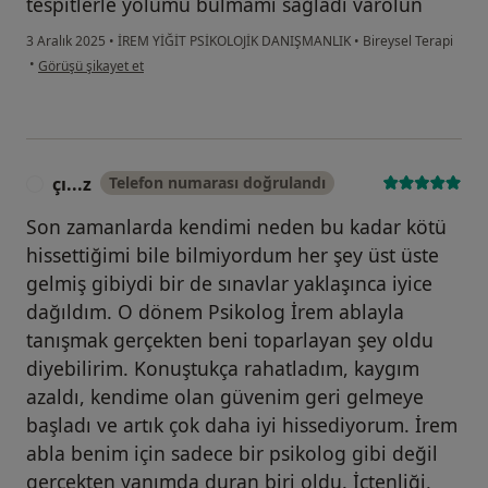
tespitlerle yolumu bulmamı sağladı varolun
3 Aralık 2025
•
İREM YİĞİT PSİKOLOJİK DANIŞMANLIK
•
Bireysel Terapi
kullanıcının görüşüne göre s ...v
•
Görüşü şikayet et
çı...z
Telefon numarası doğrulandı
Ç
Son zamanlarda kendimi neden bu kadar kötü
hissettiğimi bile bilmiyordum her şey üst üste
gelmiş gibiydi bir de sınavlar yaklaşınca iyice
dağıldım. O dönem Psikolog İrem ablayla
tanışmak gerçekten beni toparlayan şey oldu
diyebilirim. Konuştukça rahatladım, kaygım
azaldı, kendime olan güvenim geri gelmeye
başladı ve artık çok daha iyi hissediyorum. İrem
abla benim için sadece bir psikolog gibi değil
gerçekten yanımda duran biri oldu. İçtenliği,