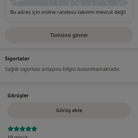
Uygunluk
Bu adres için online randevu takvimi mevcut değil
Tümünü göster
adres hakkında
Sigortalar
Sağlık sigortası anlaşma bilgisi bulunmamaktadır.
Görüşler
Görüş ekle
19 görüş