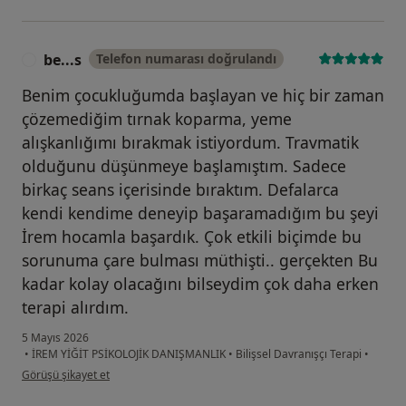
be...s
Telefon numarası doğrulandı
B
Benim çocukluğumda başlayan ve hiç bir zaman
çözemediğim tırnak koparma, yeme
alışkanlığımı bırakmak istiyordum. Travmatik
olduğunu düşünmeye başlamıştım. Sadece
birkaç seans içerisinde bıraktım. Defalarca
kendi kendime deneyip başaramadığım bu şeyi
İrem hocamla başardık. Çok etkili biçimde bu
sorunuma çare bulması müthişti.. gerçekten Bu
kadar kolay olacağını bilseydim çok daha erken
terapi alırdım.
5 Mayıs 2026
•
İREM YİĞİT PSİKOLOJİK DANIŞMANLIK
•
Bilişsel Davranışçı Terapi
•
kullanıcının görüşüne göre be...s
Görüşü şikayet et