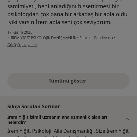
samimiyeti, beni anladığını hissettirmesi bir
psikologdan çok bana bir arkadaş bir abla oldu
iyiki varsın İrem abla seni çok seviyorum.
17 Kasım 2025
•
İREM YİĞİT PSİKOLOJİK DANIŞMANLIK
•
Psikoloji Randevusu
•
kullanıcının görüşüne göre çı...z
Görüşü şikayet et
Tümünü göster
yukarıdaki görüşler
Sıkça Sorulan Sorular
İrem Yiğit isimli uzmanın ana uzmanlık alanları
nelerdir?
İrem Yiğit, Psikoloji, Aile Danışmanlığı. Size İrem Yiğit