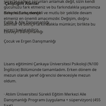
süreçte sadece sorunları anlamak değil, sizin kendi
-Çalıştığım Alanlar
gücünüzü fark etmeniz ve bu farkındalıkla yaşamınıza
daha huzurlu, dengeli ve mutlu bir şekilde devam
Bireysel Danışmanlık
etmeniz en önemli amacımızdır. Değişim, doğru
Evlilik & Aile Danışmanlığı
adımlar ve bilinçli farkındalıkla mümkün; birlikte bu
süreci başlatabiliriz.
Ebeveyn Danışmanlığı
Çocuk ve Ergen Danışmanlığı
Lisans eğitimimi Çankaya Üniversitesi Psikoloji (%100
İngilizce) Bölümünde tamamladım. Erken dönem de
mezun olarak şeref öğrencisi derecesiyle mezun
oldum.
· Atılım Üniversitesi Sürekli Eğitim Merkezi Aile
Danışmanlığı Programı (uygulama + süpervizyon) (455
Saat)