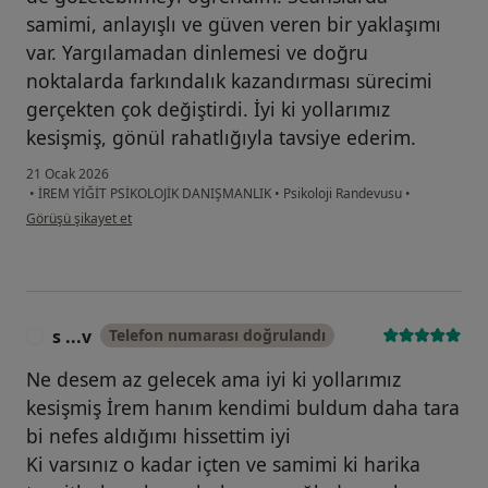
samimi, anlayışlı ve güven veren bir yaklaşımı
var. Yargılamadan dinlemesi ve doğru
noktalarda farkındalık kazandırması sürecimi
gerçekten çok değiştirdi. İyi ki yollarımız
kesişmiş, gönül rahatlığıyla tavsiye ederim.
21 Ocak 2026
•
İREM YİĞİT PSİKOLOJİK DANIŞMANLIK
•
Psikoloji Randevusu
•
kullanıcının görüşüne göre r....e
Görüşü şikayet et
s ...v
Telefon numarası doğrulandı
S
Ne desem az gelecek ama iyi ki yollarımız
kesişmiş İrem hanım kendimi buldum daha tara
bi nefes aldığımı hissettim iyi
Ki varsınız o kadar içten ve samimi ki harika