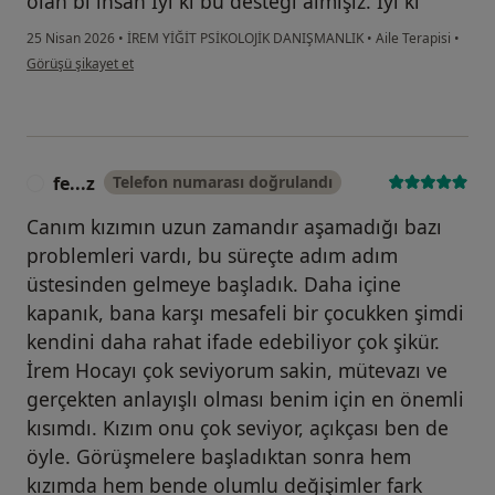
olan bi insan İyi ki bu desteği almışız. İyi ki
25 Nisan 2026
•
İREM YİĞİT PSİKOLOJİK DANIŞMANLIK
•
Aile Terapisi
•
kullanıcının görüşüne göre os...n
Görüşü şikayet et
fe...z
Telefon numarası doğrulandı
F
Canım kızımın uzun zamandır aşamadığı bazı
problemleri vardı, bu süreçte adım adım
üstesinden gelmeye başladık. Daha içine
kapanık, bana karşı mesafeli bir çocukken şimdi
kendini daha rahat ifade edebiliyor çok şikür.
İrem Hocayı çok seviyorum sakin, mütevazı ve
gerçekten anlayışlı olması benim için en önemli
kısımdı. Kızım onu çok seviyor, açıkçası ben de
öyle. Görüşmelere başladıktan sonra hem
kızımda hem bende olumlu değişimler fark