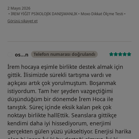
2 Mayıs 2026
•
İREM YİĞİT PSİKOLOJİK DANIŞMANLIK
•
Moxo Dikkat Ölçme Testi
•
kullanıcının görüşüne göre n.....
Görüşü şikayet et
os...n
Telefon numarası doğrulandı
O
İrem hocaya eşimle birlikte destek almak için
gittik. İlisimizde sürekli tartışma vardı ve
açıkçası artık çok yorulmuştum. Boşanmak
istiyordum. Tam her şeyden vazgeçtiğimi
düşündüğüm bir dönemde İrem Hoca ile
tanıştık. Süreç içinde eksik kalan pek çok
noktayı birlikte hallEttik. Seanslara gittikçe
kendimi daha iyi hissediyorum, enerjimi
gerçekten gülen yüzü yükseltiyor. Enerjisi harika