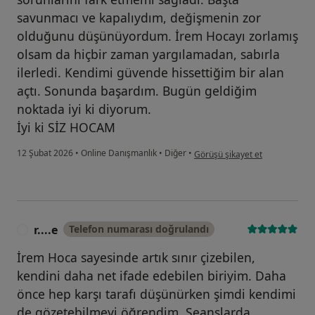
savunmacı ve kapalıydım, değişmenin zor
olduğunu düşünüyordum. İrem Hocayı zorlamış
olsam da hiçbir zaman yargılamadan, sabırla
ilerledi. Kendimi güvende hissettiğim bir alan
açtı. Sonunda başardım. Bugün geldiğim
noktada iyi ki diyorum.
İyi ki SİZ HOCAM
kullanıcının görüşüne göre ze...
12 Şubat 2026
•
Online Danışmanlık
•
Diğer
•
Görüşü şikayet et
r....e
Telefon numarası doğrulandı
R
İrem Hoca sayesinde artık sınır çizebilen,
kendini daha net ifade edebilen biriyim. Daha
önce hep karşı tarafı düşünürken şimdi kendimi
de gözetebilmeyi öğrendim. Seanslarda