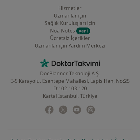
Hizmetler
Uzmanlar için
Sağlık Kuruluşları için
Noa Notes
yeni
Ücretsiz İçerikler
Uzmanlar için Yardım Merkezi
İletişim
DoktorTakvimi - Ana Sayfa
DocPlanner Teknoloji A.Ş.
E-5 Karayolu, Esentepe Mahallesi, Lapis Han, No:25
D:102-103-120
Kartal İstanbul, Türkiye
Facebook
yeni bir sekmede açılır
Twitter
yeni bir sekmede açılır
Youtube
yeni bir sekmede açılır
Instagram
yeni bir sekmede aç