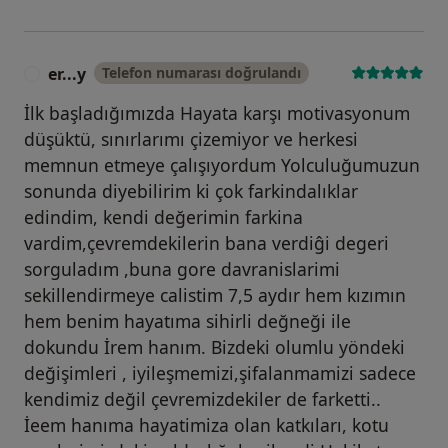
er...y
Telefon numarası doğrulandı
E
İlk başladığımızda Hayata karşı motivasyonum
düşüktü, sınırlarımı çizemiyor ve herkesi
memnun etmeye çalışıyordum Yolculuğumuzun
sonunda diyebilirim ki çok farkindalıklar
edindim, kendi değerimin farkina
vardim,çevremdekilerin bana verdiĝi degeri
sorguladım ,buna gore davranislarimi
sekillendirmeye calistim 7,5 aydır hem kızımın
hem benim hayatıma sihirli değneği ile
dokundu İrem hanım. Bizdeki olumlu yöndeki
değişimleri , iyileşmemizi,şifalanmamizi sadece
kendimiz değil çevremizdekiler de farketti..
İeem hanıma hayatimiza olan katkıları, kotu