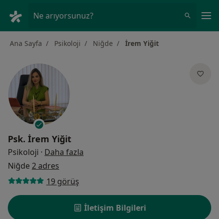
An
Ne arıyorsunuz?
Ana Sayfa
Psikoloji
Niğde
İrem Yiğit
Psk.
İrem Yiğit
uzmanliklar hakkinda
Psikoloji
·
Daha fazla
Niğde
2 adres
19 görüş
İletişim Bilgileri