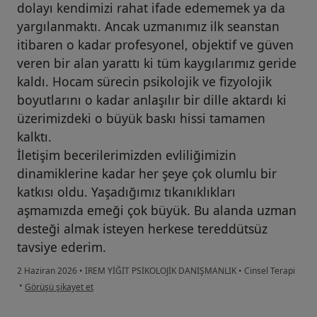
dolayı kendimizi rahat ifade edememek ya da
yargılanmaktı. Ancak uzmanımız ilk seanstan
itibaren o kadar profesyonel, objektif ve güven
veren bir alan yarattı ki tüm kaygılarımız geride
kaldı. Hocam sürecin psikolojik ve fizyolojik
boyutlarını o kadar anlaşılır bir dille aktardı ki
üzerimizdeki o büyük baskı hissi tamamen
kalktı.
İletişim becerilerimizden evliliğimizin
dinamiklerine kadar her şeye çok olumlu bir
katkısı oldu. Yaşadığımız tıkanıklıkları
aşmamızda emeği çok büyük. Bu alanda uzman
desteği almak isteyen herkese tereddütsüz
tavsiye ederim.
2 Haziran 2026
•
İREM YİĞİT PSİKOLOJİK DANIŞMANLIK
•
Cinsel Terapi
kullanıcının görüşüne göre gü...a
•
Görüşü şikayet et