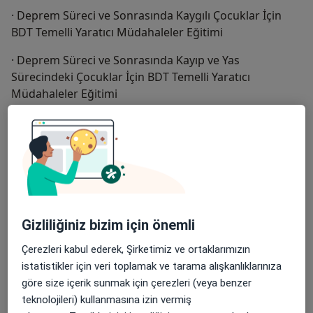
· Deprem Süreci ve Sonrasında Kaygılı Çocuklar İçin
BDT Temelli Yaratıcı Müdahaleler Eğitimi
· Deprem Süreci ve Sonrasında Kayıp ve Yas
Sürecindeki Çocuklar İçin BDT Temelli Yaratıcı
Müdahaleler Eğitimi
Mesleki Gelişim Semineri Sertifikaları
· Her Psikolojik Sorun Çocukluğa mı Dayanır?
Psikiyatrist Prof. Dr. Nevzat TARHAN
Gizliliğiniz bizim için önemli
· Güvenmeyerek Güvende Hissedenlerden Misiniz?
Çerezleri kabul ederek, Şirketimiz ve ortaklarımızın
istatistikler için veri toplamak ve tarama alışkanlıklarınıza
Klinik Psikolog Ziya ÜNLÜTÜRK
göre size içerik sunmak için çerezleri (veya benzer
· İçindeki Bilişsel ve Duygusal Refleksleri Nasıl
teknolojileri) kullanmasına izin vermiş