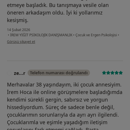
etmeye başladık. Bu tanışmaya vesile olan
öneren arkadaşım oldu. İyi ki yollarımız
kesişmiş.
14 Şubat 2026
•
İREM YİĞİT PSİKOLOJİK DANIŞMANLIK
•
Çocuk ve Ergen Psikolojisi
•
kullanıcının görüşüne göre fe...z
Görüşü şikayet et
ze...r
Telefon numarası doğrulandı
Z
Merhavalar 38 yaşındayım, iki çocuk annesiyim.
İrem Hoca ile online görüşmelere başladığımda
kendimi sürekli gergin, sabırsız ve yorgun
hissediyordum. Süreç de sadece benle değil,
çocuklarımın sorunlarıyla da ayrı ayrı ilgilendi.
Çocuklarımla ve eşimle yaşadığım iletişim
sorunlarını fark etmemi sağladı. Başta