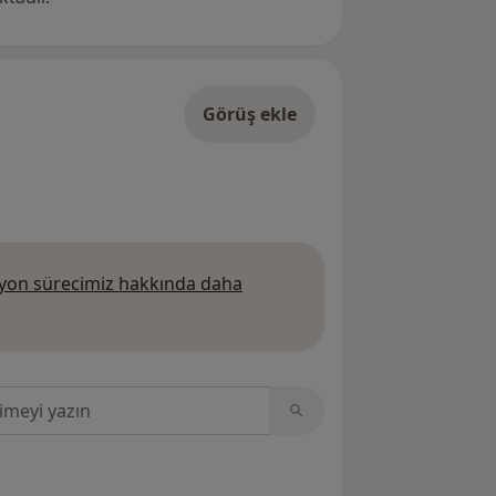
Görüş ekle
on sürecimiz hakkında daha
 daha fazla bilgi edinin
sinde ara