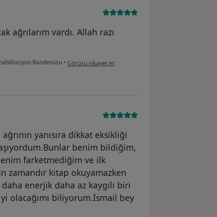
k ağrılarım vardı. Allah razı
kullanıcının görüşüne göre h.....
ehabilitasyon Randevusu
•
Görüşü şikayet et
ağrının yanısıra dikkat eksikliği
aşıyordum.Bunlar benim bildiğim,
enim farketmediğim ve ilk
un zamandır kitap okuyamazken
aha enerjik daha az kaygılı biri
yi olacağımı biliyorum.İsmail bey