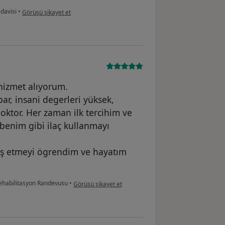
kullanıcının görüşüne göre Hasta
davisi
•
Görüşü şikayet et
 hizmet alıyorum.
bar, insani degerleri yüksek,
 doktor. Her zaman ilk tercihim ve
benim gibi ilaç kullanmayı
aş etmeyi ögrendim ve hayatım
kullanıcının görüşüne göre la...
Rehabilitasyon Randevusu
•
Görüşü şikayet et