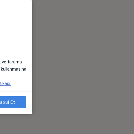
ak ve tarama
i) kullanmasına
tikası.
abul Et