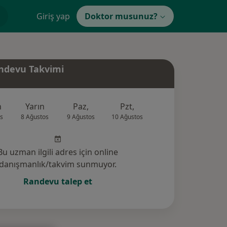
Giriş yap
Doktor musunuz?
ndevu Takvimi
n
Yarın
Paz,
Pzt,
Sal,
Çar,
s
8 Ağustos
9 Ağustos
10 Ağustos
11 Ağustos
12 Ağus
Bu uzman ilgili adres için online
danışmanlık/takvim sunmuyor.
Randevu talep et