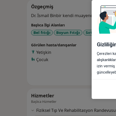
Özgeçmiş
Dr. İsmail Binbir kendi muayenehanesinde 
Başlıca İlgi Alanları
Bel fıtığı
Boyun Fıtığı
Sırt Ağrısı
Di
Gizliliğ
Görülen hasta/danışanlar
Yetişkin
Çerezleri k
Çocuk
alışkanlıkl
izin vermiş
güncelleyebi
Tümünü g
de
Hizmetler
Başlıca Hizmetler
Fiziksel Tıp Ve Rehabilitasyon Randevusu