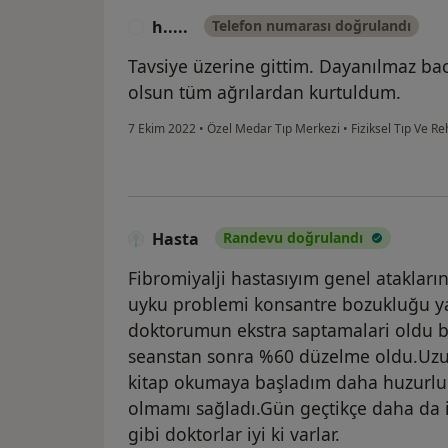
h.....
Telefon numarası doğrulandı
H
Tavsiye üzerine gittim. Dayanılmaz baca
olsun tüm ağrılardan kurtuldum.
7 Ekim 2022
•
Özel Medar Tıp Merkezi
•
Fiziksel Tıp Ve R
Hasta
Randevu doğrulandı
Fibromiyalji hastasıyım genel atakların 
uyku problemi konsantre bozukluğu y
doktorumun ekstra saptamalari oldu b
seanstan sonra %60 düzelme oldu.Uz
kitap okumaya başladım daha huzurlu d
olmamı sağladı.Gün geçtikçe daha da i
gibi doktorlar iyi ki varlar.