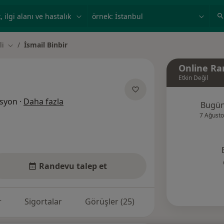
ilgi alanı ve hastalık, isim
örnek: İstanbul
li
İsmail Binbir
Şehir değiştir
Online Ra
Etkin Değil
uzmanliklar hakkinda
asyon
·
Daha fazla
Bugü
7 Ağusto
Randevu talep et
r
Sigortalar
Görüşler (25)