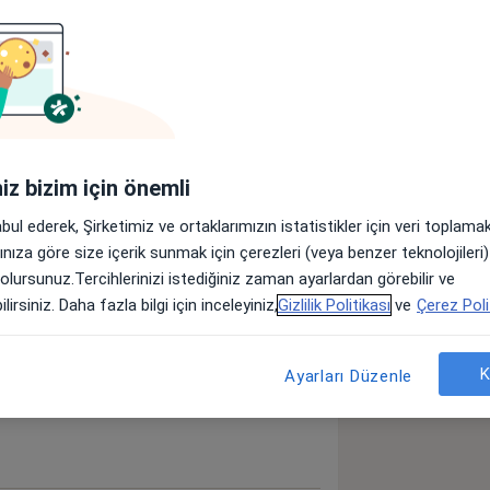
hizmet vermektedir.
a11y_sr_more_diseases
z Ağrısı
Osteoporoz
+5
iniz bizim için önemli
abul ederek, Şirketimiz ve ortaklarımızın istatistikler için veri toplam
arınıza göre size içerik sunmak için çerezleri (veya benzer teknolojiler
 olursunuz.Tercihlerinizi istediğiniz zaman ayarlardan görebilir ve
lirsiniz. Daha fazla bilgi için inceleyiniz,
Gizlilik Politikası
ve
Çerez Poli
öster
neyim hakkında
K
Ayarları Düzenle