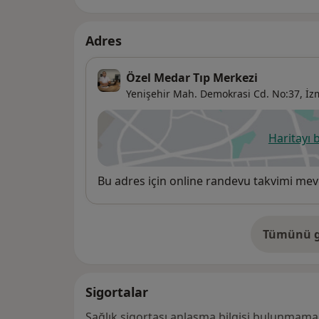
Adres
Özel Medar Tıp Merkezi
Yenişehir Mah. Demokrasi Cd. No:37,
İz
Haritayı 
ye
Uygunluk
Bu adres için online randevu takvimi mev
Tümünü g
ad
Sigortalar
Sağlık sigortası anlaşma bilgisi bulunmamak