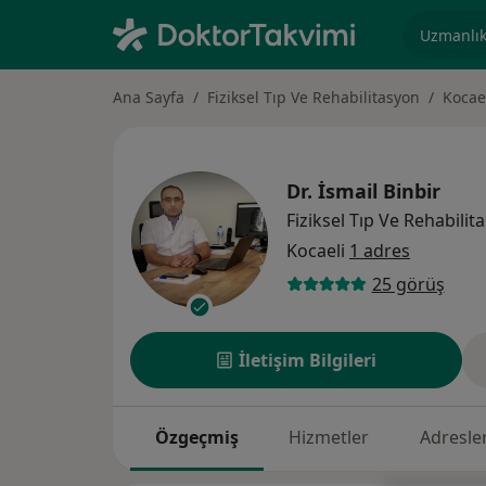
Uzmanlık, 
Ana Sayfa
Fiziksel Tıp Ve Rehabilitasyon
Kocae
Dr.
İsmail Binbir
Fiziksel Tıp Ve Rehabilit
Kocaeli
1 adres
25 görüş
İletişim Bilgileri
Özgeçmiş
Hizmetler
Adresle