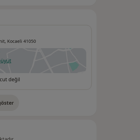
mit
,
Kocaeli
41050
büyüt
ni bir sekmede açılır
cut değil
öster
res hakkında
tadır.