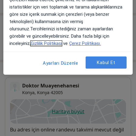
Tümünü göster
deneyim hakkında
istatistikler için veri toplamak ve tarama alışkanlıklarınıza
göre size içerik sunmak için çerezleri (veya benzer
teknolojileri) kullanmasına izin vermiş
Hizmetler
olursunuz.Tercihlerinizi istediğiniz zaman ayarlardan
görebilir ve güncelleyebilirsiniz. Daha fazla bilgi için
Diğer Hizmetler
inceleyiniz,
Gizlilik Politikası
ve
Çerez Politikası.
Randevu
Kabul Et
Ayarları Düzenle
Adres
Doktor Muayenehanesi
Konya,
Konya
42005
Haritayı büyüt
yeni bir sekmede açılır
Uygunluk
Bu adres için online randevu takvimi mevcut değil