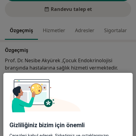
Randevu talep et
Özgeçmiş
Hizmetler
Adresler
Sigortalar
Özgeçmiş
Prof. Dr. Nesibe Akyürek ,Çocuk Endokrinolojisi
branşında hastalarına sağlık hizmeti vermektedir.
Çocuk Endokrinolojisi görev yapmaktadır.
Başlıca İlgi Alanları
Şişmanlık (Obezite)
Tiroid Guatr
Diyabet (Şeker Hastalığı)
Gecikmiş Ergenlik
a11y_sr_more_diseases
Hipotiroid
+39
Gizliliğiniz bizim için önemli
Çerezleri kabul ederek, Şirketimiz ve ortaklarımızın