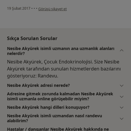
kullanıcının görüşüne göre he...i
19 Şubat 2017
•
•
•
Görüşü şikayet et
Sıkça Sorulan Sorular
Nesibe Akyürek isimli uzmanın ana uzmanlık alanları
nelerdir?
Nesibe Akyürek, Çocuk Endokrinolojisi. Size Nesibe
Akyürek tarafından sunulan hizmetlerden bazılarını
gösteriyoruz: Randevu.
Nesibe Akyürek adresi nerede?
Adresine gitmek zorunda kalmadan Nesibe Akyürek
isimli uzmanla online görüşebilir miyim?
Nesibe Akyürek hangi dilleri konuşuyor?
Nesibe Akyürek isimli uzmandan nasıl randevu
alabilirim?
Hastalar / danışanlar Nesibe Akyürek hakkında ne