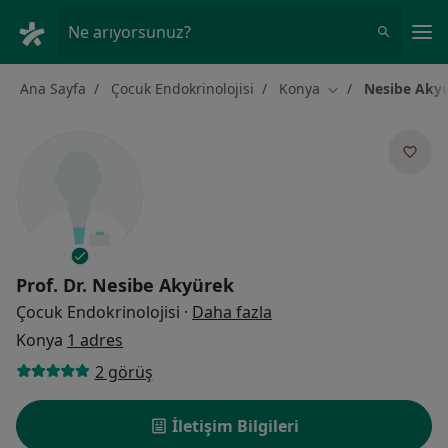
An
Ne arıyorsunuz?
Ana Sayfa
Çocuk Endokrinolojisi
Konya
Nesibe Aky
Şehir değiştir
Prof. Dr.
Nesibe Akyürek
uzmanliklar hakkinda
Çocuk Endokrinolojisi
·
Daha fazla
Konya
1 adres
2 görüş
İletişim Bilgileri