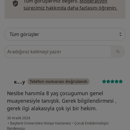
Tüm görüşleriniz değerli.
Moderasyon
Görüş
sürecimiz hakkında daha fazlasını öğrenin.
Görüşler içerisinde ara
e....y
Telefon numarası doğrulandı
E
Nesibe hanımla 8 yaş çocugumun genel
muayenesiyle tanıştık. Gerek bilgilendirmesi ,
gerek ilgi alakasıyla çok iyi bir hekim.
30 Aralık 2024
•
Başkent Üniversitesi Konya Hastanesi
•
Çocuk Endokrinolojisi
Randevusu