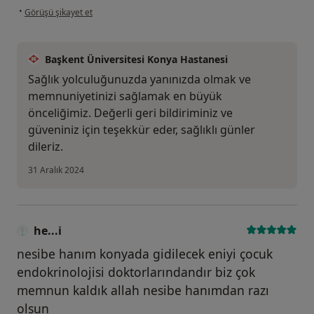
kullanıcının görüşüne göre e....y
•
Görüşü şikayet et
Başkent Üniversitesi Konya Hastanesi
Sağlık yolculuğunuzda yanınızda olmak ve
memnuniyetinizi sağlamak en büyük
önceliğimiz. Değerli geri bildiriminiz ve
güveniniz için teşekkür eder, sağlıklı günler
dileriz.
31 Aralık 2024
he...i
nesibe hanım konyada gidilecek eniyi çocuk
endokrinolojisi doktorlarındandır biz çok
memnun kaldık allah nesibe hanımdan razı
olsun