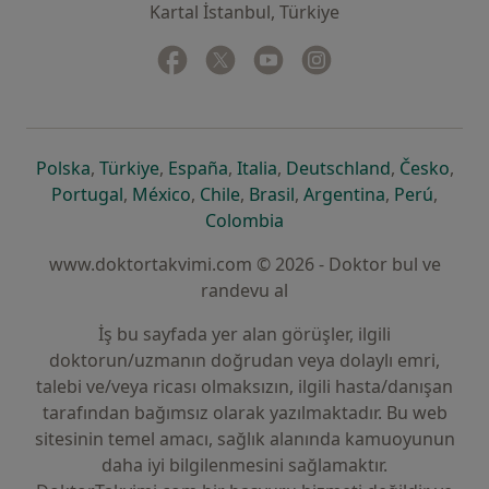
Kartal İstanbul, Türkiye
Facebook
yeni bir sekmede açılır
Twitter
yeni bir sekmede açılır
Youtube
yeni bir sekmede açılır
Instagram
yeni bir sekmede aç
yeni bir sekmede açılır
yeni bir sekmede açılır
yeni bir sekmede açılır
yeni bir sekmede açılır
yeni bir sek
yeni 
Polska
,
Türkiye
,
España
,
Italia
,
Deutschland
,
Česko
,
yeni bir sekmede açılır
yeni bir sekmede açılır
yeni bir sekmede açılır
yeni bir sekmede açılır
yeni bir sekm
yeni bi
Portugal
,
México
,
Chile
,
Brasil
,
Argentina
,
Perú
,
yeni bir sekmede açılır
Colombia
www.doktortakvimi.com © 2026 - Doktor bul ve
randevu al
İş bu sayfada yer alan görüşler, ilgili
doktorun/uzmanın doğrudan veya dolaylı emri,
talebi ve/veya ricası olmaksızın, ilgili hasta/danışan
tarafından bağımsız olarak yazılmaktadır. Bu web
sitesinin temel amacı, sağlık alanında kamuoyunun
daha iyi bilgilenmesini sağlamaktır.