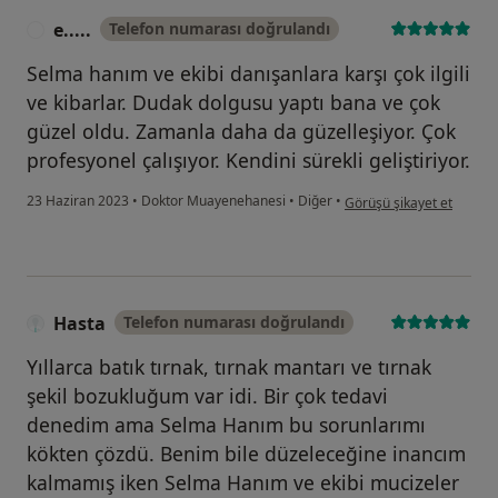
e.....
Telefon numarası doğrulandı
E
Selma hanım ve ekibi danışanlara karşı çok ilgili
ve kibarlar. Dudak dolgusu yaptı bana ve çok
güzel oldu. Zamanla daha da güzelleşiyor. Çok
profesyonel çalışıyor. Kendini sürekli geliştiriyor.
kullanıcının görüşüne göre
23 Haziran 2023
•
Doktor Muayenehanesi
•
Diğer
•
Görüşü şikayet et
Hasta
Telefon numarası doğrulandı
Yıllarca batık tırnak, tırnak mantarı ve tırnak
şekil bozukluğum var idi. Bir çok tedavi
denedim ama Selma Hanım bu sorunlarımı
kökten çözdü. Benim bile düzeleceğine inancım
kalmamış iken Selma Hanım ve ekibi mucizeler