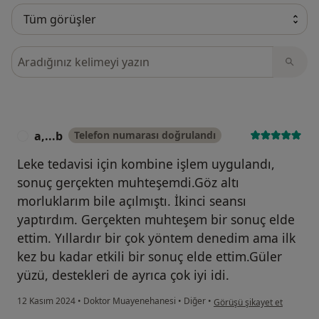
Görüşler içerisinde ara
a,...b
Telefon numarası doğrulandı
A
Leke tedavisi için kombine işlem uygulandı,
sonuç gerçekten muhteşemdi.Göz altı
morluklarım bile açılmıştı. İkinci seansı
yaptırdım. Gerçekten muhteşem bir sonuç elde
ettim. Yıllardır bir çok yöntem denedim ama ilk
kez bu kadar etkili bir sonuç elde ettim.Güler
yüzü, destekleri de ayrıca çok iyi idi.
kullanıcının görüşüne göre 
12 Kasım 2024
•
Doktor Muayenehanesi
•
Diğer
•
Görüşü şikayet et