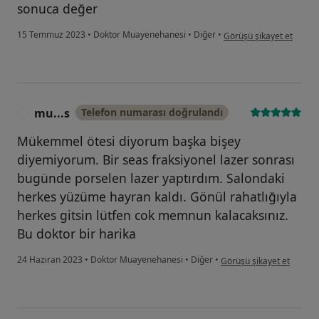
sonuca değer
kullanıcının görüşüne gör
15 Temmuz 2023
•
Doktor Muayenehanesi
•
Diğer
•
Görüşü şikayet et
mu...s
Telefon numarası doğrulandı
M
Mükemmel ötesi diyorum başka bişey
diyemiyorum. Bir seas fraksiyonel lazer sonrası
bugünde porselen lazer yaptırdım. Salondaki
herkes yüzüme hayran kaldı. Gönül rahatlığıyla
herkes gitsin lütfen cok memnun kalacaksınız.
Bu doktor bir harika
kullanıcının görüşüne gör
24 Haziran 2023
•
Doktor Muayenehanesi
•
Diğer
•
Görüşü şikayet et