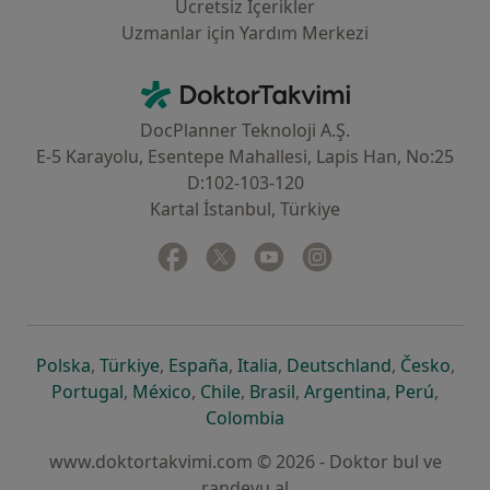
Ücretsiz İçerikler
Uzmanlar için Yardım Merkezi
İletişim
DoktorTakvimi - Ana Sayfa
DocPlanner Teknoloji A.Ş.
E-5 Karayolu, Esentepe Mahallesi, Lapis Han, No:25
D:102-103-120
Kartal İstanbul, Türkiye
Facebook
yeni bir sekmede açılır
Twitter
yeni bir sekmede açılır
Youtube
yeni bir sekmede açılır
Instagram
yeni bir sekmede aç
yeni bir sekmede açılır
yeni bir sekmede açılır
yeni bir sekmede açılır
yeni bir sekmede açılır
yeni bir sek
yeni 
Polska
,
Türkiye
,
España
,
Italia
,
Deutschland
,
Česko
,
yeni bir sekmede açılır
yeni bir sekmede açılır
yeni bir sekmede açılır
yeni bir sekmede açılır
yeni bir sekm
yeni bi
Portugal
,
México
,
Chile
,
Brasil
,
Argentina
,
Perú
,
yeni bir sekmede açılır
Colombia
www.doktortakvimi.com © 2026 - Doktor bul ve
randevu al