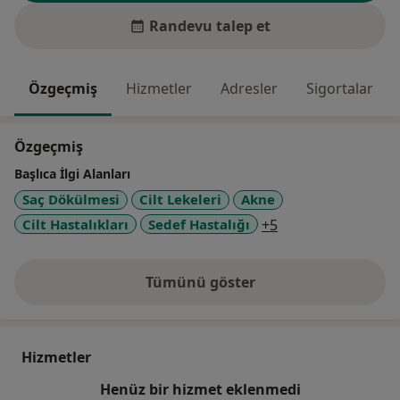
Randevu talep et
Özgeçmiş
Hizmetler
Adresler
Sigortalar
Özgeçmiş
Başlıca İlgi Alanları
Saç Dökülmesi
Cilt Lekeleri
Akne
a11y_sr_more_dis
Cilt Hastalıkları
Sedef Hastalığı
+5
Tümünü göster
deneyim hakkında
Hizmetler
Henüz bir hizmet eklenmedi