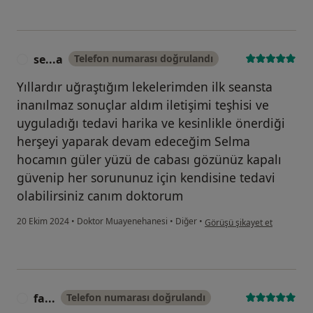
se...a
Telefon numarası doğrulandı
S
Yıllardır uğraştığım lekelerimden ilk seansta
inanılmaz sonuçlar aldım iletişimi teşhisi ve
uyguladığı tedavi harika ve kesinlikle önerdiği
herşeyi yaparak devam edeceğim Selma
hocamın güler yüzü de cabası gözünüz kapalı
güvenip her sorununuz için kendisine tedavi
olabilirsiniz canım doktorum
kullanıcının görüşüne göre s
20 Ekim 2024
•
Doktor Muayenehanesi
•
Diğer
•
Görüşü şikayet et
fa...
Telefon numarası doğrulandı
F