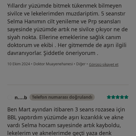
Yıllardır yüzümde bitmek tükenmek bilmeyen
sivilce ve lekelerimden muzdariptim. 5 seanstır
Selma Hanımın cilt yenileme ve Prp seansları
sayesinde yüzümde artık ne sivilce çıkıyor ne de
siyah nokta. Ellerine emeklerine sağlık canım
doktorum ve ekibi . Her gitmemde de aşırı ilgili
davranıyorlar. Şiddetle öneriyorum .
kullanıcının görüşüne göre fa
10 Ekim 2024
•
Doktor Muayenehanesi
•
Diğer
•
Görüşü şikayet et
n....b
Telefon numarası doğrulandı
N
Ben Mart ayından itibaren 3 seans rozasea için
BBL yaptırdım yüzümde aşırı kızarıklık ve akne
vardı Selma hocam sayesinde artık kayboldu,
lekelerim ve aknelerimde geçti yaza denk