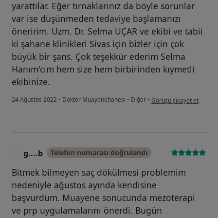
yarattılar. Eğer tırnaklarınız da böyle sorunlar
var ise düşünmeden tedaviye başlamanızı
öneririm. Uzm. Dr. Selma UÇAR ve ekibi ve tabii
ki şahane klinikleri Sivas için bizler için çok
büyük bir şans. Çok teşekkür ederim Selma
Hanım'cım hem size hem birbirinden kıymetli
ekibinize.
kullanıcının görüşüne gö
24 Ağustos 2022
•
Doktor Muayenehanesi
•
Diğer
•
Görüşü şikayet et
g....b
Telefon numarası doğrulandı
G
Bitmek bilmeyen saç dökülmesi problemim
nedeniyle ağustos ayında kendisine
başvurdum. Muayene sonucunda mezoterapi
ve prp uygulamalarını önerdi. Bugün