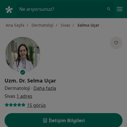
An
Ne arıyorsunuz?
Ana Sayfa
Dermatoloji
Sivas
Selma Uçar
Uzm. Dr.
Selma Uçar
uzmanliklar hakkinda
Dermatoloji
·
Daha fazla
Sivas
1 adres
15 görüş
İletişim Bilgileri