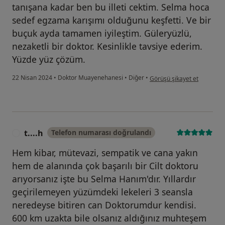
tanışana kadar ben bu illeti cektim. Selma hoca
sedef egzama karışımı olduğunu keşfetti. Ve bir
buçuk ayda tamamen iyileştim. Güleryüzlü,
nezaketli bir doktor. Kesinlikle tavsiye ederim.
Yüzde yüz çözüm.
kullanıcının görüşüne göre ş
22 Nisan 2024
•
Doktor Muayenehanesi
•
Diğer
•
Görüşü şikayet et
t....h
Telefon numarası doğrulandı
T
Hem kibar, mütevazi, sempatik ve cana yakın
hem de alanında çok başarılı bir Cilt doktoru
arıyorsanız işte bu Selma Hanım'dır. Yıllardır
geçirilemeyen yüzümdeki lekeleri 3 seansla
neredeyse bitiren can Doktorumdur kendisi.
600 km uzakta bile olsanız aldığınız muhteşem