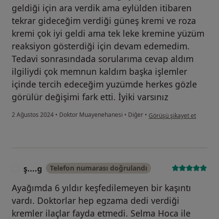
geldiği için ara verdik ama eylülden itibaren
tekrar gideceğim verdiği güneş kremi ve roza
kremi çok iyi geldi ama tek leke kremine yüzüm
reaksiyon gösterdiği için devam edemedim.
Tedavi sonrasındada sorularıma cevap aldım
ilgiliydi çok memnun kaldım başka işlemler
içinde tercih edeceğim yuzümde herkes gözle
görülür değişimi fark etti. İyiki varsınız
kullanıcının görüşüne göre 
2 Ağustos 2024
•
Doktor Muayenehanesi
•
Diğer
•
Görüşü şikayet et
ş....g
Telefon numarası doğrulandı
Ş
Ayağımda 6 yıldır keşfedilemeyen bir kaşıntı
vardı. Doktorlar hep egzama dedi verdiği
kremler ilaçlar fayda etmedi. Selma Hoca ile