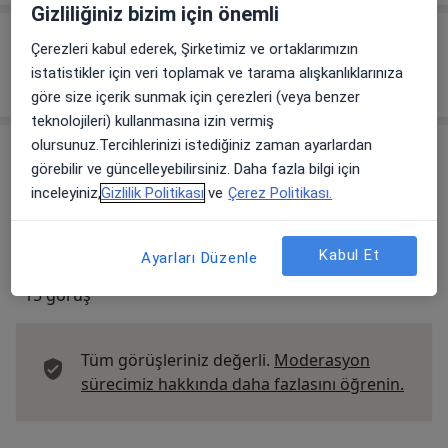
Gizliliğiniz bizim için önemli
Sigortalar
Çerezleri kabul ederek, Şirketimiz ve ortaklarımızın
Sağlık sigortası anlaşma bilgisi bulunmamaktadır.
istatistikler için veri toplamak ve tarama alışkanlıklarınıza
göre size içerik sunmak için çerezleri (veya benzer
teknolojileri) kullanmasına izin vermiş
olursunuz.Tercihlerinizi istediğiniz zaman ayarlardan
Görüşler
görebilir ve güncelleyebilirsiniz. Daha fazla bilgi için
inceleyiniz,
Gizlilik Politikası
ve
Çerez Politikası.
Görüş ekle
Kabul Et
Ayarları Düzenle
15 görüş
Tüm görüşleriniz değerli.
Moderasyon
Görüş
sürecimiz hakkında daha fazlasını öğrenin.