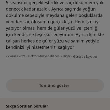
5.seansımı gerçekleştirdik ve saç dökülmem yok
denecek kadar azaldı. Ayrıca saçımda yoğun
dökülme sebebiyle meydana gelen boşluklarda
yeniden saç oluşumu gerçekleşti. Hem işini iyi
yapıyor olması hem de güler yüzü ve içtenliği
için kendisine teşekkür ediyorum. Ayrıca klinikte
çalışan herkes de güler yüzü ve samimiyetiyle
kendinizi iyi hissetmenizi sağlıyor.
kullanıcının görüşüne göre g
27 Aralık 2021
•
Doktor Muayenehanesi
•
Diğer
•
Görüşü şikayet et
Tümünü göster
yukarıdaki görüşler
Sıkça Sorulan Sorular