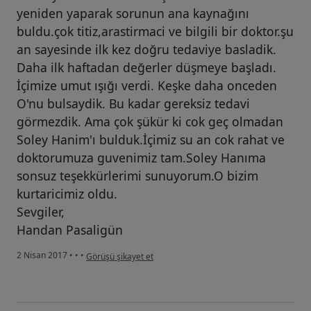
yeniden yaparak sorunun ana kaynağını
buldu.çok titiz,arastirmaci ve bilgili bir doktor.şu
an sayesinde ilk kez doğru tedaviye basladik.
Daha ilk haftadan değerler düşmeye başladı.
İçimize umut ışığı verdi. Keşke daha onceden
O'nu bulsaydik. Bu kadar gereksiz tedavi
görmezdik. Ama çok şükür ki cok geç olmadan
Soley Hanim'ı bulduk.İçimiz su an cok rahat ve
doktorumuza guvenimiz tam.Soley Hanıma
sonsuz teşekkürlerimi sunuyorum.O bizim
kurtaricimiz oldu.
Sevgiler,
Handan Pasaligün
kullanıcının görüşüne göre he...i
2 Nisan 2017
•
•
•
Görüşü şikayet et