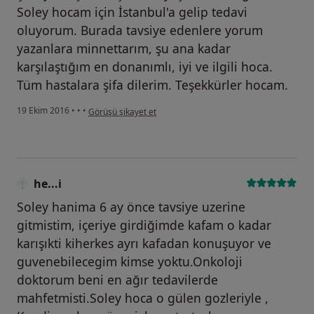
Soley hocam için İstanbul'a gelip tedavi
oluyorum. Burada tavsiye edenlere yorum
yazanlara minnettarım, şu ana kadar
karşılaştığım en donanımlı, iyi ve ilgili hoca.
Tüm hastalara şifa dilerim. Teşekkürler hocam.
kullanıcının görüşüne göre he...i
19 Ekim 2016
•
•
•
Görüşü şikayet et
he...i
Soley hanima 6 ay önce tavsiye uzerine
gitmistim, içeriye girdiğimde kafam o kadar
karışıkti kiherkes ayrı kafadan konuşuyor ve
guvenebilecegim kimse yoktu.Onkoloji
doktorum beni en ağır tedavilerde
mahfetmisti.Soley hoca o gülen gozleriyle ,