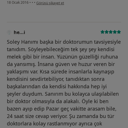
kullanıcının görüşüne göre he...i
18 Ocak 2016
•
•
•
Görüşü şikayet et
he...i
Soley Hanımı başka bir doktorumun tavsiyesiyle
tanıdım. Söyleyebileceğim tek şey şey kendisi
melek gibi bir insan. Yüzünün güzelliği ruhuna
da yansımış. İnsana güven ve huzur veren bir
yaklaşımı var. Kısa sürede insanlarla kaynaşıp
kendisini sevdirtebiliyor, tanıdıktan sonra
başkalarından da kendisi hakkında hep iyi
şeyler duydum. Sanırım bu kolayca ulaşılabilen
bir doktor olmasıyla da alakalı. Öyle ki ben
bazen ayıp edip Pazar geç vakitte arasam bile,
24 saat size cevap veriyor. Şu zamanda bu tür
doktorlara kolay rastlanmıyor ayrıca çok