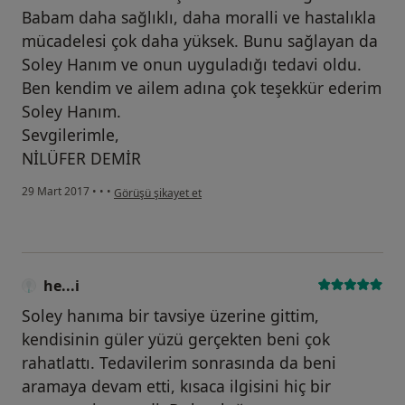
Babam daha sağlıklı, daha moralli ve hastalıkla
mücadelesi çok daha yüksek. Bunu sağlayan da
Soley Hanım ve onun uyguladığı tedavi oldu.
Ben kendim ve ailem adına çok teşekkür ederim
Soley Hanım.
Sevgilerimle,
NİLÜFER DEMİR
kullanıcının görüşüne göre he...i
29 Mart 2017
•
•
•
Görüşü şikayet et
he...i
Soley hanıma bir tavsiye üzerine gittim,
kendisinin güler yüzü gerçekten beni çok
rahatlattı. Tedavilerim sonrasında da beni
aramaya devam etti, kısaca ilgisini hiç bir