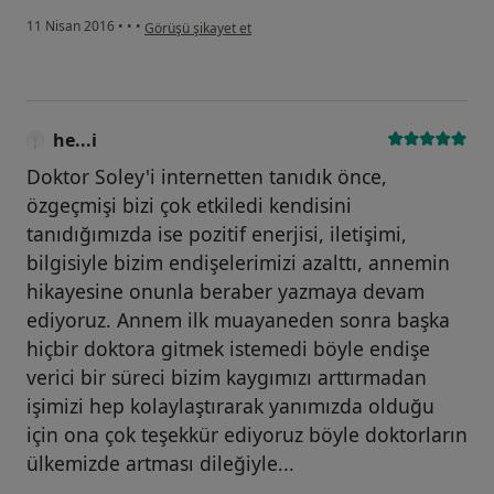
kullanıcının görüşüne göre he...i
11 Nisan 2016
•
•
•
Görüşü şikayet et
he...i
Doktor Soley'i internetten tanıdık önce,
özgeçmişi bizi çok etkiledi kendisini
tanıdığımızda ise pozitif enerjisi, iletişimi,
bilgisiyle bizim endişelerimizi azalttı, annemin
hikayesine onunla beraber yazmaya devam
ediyoruz. Annem ilk muayaneden sonra başka
hiçbir doktora gitmek istemedi böyle endişe
verici bir süreci bizim kaygımızı arttırmadan
işimizi hep kolaylaştırarak yanımızda olduğu
için ona çok teşekkür ediyoruz böyle doktorların
ülkemizde artması dileğiyle...