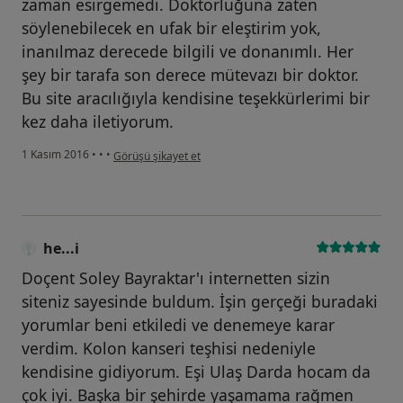
zaman esirgemedi. Doktorluğuna zaten
söylenebilecek en ufak bir eleştirim yok,
inanılmaz derecede bilgili ve donanımlı. Her
şey bir tarafa son derece mütevazı bir doktor.
Bu site aracılığıyla kendisine teşekkürlerimi bir
kez daha iletiyorum.
kullanıcının görüşüne göre he...i
1 Kasım 2016
•
•
•
Görüşü şikayet et
he...i
Doçent Soley Bayraktar'ı internetten sizin
siteniz sayesinde buldum. İşin gerçeği buradaki
yorumlar beni etkiledi ve denemeye karar
verdim. Kolon kanseri teşhisi nedeniyle
kendisine gidiyorum. Eşi Ulaş Darda hocam da
çok iyi. Başka bir şehirde yaşamama rağmen