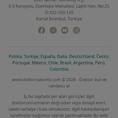
E-5 Karayolu, Esentepe Mahallesi, Lapis Han, No:25
D:102-103-120
Kartal İstanbul, Türkiye
Facebook
yeni bir sekmede açılır
Twitter
yeni bir sekmede açılır
Youtube
yeni bir sekmede açılır
Instagram
yeni bir sekmede aç
yeni bir sekmede açılır
yeni bir sekmede açılır
yeni bir sekmede açılır
yeni bir sekmede açılır
yeni bir sek
yeni 
Polska
,
Türkiye
,
España
,
Italia
,
Deutschland
,
Česko
,
yeni bir sekmede açılır
yeni bir sekmede açılır
yeni bir sekmede açılır
yeni bir sekmede açılır
yeni bir sekm
yeni bi
Portugal
,
México
,
Chile
,
Brasil
,
Argentina
,
Perú
,
yeni bir sekmede açılır
Colombia
www.doktortakvimi.com © 2026 - Doktor bul ve
randevu al
İş bu sayfada yer alan görüşler, ilgili
doktorun/uzmanın doğrudan veya dolaylı emri,
talebi ve/veya ricası olmaksızın, ilgili hasta/danışan
tarafından bağımsız olarak yazılmaktadır. Bu web