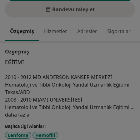
Randevu talep et
Özgeçmiş
Hizmetler
Adresler
Sigortalar
Özgeçmiş
EĞİTİMİ
2010 - 2012 MD ANDERSON KANSER MERKEZİ
Hematoloji ve Tıbbi Onkoloji Yandal Uzmanlık Eğitimi
Texas/ABD
2008 - 2010 MIAMI ÜNİVERSİTESİ
Hematoloji ve Tıbbi Onkoloji Yandal Uzmanlık Eğitimi
Hakkımda
Florida/ABD
daha fazla
2005 - 2008 MOUNT SİNAİ HASTANESİ
Başlıca İlgi Alanları
İç Hastalıkları Uzmanlık Eğitimi
Lenfoma
Hemofili
New York/ABD