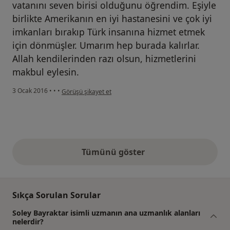
vatanını seven birisi olduğunu öğrendim. Eşiyle
birlikte Amerikanın en iyi hastanesini ve çok iyi
imkanları bırakıp Türk insanına hizmet etmek
için dönmüşler. Umarım hep burada kalırlar.
Allah kendilerinden razı olsun, hizmetlerini
makbul eylesin.
kullanıcının görüşüne göre he...i
3 Ocak 2016
•
•
•
Görüşü şikayet et
Tümünü göster
yukarıdaki görüşler
Sıkça Sorulan Sorular
Soley Bayraktar isimli uzmanın ana uzmanlık alanları
nelerdir?