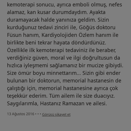
kemoterapi sonucu, ayrıca emboli olmuş, nefes
alamaz, kan kusar durumdaydım. Ayakta
duramayacak halde yanınıza geldim. Sizin
kurduğunuz tedavi zinciri ile, Göğüs doktoru
Füsun hanım, Kardiyolojiden Özlem hanım ile
birlikte beni tekrar hayata döndürdünüz.
Özellikle ilk kemoterapi tedaviniz ile beraber,
verdiğiniz güven, moral ve ilgi doğrultusun da
hızlıca iyleşmemi sağlamanız bir mucize gibiydi.
Size ömür boyu minnettarım... Sizin gibi ender
bulunan bir doktorun, memorial hastanesin de
çalıştığı için, memorial hastanesine ayrıca çok
teşekkür ederim. Tüm ailem ile size duacıyız.
Saygılarımla, Hastanız Ramazan ve ailesi.
kullanıcının görüşüne göre he...i
13 Ağustos 2016
•
•
•
Görüşü şikayet et