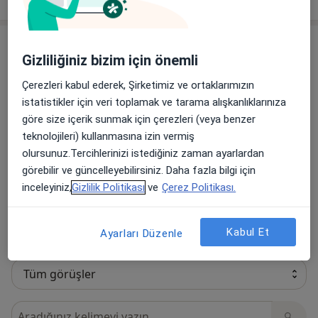
Görüşler
Gizliliğiniz bizim için önemli
Görüş ekle
Çerezleri kabul ederek, Şirketimiz ve ortaklarımızın
istatistikler için veri toplamak ve tarama alışkanlıklarınıza
göre size içerik sunmak için çerezleri (veya benzer
teknolojileri) kullanmasına izin vermiş
17 görüş
olursunuz.Tercihlerinizi istediğiniz zaman ayarlardan
görebilir ve güncelleyebilirsiniz. Daha fazla bilgi için
inceleyiniz,
Gizlilik Politikası
ve
Çerez Politikası.
Tüm görüşleriniz değerli.
Moderasyon
Görüş
sürecimiz hakkında daha fazlasını öğrenin.
Kabul Et
Ayarları Düzenle
Görüşler içerisinde ara