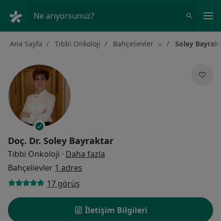
An
Ne arıyorsunuz?
Ana Sayfa
Tıbbi Onkoloji
Bahçelievler
Soley Bayrak
Şehir değiştir
Doç. Dr.
Soley Bayraktar
uzmanliklar hakkinda
Tıbbi Onkoloji
·
Daha fazla
Bahçelievler
1 adres
17 görüş
İletişim Bilgileri