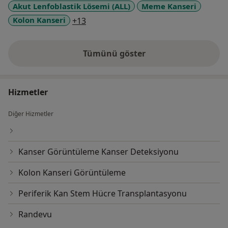
Akut Lenfoblastik Lösemi (ALL)
Meme Kanseri
1997 - 2003 HACETTEPE ÜNİVERSİTESİ
Tıp Doktoru Eğitimi (İngilizce)
a11y_sr_more_diseases
Kolon Kanseri
+13
Ankara/Türkiye
Tümünü göster
deneyim hakkında
Hizmetler
Diğer Hizmetler
Kanser Görüntüleme Kanser Deteksiyonu
Kolon Kanseri Görüntüleme
Periferik Kan Stem Hücre Transplantasyonu
Randevu