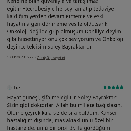
Kendine olan güveniyle ve tartışılmaz
egitim+tecrübesiyle herseyi anlatıp tedaviye
kaldığım yerden devam etmeme ve eski
hayatıma geri dönmeme vesile oldu.sanki
Onkoloji değilde grip olmuşum Dahiliye deyim
gibi hissettiriyor onu çok seviyorum ve Onkoloji
deyince tek isim Soley Bayraktar dır
kullanıcının görüşüne göre he...i
13 Ekim 2016
•
•
•
Görüşü şikayet et
he...i
Hayat güneşi, şifa meleği Dr. Soley Bayraktar;
Sizin gibi doktorları Allah bu millete bağışlasın.
Ölüme çeyrek kala siz de şifa buldum. Kanser
hastalığım dışında, maslaktaki ünlü özel bir
hastane de, ünlü bir prof dr. ile gördüğüm