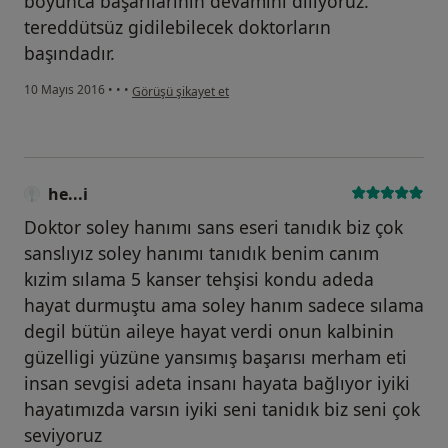
boyunca başarılarının devamını diliyoruz.
tereddütsüz gidilebilecek doktorların
başındadır.
kullanıcının görüşüne göre he...i
10 Mayıs 2016
•
•
•
Görüşü şikayet et
he...i
Doktor soley hanımı sans eseri tanıdık biz çok
sanslıyız soley hanımı tanıdık benim canım
kızim sılama 5 kanser tehşisi kondu adeda
hayat durmuştu ama soley hanım sadece sılama
degil bütün aileye hayat verdi onun kalbinin
güzelligi yüzüne yansımış başarısı merham eti
insan sevgisi adeta insanı hayata bağlıyor iyiki
hayatımızda varsın iyiki seni tanidık biz seni çok
seviyoruz