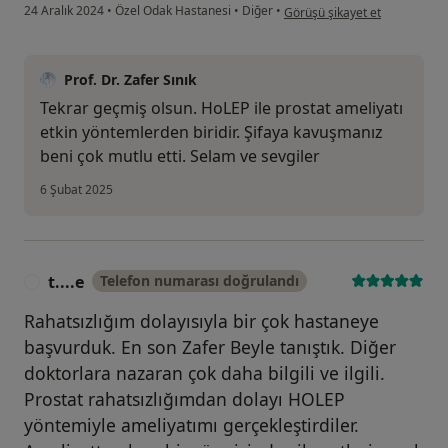
kullanıcının görüşüne göre ib..
24 Aralık 2024
•
Özel Odak Hastanesi
•
Diğer
•
Görüşü şikayet et
Prof. Dr. Zafer Sınık
Tekrar geçmiş olsun. HoLEP ile prostat ameliyatı
etkin yöntemlerden biridir. Şifaya kavuşmanız
beni çok mutlu etti. Selam ve sevgiler
6 Şubat 2025
t....e
Telefon numarası doğrulandı
T
Rahatsızlığım dolayısıyla bir çok hastaneye
başvurduk. En son Zafer Beyle tanıştık. Diğer
doktorlara nazaran çok daha bilgili ve ilgili.
Prostat rahatsızlığımdan dolayı HOLEP
yöntemiyle ameliyatımı gerçekleştirdiler.