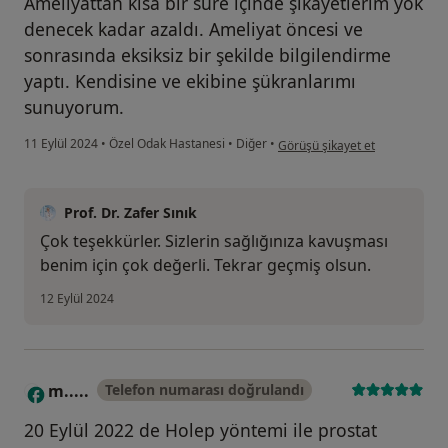
Ameliyattan kısa bir süre içinde şikayetlerim yok
denecek kadar azaldı. Ameliyat öncesi ve
sonrasında eksiksiz bir şekilde bilgilendirme
yaptı. Kendisine ve ekibine şükranlarımı
sunuyorum.
kullanıcının görüşüne göre t....
11 Eylül 2024
•
Özel Odak Hastanesi
•
Diğer
•
Görüşü şikayet et
Prof. Dr. Zafer Sınık
Çok teşekkürler. Sizlerin sağlığınıza kavuşması
benim için çok değerli. Tekrar geçmiş olsun.
12 Eylül 2024
m.....
Telefon numarası doğrulandı
M
20 Eylül 2022 de Holep yöntemi ile prostat