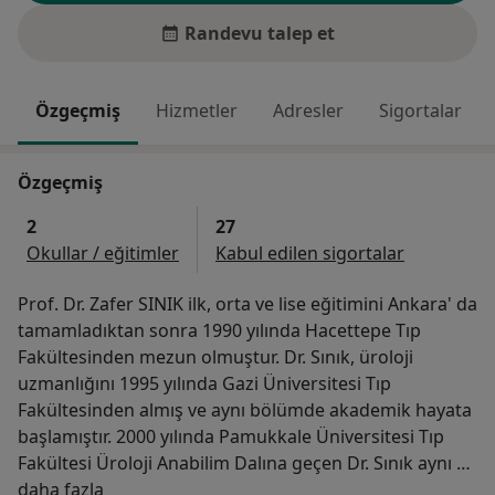
Randevu talep et
Özgeçmiş
Hizmetler
Adresler
Sigortalar
Özgeçmiş
2
27
Okullar / eğitimler
Kabul edilen sigortalar
Prof. Dr. Zafer SINIK ilk, orta ve lise eğitimini Ankara' da
tamamladıktan sonra 1990 yılında Hacettepe Tıp
Fakültesinden mezun olmuştur. Dr. Sınık, üroloji
uzmanlığını 1995 yılında Gazi Üniversitesi Tıp
Fakültesinden almış ve aynı bölümde akademik hayata
başlamıştır. 2000 yılında Pamukkale Üniversitesi Tıp
Fakültesi Üroloji Anabilim Dalına geçen Dr. Sınık aynı yıl
Hakkımda
Doçent, 2007 yılında Profesör ünvanı almıştır. 2015
daha fazla