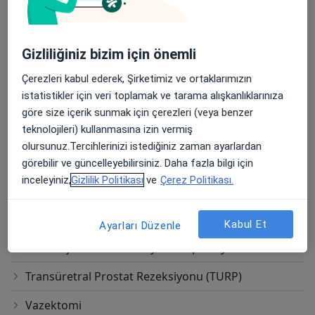
Pyeloplasti
Radikal Sistektomi
Gizliliğiniz bizim için önemli
Randevu
Çerezleri kabul ederek, Şirketimiz ve ortaklarımızın
istatistikler için veri toplamak ve tarama alışkanlıklarınıza
Sistektomi
göre size içerik sunmak için çerezleri (veya benzer
teknolojileri) kullanmasına izin vermiş
Sistoskopi
olursunuz.Tercihlerinizi istediğiniz zaman ayarlardan
Sistoskopi Ve Üreteroskopi
görebilir ve güncelleyebilirsiniz. Daha fazla bilgi için
inceleyiniz,
Gizlilik Politikası
ve
Çerez Politikası.
Sistoüretroskopi
Sünnet
Kabul Et
Ayarları Düzenle
Transvajinal Mesane Boynu Süspansiyonu
Transüretral Prostat Rezeksiyonu (TURP)
Vazektomi