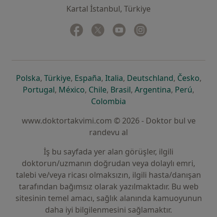
Kartal İstanbul, Türkiye
Facebook
yeni bir sekmede açılır
Twitter
yeni bir sekmede açılır
Youtube
yeni bir sekmede açılır
Instagram
yeni bir sekmede aç
yeni bir sekmede açılır
yeni bir sekmede açılır
yeni bir sekmede açılır
yeni bir sekmede açılır
yeni bir sek
yeni 
Polska
,
Türkiye
,
España
,
Italia
,
Deutschland
,
Česko
,
yeni bir sekmede açılır
yeni bir sekmede açılır
yeni bir sekmede açılır
yeni bir sekmede açılır
yeni bir sekm
yeni bi
Portugal
,
México
,
Chile
,
Brasil
,
Argentina
,
Perú
,
yeni bir sekmede açılır
Colombia
www.doktortakvimi.com © 2026 - Doktor bul ve
randevu al
İş bu sayfada yer alan görüşler, ilgili
doktorun/uzmanın doğrudan veya dolaylı emri,
talebi ve/veya ricası olmaksızın, ilgili hasta/danışan
tarafından bağımsız olarak yazılmaktadır. Bu web
sitesinin temel amacı, sağlık alanında kamuoyunun
daha iyi bilgilenmesini sağlamaktır.