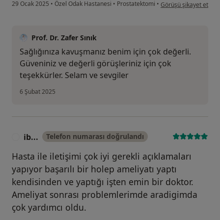
kullanıcının görüşüne 
29 Ocak 2025
•
Özel Odak Hastanesi
•
Prostatektomi
•
Görüşü şikayet et
Prof. Dr. Zafer Sınık
Sağlığınıza kavuşmanız benim için çok değerli.
Güveniniz ve değerli görüşleriniz için çok
teşekkürler. Selam ve sevgiler
6 Şubat 2025
ib...
Telefon numarası doğrulandı
I
Hasta ile iletişimi çok iyi gerekli açıklamaları
yapıyor başarılı bir holep ameliyatı yaptı
kendisinden ve yaptığı işten emin bir doktor.
Ameliyat sonrası problemlerimde aradigimda
çok yardımcı oldu.