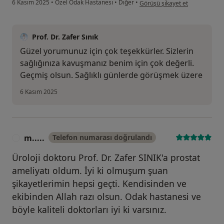
kullanıcının görüşüne göre k....
6 Kasım 2025
•
Özel Odak Hastanesi
•
Diğer
•
Görüşü şikayet et
Prof. Dr. Zafer Sınık
Güzel yorumunuz için çok teşekkürler. Sizlerin
sağlığınıza kavuşmanız benim için çok değerli.
Geçmiş olsun. Sağlıklı günlerde görüşmek üzere
6 Kasım 2025
m.....
Telefon numarası doğrulandı
M
Üroloji doktoru Prof. Dr. Zafer SINIK'a prostat
ameliyatı oldum. İyi ki olmuşum şuan
şikayetlerimin hepsi geçti. Kendisinden ve
ekibinden Allah razı olsun. Odak hastanesi ve
böyle kaliteli doktorları iyi ki varsınız.