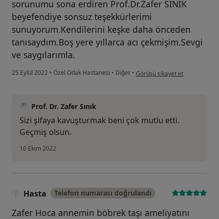
sorunumu sona erdiren Prof.Dr.Zafer SINIK
beyefendiye sonsuz teşekkürlerimi
sunuyorum.Kendilerini keşke daha önceden
tanısaydım.Boş yere yıllarca acı çekmişim.Sevgi
ve saygılarımla.
kullanıcının görüşüne göre m....
25 Eylül 2022
•
Özel Odak Hastanesi
•
Diğer
•
Görüşü şikayet et
Prof. Dr. Zafer Sınık
Sizi şifaya kavuşturmak beni çok mutlu etti.
Geçmiş olsun.
10 Ekim 2022
Hasta
Telefon numarası doğrulandı
Zafer Hoca annemin böbrek taşı ameliyatını