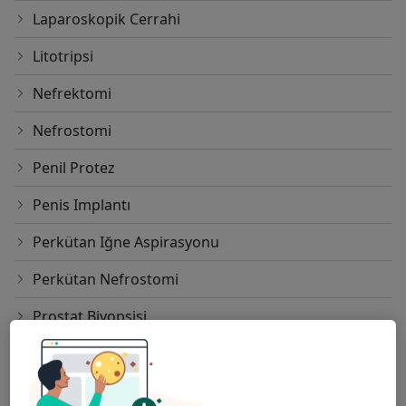
Laparoskopik Cerrahi
Litotripsi
Nefrektomi
Nefrostomi
Penil Protez
Penis Implantı
Perkütan Iğne Aspirasyonu
Perkütan Nefrostomi
Prostat Biyopsisi
Prostat Spesifik Antijen (Psa) Testi
Prostatektomi