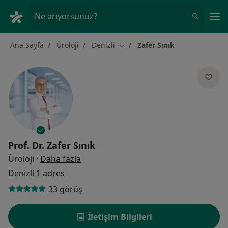
An
Ne arıyorsunuz?
Ana Sayfa
Üroloji
Denizli
Zafer Sınık
Şehir değiştir
Prof. Dr.
Zafer Sınık
uzmanliklar hakkinda
Üroloji
·
Daha fazla
Denizli
1 adres
33 görüş
İletişim Bilgileri