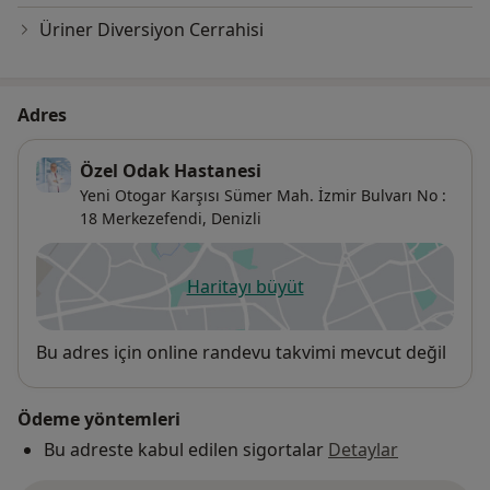
Üriner Diversiyon Cerrahisi
Adres
Özel Odak Hastanesi
Yeni Otogar Karşısı Sümer Mah. İzmir Bulvarı No :
18 Merkezefendi,
Denizli
Haritayı büyüt
yeni bir sekmede açılır
Uygunluk
Bu adres için online randevu takvimi mevcut değil
Ödeme yöntemleri
Bu adreste kabul edilen sigortalar
Detaylar