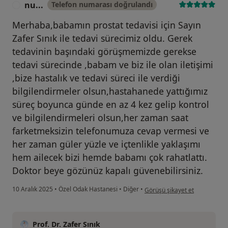
nu...
Telefon numarası doğrulandı
N
Merhaba,babamın prostat tedavisi için Sayın
Zafer Sınık ile tedavi sürecimiz oldu. Gerek
tedavinin başındaki görüşmemizde gerekse
tedavi sürecinde ,babam ve biz ile olan iletişimi
,bize hastalık ve tedavi süreci ile verdiği
bilgilendirmeler olsun,hastahanede yattığımız
süreç boyunca günde en az 4 kez gelip kontrol
ve bilgilendirmeleri olsun,her zaman saat
farketmeksizin telefonumuza cevap vermesi ve
her zaman güler yüzle ve içtenlikle yaklaşımı
hem ailecek bizi hemde babamı çok rahatlattı.
Doktor beye gözünüz kapalı güvenebilirsiniz.
kullanıcının görüşüne göre nu.
10 Aralık 2025
•
Özel Odak Hastanesi
•
Diğer
•
Görüşü şikayet et
Prof. Dr. Zafer Sınık