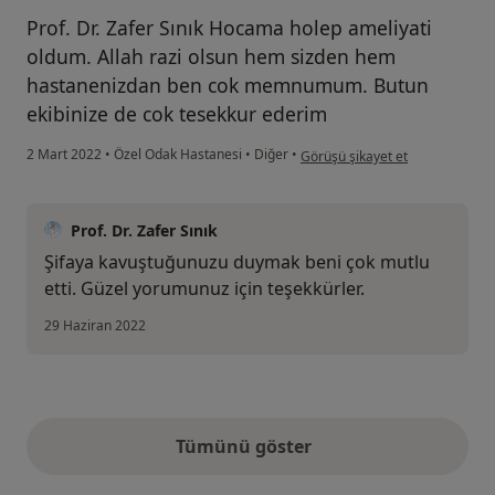
Prof. Dr. Zafer Sınık Hocama holep ameliyati
oldum. Allah razi olsun hem sizden hem
hastanenizdan ben cok memnumum. Butun
ekibinize de cok tesekkur ederim
kullanıcının görüşüne göre mu..
2 Mart 2022
•
Özel Odak Hastanesi
•
Diğer
•
Görüşü şikayet et
Prof. Dr. Zafer Sınık
Şifaya kavuştuğunuzu duymak beni çok mutlu
etti. Güzel yorumunuz için teşekkürler.
29 Haziran 2022
Tümünü göster
yukarıdaki görüşler