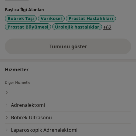
yılında Özel Denizli Odak Hastanesinde başhekim ve
Başlıca İlgi Alanları
ürolog olarak göreve başlamıştır.
Böbrek Taşı
Varikosel
Prostat Hastalıkları
a11y_sr_m
Prostat Büyümesi
Ürolojik hastalıklar
+62
Tümünü göster
deneyim hakkında
Hizmetler
Diğer Hizmetler
Adrenalektomi
Böbrek Ultrasonu
Laparoskopik Adrenalektomi