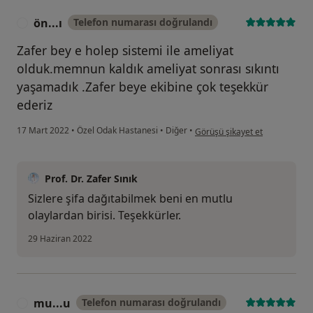
ön...ı
Telefon numarası doğrulandı
Ö
Zafer bey e holep sistemi ile ameliyat
olduk.memnun kaldık ameliyat sonrası sıkıntı
yaşamadık .Zafer beye ekibine çok teşekkür
ederiz
kullanıcının görüşüne göre ön..
17 Mart 2022
•
Özel Odak Hastanesi
•
Diğer
•
Görüşü şikayet et
Prof. Dr. Zafer Sınık
Sizlere şifa dağıtabilmek beni en mutlu
olaylardan birisi. Teşekkürler.
29 Haziran 2022
mu...u
Telefon numarası doğrulandı
M