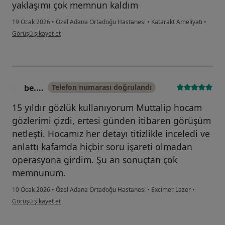
yaklaşımı çok memnun kaldım
19 Ocak 2026
•
Özel Adana Ortadoğu Hastanesi
•
Katarakt Ameliyatı
•
kullanıcının görüşüne göre s....k
Görüşü şikayet et
be....
Telefon numarası doğrulandı
B
15 yıldır gözlük kullanıyorum Muttalip hocam
gözlerimi çizdi, ertesi günden itibaren görüşüm
netleşti. Hocamız her detayı titizlikle inceledi ve
anlattı kafamda hiçbir soru işareti olmadan
operasyona girdim. Şu an sonuçtan çok
memnunum.
10 Ocak 2026
•
Özel Adana Ortadoğu Hastanesi
•
Excimer Lazer
•
kullanıcının görüşüne göre be....
Görüşü şikayet et