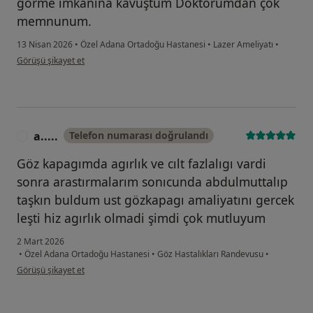
görme imkanına kavuştum Doktorumdan çok
memnunum.
13 Nisan 2026
•
Özel Adana Ortadoğu Hastanesi
•
Lazer Ameliyatı
•
kullanıcının görüşüne göre me...t
Görüşü şikayet et
a.....
Telefon numarası doğrulandı
A
Göz kapagımda agırlık ve cılt fazlalıgı vardi
sonra arastırmalarım sonıcunda abdulmuttalıp
taşkın buldum ust gözkapagı amaliyatını gercek
leşti hiz agırlık olmadi şimdi çok mutluyum
2 Mart 2026
•
Özel Adana Ortadoğu Hastanesi
•
Göz Hastalıkları Randevusu
•
kullanıcının görüşüne göre a.....
Görüşü şikayet et