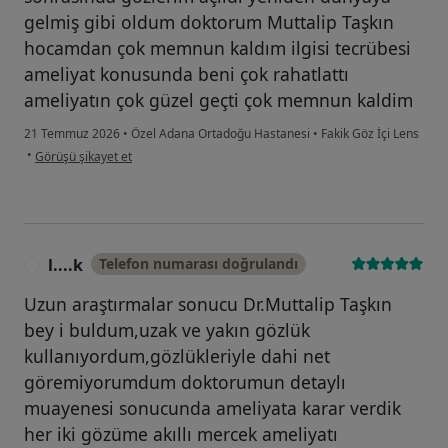
gelmiş gibi oldum doktorum Muttalip Taşkın
hocamdan çok memnun kaldım ilgisi tecrübesi
ameliyat konusunda beni çok rahatlattı
ameliyatın çok güzel geçti çok memnun kaldim
21 Temmuz 2026
•
Özel Adana Ortadoğu Hastanesi
•
Fakik Göz İçi Lens
kullanıcının görüşüne göre c....g
•
Görüşü şikayet et
l....k
Telefon numarası doğrulandı
L
Uzun araştırmalar sonucu Dr.Muttalip Taşkın
bey i buldum,uzak ve yakın gözlük
kullanıyordum,gözlükleriyle dahi net
göremiyorumdum doktorumun detaylı
muayenesi sonucunda ameliyata karar verdik
her iki gözüme akıllı mercek ameliyatı