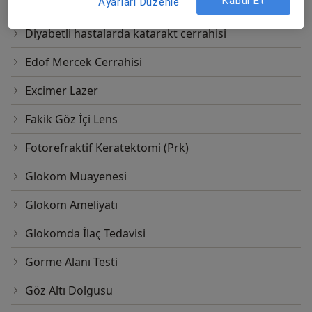
Kabul Et
Ayarları Düzenle
Diabetik retinopati
Diyabetli hastalarda katarakt cerrahisi
Edof Mercek Cerrahisi
Excimer Lazer
Fakik Göz İçi Lens
Fotorefraktif Keratektomi (Prk)
Glokom Muayenesi
Glokom Ameliyatı
Glokomda İlaç Tedavisi
Görme Alanı Testi
Göz Altı Dolgusu