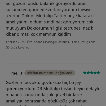
Sol gozum puslu bulanik goruyordu arac
kullanirken gormede zorlaniyordum tavsiye
uzerine Doktor Muttalip Taskin beye katarakt
ameliyatimi oldum simdi net goruyorum cok
mutluyum Doktorumun ilgisi tecrubesi nazik
kibar olmasi cok memnun kaldim
17 Nisan 2026
•
Özel Adana Ortadoğu Hastanesi
•
Fakik Göz İçi Lens
•
kullanıcının görüşüne göre m....d
Görüşü şikayet et
me...t
Telefon numarası doğrulandı
M
Gözlerim bozuktu gözlüksüz hiç birşey
göremiyordum DR.Muttalip taşkın beyin detaylı
muanesi sonucunda çok güzel bir lazer
amaliyatı sonrasında gözlüksüz çok rahat