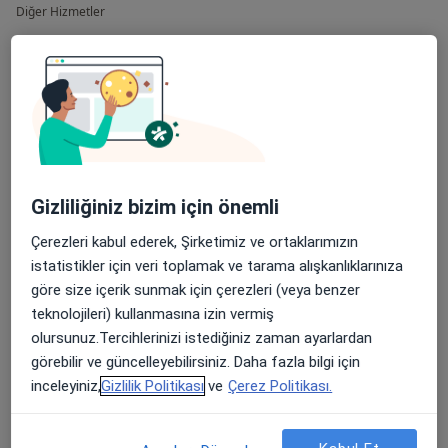
Diğer Hizmetler
3 Boyutlu Görme Terapisi
Akupunktur Tedavisi
Ameliyatsız Göz Kapağı Estetiği
Astigmatik Keratotomi
Gizliliğiniz bizim için önemli
Blefaroplasti
Çerezleri kabul ederek, Şirketimiz ve ortaklarımızın
Blefarospazmda Botoks Uygulaması
istatistikler için veri toplamak ve tarama alışkanlıklarınıza
Botoks
göre size içerik sunmak için çerezleri (veya benzer
teknolojileri) kullanmasına izin vermiş
Botulinum Toksini Enjeksiyonu
olursunuz.Tercihlerinizi istediğiniz zaman ayarlardan
görebilir ve güncelleyebilirsiniz. Daha fazla bilgi için
Brakiterapi
inceleyiniz,
Gizlilik Politikası
ve
Çerez Politikası.
Crosslinking