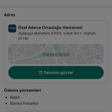
Adres
Özel Adana Ortadoğu Hastanesi
Ziyapaşa Mahallesi 67055. Sokak No:1,
Seyhan
01140
Haritayı büyüt
yeni bir sekmede açılır
Uygunluk
Takvimi göster
Ödeme yöntemleri
Nakit
Banka Havalesi