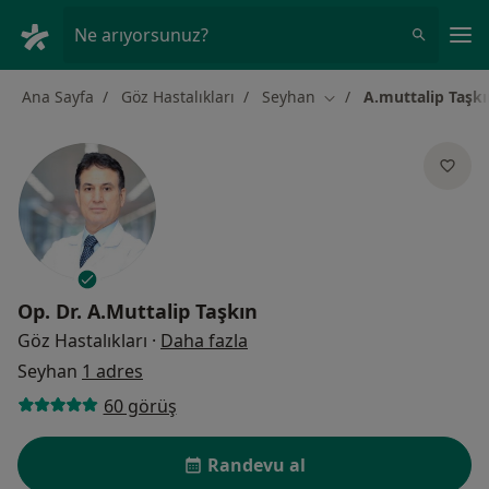
An
Ne arıyorsunuz?
Ana Sayfa
Göz Hastalıkları
Seyhan
A.muttalip Taşkı
Şehir değiştir
Op. Dr.
A.Muttalip Taşkın
uzmanliklar hakkinda
Göz Hastalıkları
·
Daha fazla
Seyhan
1 adres
60 görüş
Randevu al