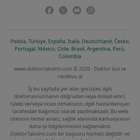
Facebook
yeni bir sekmede açılır
Twitter
yeni bir sekmede açılır
Youtube
yeni bir sekmede açılır
Instagram
yeni bir sekmede aç
yeni bir sekmede açılır
yeni bir sekmede açılır
yeni bir sekmede açılır
yeni bir sekmede açılır
yeni bir sek
yeni 
Polska
,
Türkiye
,
España
,
Italia
,
Deutschland
,
Česko
,
yeni bir sekmede açılır
yeni bir sekmede açılır
yeni bir sekmede açılır
yeni bir sekmede açılır
yeni bir sekm
yeni bi
Portugal
,
México
,
Chile
,
Brasil
,
Argentina
,
Perú
,
yeni bir sekmede açılır
Colombia
www.doktortakvimi.com © 2026 - Doktor bul ve
randevu al
İş bu sayfada yer alan görüşler, ilgili
doktorun/uzmanın doğrudan veya dolaylı emri,
talebi ve/veya ricası olmaksızın, ilgili hasta/danışan
tarafından bağımsız olarak yazılmaktadır. Bu web
sitesinin temel amacı, sağlık alanında kamuoyunun
daha iyi bilgilenmesini sağlamaktır.
DoktorTakvimi.com bir başvuru hizmeti değildir ve