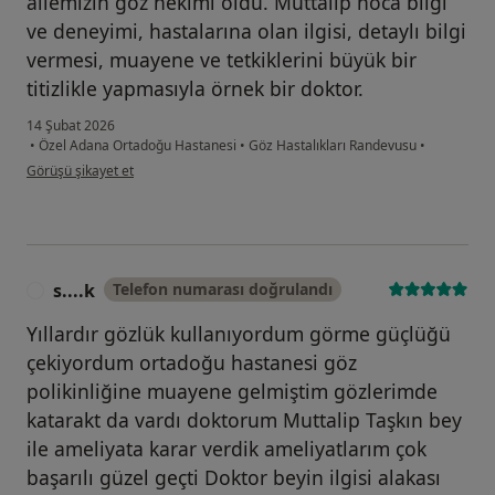
ailemizin göz hekimi oldu. Muttalip hoca bilgi
ve deneyimi, hastalarına olan ilgisi, detaylı bilgi
vermesi, muayene ve tetkiklerini büyük bir
titizlikle yapmasıyla örnek bir doktor.
14 Şubat 2026
•
Özel Adana Ortadoğu Hastanesi
•
Göz Hastalıkları Randevusu
•
kullanıcının görüşüne göre ob...k
Görüşü şikayet et
s....k
Telefon numarası doğrulandı
S
Yıllardır gözlük kullanıyordum görme güçlüğü
çekiyordum ortadoğu hastanesi göz
polikinliğine muayene gelmiştim gözlerimde
katarakt da vardı doktorum Muttalip Taşkın bey
ile ameliyata karar verdik ameliyatlarım çok
başarılı güzel geçti Doktor beyin ilgisi alakası