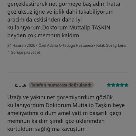
gerçekleştirerek net görmeye başladım hatta
gözlüksüz iğne ve iplik dahi takabiliyorum
aracimida eskisinden daha iyi
kullanıyorum.Doktorum Muttalip TASKIN
beyden çok memnun kaldım.
24 Haziran 2026
•
Özel Adana Ortadoğu Hastanesi
•
Fakik Göz İçi Lens
kullanıcının görüşüne göre l....k
•
Görüşü şikayet et
s....a
Telefon numarası doğrulandı
S
Uzağı ve yakını net göremiyordum gözlük
kullanıyordum Doktorum Muttalip Taşkın beye
ameliyattımı oldum ameliyattım başarılı geçti
memnun kaldım şimdi gözlüklerimden
kurtuldum sağlığıma kavuştum