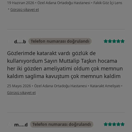
19 Haziran 2026
•
Özel Adana Ortadoğu Hastanesi
•
Fakik Göz İçi Lens
kullanıcının görüşüne göre s....a
•
Görüşü şikayet et
d....b
Telefon numarası doğrulandı
D
Gözlerimde katarakt vardı gözlük de
kullanıyordum Sayın Muttalip Taşkın hocama
her iki gözden ameliyatimi oldum çok memnun
kaldım saglima kavuştum çok memnun kaldim
25 Mayıs 2026
•
Özel Adana Ortadoğu Hastanesi
•
Katarakt Ameliyatı
•
kullanıcının görüşüne göre d....b
Görüşü şikayet et
m....d
Telefon numarası doğrulandı
M