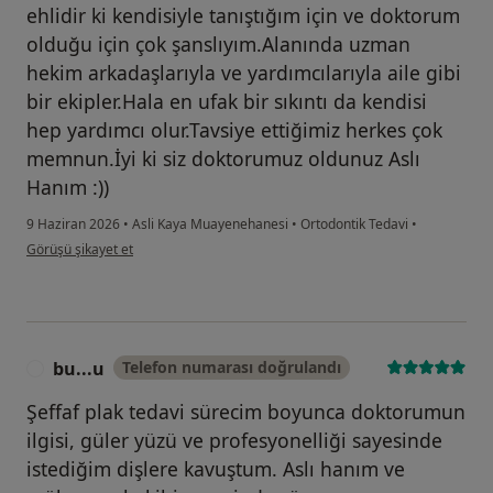
ehlidir ki kendisiyle tanıştığım için ve doktorum
olduğu için çok şanslıyım.Alanında uzman
hekim arkadaşlarıyla ve yardımcılarıyla aile gibi
bir ekipler.Hala en ufak bir sıkıntı da kendisi
hep yardımcı olur.Tavsiye ettiğimiz herkes çok
memnun.İyi ki siz doktorumuz oldunuz Aslı
Hanım :))
9 Haziran 2026
•
Asli Kaya Muayenehanesi
•
Ortodontik Tedavi
•
kullanıcının görüşüne göre fi...
Görüşü şikayet et
bu...u
Telefon numarası doğrulandı
B
Şeffaf plak tedavi sürecim boyunca doktorumun
ilgisi, güler yüzü ve profesyonelliği sayesinde
istediğim dişlere kavuştum. Aslı hanım ve