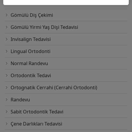
Erken Ortodontik Tedavi
Gömülü Diş Çekimi
Gömülü Yirmi Yaş Dişi Tedavisi
Invisalign Tedavisi
Lingual Ortodonti
Normal Randevu
Ortodontik Tedavi
Ortognatik Cerrahi (Cerrahi Ortodonti)
Randevu
Sabit Ortodontik Tedavi
Çene Darlıkları Tedavisi