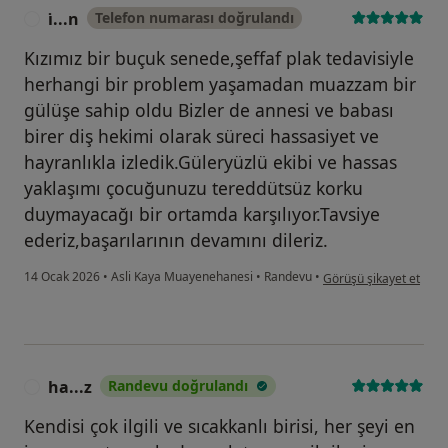
i̇...n
Telefon numarası doğrulandı
I
Kızımız bir buçuk senede,şeffaf plak tedavisiyle
herhangi bir problem yaşamadan muazzam bir
gülüşe sahip oldu Bizler de annesi ve babası
birer diş hekimi olarak süreci hassasiyet ve
hayranlıkla izledik.Güleryüzlü ekibi ve hassas
yaklaşımı çocuğunuzu tereddütsüz korku
duymayacağı bir ortamda karşılıyor.Tavsiye
ederiz,başarılarının devamını dileriz.
kullanıcının görüşüne gö
14 Ocak 2026
•
Asli Kaya Muayenehanesi
•
Randevu
•
Görüşü şikayet et
ha...z
Randevu doğrulandı
H
Kendisi çok ilgili ve sıcakkanlı birisi, her şeyi en