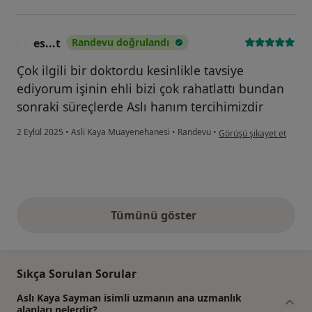
es...t
Randevu doğrulandı
E
Çok ilgili bir doktordu kesinlikle tavsiye
ediyorum işinin ehli bizi çok rahatlattı bundan
sonraki süreçlerde Aslı hanım tercihimizdir
kullanıcının görüşüne gör
2 Eylül 2025
•
Asli Kaya Muayenehanesi
•
Randevu
•
Görüşü şikayet et
Tümünü göster
yukarıdaki görüşler
Sıkça Sorulan Sorular
Aslı Kaya Sayman isimli uzmanın ana uzmanlık
alanları nelerdir?