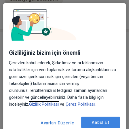
Tümünü göster
deneyim hakkında
Hizmetler
Diğer Hizmetler
Gizliliğiniz bizim için önemli
Çerezleri kabul ederek, Şirketimiz ve ortaklarımızın
istatistikler için veri toplamak ve tarama alışkanlıklarınıza
20'lik Diş Çekimi
göre size içerik sunmak için çerezleri (veya benzer
teknolojileri) kullanmasına izin vermiş
Ağız Koruyucusu
olursunuz.Tercihlerinizi istediğiniz zaman ayarlardan
Cerrahi Çene Eklemi Tedavisi
görebilir ve güncelleyebilirsiniz. Daha fazla bilgi için
inceleyiniz,
Gizlilik Politikası
ve
Çerez Politikası.
Damon Sistemi Ve Kapaklı Braketler
Diş Bakımı
Kabul Et
Ayarları Düzenle