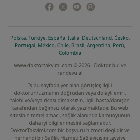
Facebook
yeni bir sekmede açılır
Twitter
yeni bir sekmede açılır
Youtube
yeni bir sekmede açılır
Instagram
yeni bir sekmede aç
yeni bir sekmede açılır
yeni bir sekmede açılır
yeni bir sekmede açılır
yeni bir sekmede açılır
yeni bir sek
yeni 
Polska
,
Türkiye
,
España
,
Italia
,
Deutschland
,
Česko
,
yeni bir sekmede açılır
yeni bir sekmede açılır
yeni bir sekmede açılır
yeni bir sekmede açılır
yeni bir sekm
yeni bi
Portugal
,
México
,
Chile
,
Brasil
,
Argentina
,
Perú
,
yeni bir sekmede açılır
Colombia
www.doktortakvimi.com © 2026 - Doktor bul ve
randevu al
İş bu sayfada yer alan görüşler, ilgili
doktorun/uzmanın doğrudan veya dolaylı emri,
talebi ve/veya ricası olmaksızın, ilgili hasta/danışan
tarafından bağımsız olarak yazılmaktadır. Bu web
sitesinin temel amacı, sağlık alanında kamuoyunun
daha iyi bilgilenmesini sağlamaktır.
DoktorTakvimi.com bir başvuru hizmeti değildir ve
herhangi bir Sağlık Hizmeti Sağlayıcısını tavsiye