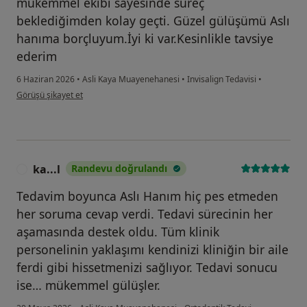
mükemmel ekibi sayesinde süreç
beklediğimden kolay geçti. Güzel gülüşümü Aslı
hanıma borçluyum.İyi ki var.Kesinlikle tavsiye
ederim
6 Haziran 2026
•
Asli Kaya Muayenehanesi
•
Invisalign Tedavisi
•
kullanıcının görüşüne göre bu...u
Görüşü şikayet et
ka...l
Randevu doğrulandı
K
Tedavim boyunca Aslı Hanım hiç pes etmeden
her soruma cevap verdi. Tedavi sürecinin her
aşamasında destek oldu. Tüm klinik
personelinin yaklaşımı kendinizi kliniğin bir aile
ferdi gibi hissetmenizi sağlıyor. Tedavi sonucu
ise… mükemmel gülüşler.