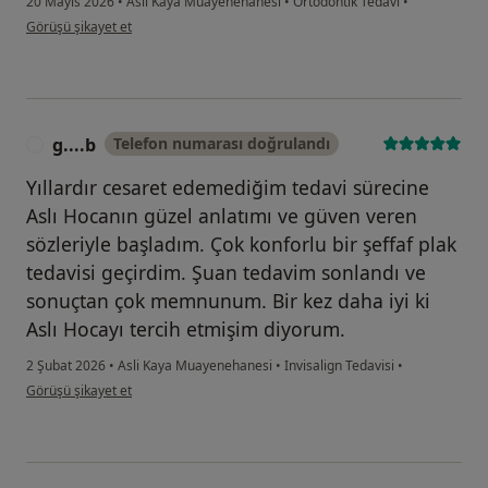
20 Mayıs 2026
•
Asli Kaya Muayenehanesi
•
Ortodontik Tedavi
•
kullanıcının görüşüne göre ka...l
Görüşü şikayet et
g....b
Telefon numarası doğrulandı
G
Yıllardır cesaret edemediğim tedavi sürecine
Aslı Hocanın güzel anlatımı ve güven veren
sözleriyle başladım. Çok konforlu bir şeffaf plak
tedavisi geçirdim. Şuan tedavim sonlandı ve
sonuçtan çok memnunum. Bir kez daha iyi ki
Aslı Hocayı tercih etmişim diyorum.
2 Şubat 2026
•
Asli Kaya Muayenehanesi
•
Invisalign Tedavisi
•
kullanıcının görüşüne göre g....b
Görüşü şikayet et