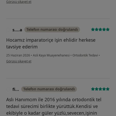
kullanıcının görüşüne göre al...k
Görüşü şikayet et
s....a
Telefon numarası doğrulandı
S
Hocamız imparatoriçe işin ehlidir herkese
tavsiye ederim
25 Haziran 2026
•
Asli Kaya Muayenehanesi
•
Ortodontik Tedavi
•
kullanıcının görüşüne göre s....a
Görüşü şikayet et
fi...
Telefon numarası doğrulandı
F
Aslı Hanımcım ile 2016 yılında ortodontik tel
tedavi sürecimi birlikte yürüttük.Kendisi ve
ekibiyle o kadar güler yüzlü,sevecen,işinin