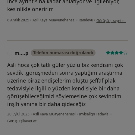
ince ayrıntısına kadar anlatıyor ve ilgileniyor,
kesinlikle öneririm
kullanıcının görüşüne g
6 Aralık 2025
•
Asli Kaya Muayenehanesi
•
Randevu
•
Görüşü şikayet et
m....p
Telefon numarası doğrulandı
M
Aslı hoca çok tatlı güler yüzlü biz kendisini çok
sevdik .görüşmeden sonra yaptığım araştırma
üzerine biraz endişelerim oluştu şeffaf plak
tedavisiyle ilgili o yüzden kendisiyle bir daha
görüşebileceğimizi söylemesine çok sevindim
inşlh yanına bir daha gideceğiz
20 Eylül 2025
•
Asli Kaya Muayenehanesi
•
Invisalign Tedavisi
•
kullanıcının görüşüne göre m....p
Görüşü şikayet et