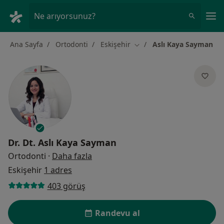
An
Ne arıyorsunuz?
Ana Sayfa
Ortodonti
Eskişehir
Aslı Kaya Sayman
Şehir değiştir
Dr. Dt.
Aslı Kaya Sayman
uzmanliklar hakkinda
Ortodonti
·
Daha fazla
Eskişehir
1 adres
403 görüş
Randevu al