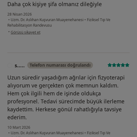
Daha çok kişiye şifa olmanız dileğiyle
28 Nisan 2026
•
Uzm. Dr. Aslıhan Kuşvuran Muayenehanesi
•
Fiziksel Tıp Ve
Rehabilitasyon Randevusu
kullanıcının görüşüne göre tu...l
•
Görüşü şikayet et
s.....
Telefon numarası doğrulandı
S
Uzun süredir yaşadığım ağrılar için fizyoterapi
alıyorum ve gerçekten çok memnun kaldım.
Hem çok ilgili hem de işinde oldukça
profesyonel. Tedavi sürecimde büyük ilerleme
kaydettim. Herkese gönül rahatlığıyla tavsiye
ederim.
10 Mart 2026
•
Uzm. Dr. Aslıhan Kuşvuran Muayenehanesi
•
Fiziksel Tıp Ve