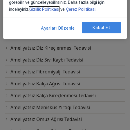
Ameliyatsız Boyun Fıtığı Tedavisi
görebilir ve güncelleyebilirsiniz. Daha fazla bilgi için
inceleyiniz,
Gizlilik Politikası
ve
Çerez Politikası.
Ameliyatsız Boyun Kanal Darlığı Tedavisi
Ameliyatsız Boyun Kayması Tedavisi
Kabul Et
Ayarları Düzenle
Ameliyatsız Diz Ağrısı Tedavisi
Ameliyatsız Diz Kireçlenmesi Tedavisi
Ameliyatsız Diz Sıvı Kaybı Tedavisi
Ameliyatsız Fibromiyalji Tedavisi
Ameliyatsız Kalça Ağrısı Tedavisi
Ameliyatsız Kalça Kireçlenmesi Tedavisi
Ameliyatsız Menisküs Yırtığı Tedavisi
Ameliyatsız Omuz Ağrısı Tedavisi