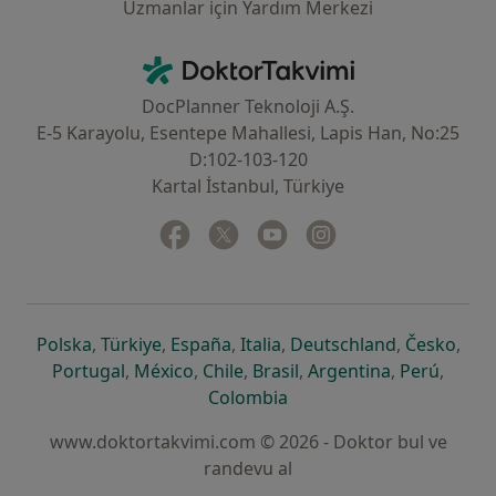
Uzmanlar için Yardım Merkezi
İletişim
DoktorTakvimi - Ana Sayfa
DocPlanner Teknoloji A.Ş.
E-5 Karayolu, Esentepe Mahallesi, Lapis Han, No:25
D:102-103-120
Kartal İstanbul, Türkiye
Facebook
yeni bir sekmede açılır
Twitter
yeni bir sekmede açılır
Youtube
yeni bir sekmede açılır
Instagram
yeni bir sekmede aç
yeni bir sekmede açılır
yeni bir sekmede açılır
yeni bir sekmede açılır
yeni bir sekmede açılır
yeni bir sek
yeni 
Polska
,
Türkiye
,
España
,
Italia
,
Deutschland
,
Česko
,
yeni bir sekmede açılır
yeni bir sekmede açılır
yeni bir sekmede açılır
yeni bir sekmede açılır
yeni bir sekm
yeni bi
Portugal
,
México
,
Chile
,
Brasil
,
Argentina
,
Perú
,
yeni bir sekmede açılır
Colombia
www.doktortakvimi.com © 2026 - Doktor bul ve
randevu al