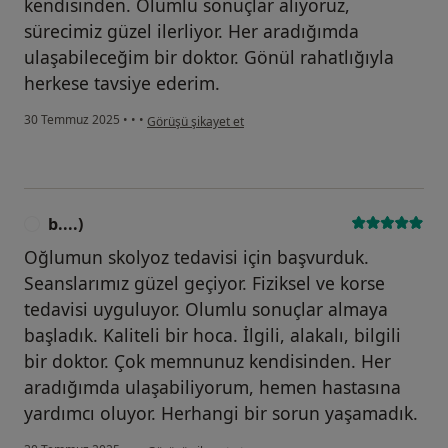
kendisinden. Olumlu sonuçlar alıyoruz,
sürecimiz güzel ilerliyor. Her aradığımda
ulaşabileceğim bir doktor. Gönül rahatlığıyla
herkese tavsiye ederim.
kullanıcının görüşüne göre g....)
30 Temmuz 2025
•
•
•
Görüşü şikayet et
b....)
B
Oğlumun skolyoz tedavisi için başvurduk.
Seanslarımız güzel geçiyor. Fiziksel ve korse
tedavisi uyguluyor. Olumlu sonuçlar almaya
başladık. Kaliteli bir hoca. İlgili, alakalı, bilgili
bir doktor. Çok memnunuz kendisinden. Her
aradığımda ulaşabiliyorum, hemen hastasına
yardımcı oluyor. Herhangi bir sorun yaşamadık.
kullanıcının görüşüne göre b....)