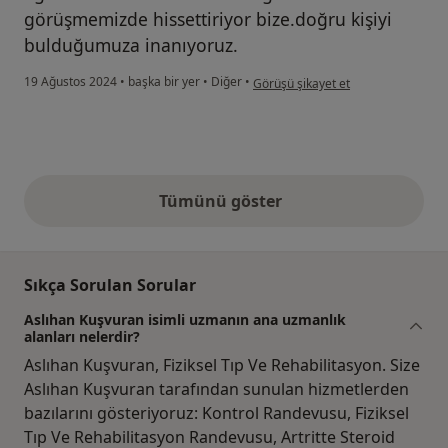
görüşmemizde hissettiriyor bize.doğru kişiyi
bulduğumuza inanıyoruz.
kullanıcının görüşüne göre er...t
19 Ağustos 2024
•
başka bir yer
•
Diğer
•
Görüşü şikayet et
Tümünü göster
yukarıdaki görüşler
Sıkça Sorulan Sorular
Aslıhan Kuşvuran isimli uzmanın ana uzmanlık
alanları nelerdir?
Aslıhan Kuşvuran, Fiziksel Tıp Ve Rehabilitasyon. Size
Aslıhan Kuşvuran tarafından sunulan hizmetlerden
bazılarını gösteriyoruz: Kontrol Randevusu, Fiziksel
Tıp Ve Rehabilitasyon Randevusu, Artritte Steroid