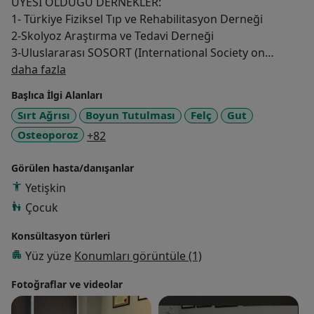
ÜYESİ OLDUĞU DERNEKLER:
1- Türkiye Fiziksel Tıp ve Rehabilitasyon Derneği
2-Skolyoz Araştırma ve Tedavi Derneği
3-Uluslararası SOSORT (International Society on
Hakkımda
Scoliosis Orthopaedic and Rehabilitation Treatment)
daha fazla
Grubu
Başlıca İlgi Alanları
4-Türk Omurga Derneği
Sırt Ağrısı
Boyun Tutulması
Felç
Gut
a11y_sr_more_diseases
Osteoporoz
+82
Görülen hasta/danışanlar
Yetişkin
Çocuk
Konsültasyon türleri
Yüz yüze
Konumları görüntüle (1)
Fotoğraflar ve videolar