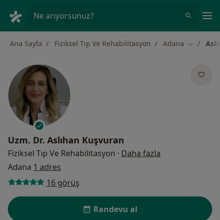
An
Ne arıyorsunuz?
Ana Sayfa
Fiziksel Tıp Ve Rehabilitasyon
Adana
Asl
Şehir deği
Uzm. Dr.
Aslıhan Kuşvuran
uzmanliklar ha
Fiziksel Tıp Ve Rehabilitasyon
·
Daha fazla
Adana
1 adres
16 görüş
Randevu al