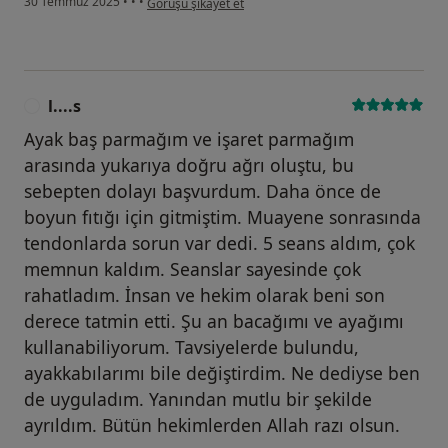
30 Temmuz 2025
•
•
•
Görüşü şikayet et
l....s
L
Ayak baş parmağım ve işaret parmağım
arasında yukarıya doğru ağrı oluştu, bu
sebepten dolayı başvurdum. Daha önce de
boyun fıtığı için gitmiştim. Muayene sonrasında
tendonlarda sorun var dedi. 5 seans aldım, çok
memnun kaldım. Seanslar sayesinde çok
rahatladım. İnsan ve hekim olarak beni son
derece tatmin etti. Şu an bacağımı ve ayağımı
kullanabiliyorum. Tavsiyelerde bulundu,
ayakkabılarımı bile değiştirdim. Ne dediyse ben
de uyguladım. Yanından mutlu bir şekilde
ayrıldım. Bütün hekimlerden Allah razı olsun.