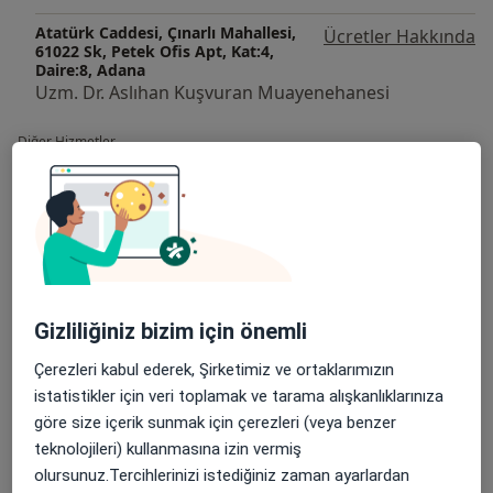
Atatürk Caddesi, Çınarlı Mahallesi,
Ücretler Hakkında
61022 Sk, Petek Ofis Apt, Kat:4,
Daire:8, Adana
Uzm. Dr. Aslıhan Kuşvuran Muayenehanesi
Diğer Hizmetler
Ameliyatsız Bel Ağrısı Tedavisi
Ameliyatsız Bel Düzleşmesi Tedavisi
Ameliyatsız Bel Fıtığı Tedavisi
Ameliyatsız Bel Kanal Darlığı Tedavisi
Gizliliğiniz bizim için önemli
Ameliyatsız Bel Kayması Tedavisi
Çerezleri kabul ederek, Şirketimiz ve ortaklarımızın
istatistikler için veri toplamak ve tarama alışkanlıklarınıza
Ameliyatsız Boyun Ağrısı Tedavisi
göre size içerik sunmak için çerezleri (veya benzer
Ameliyatsız Boyun Düzleşmesi Tedavisi
teknolojileri) kullanmasına izin vermiş
olursunuz.Tercihlerinizi istediğiniz zaman ayarlardan