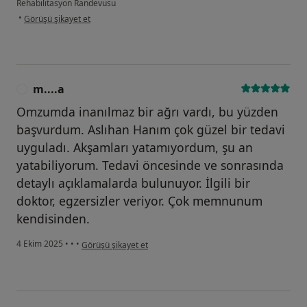
Rehabilitasyon Randevusu
kullanıcının görüşüne göre s.....
•
Görüşü şikayet et
m....a
M
Omzumda inanılmaz bir ağrı vardı, bu yüzden
başvurdum. Aslıhan Hanım çok güzel bir tedavi
uyguladı. Akşamları yatamıyordum, şu an
yatabiliyorum. Tedavi öncesinde ve sonrasında
detaylı açıklamalarda bulunuyor. İlgili bir
doktor, egzersizler veriyor. Çok memnunum
kendisinden.
kullanıcının görüşüne göre m....a
4 Ekim 2025
•
•
•
Görüşü şikayet et