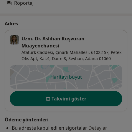
Röportaj
Adres
Uzm. Dr. Aslıhan Kuşvuran
Muayenehanesi
Atatürk Caddesi, Çınarlı Mahallesi, 61022 Sk, Petek
Ofis Apt, Kat:4, Daire:8,
Seyhan
,
Adana
01060
Haritayı büyüt
yeni bir sekmede açılır
Uygunluk
Takvimi göster
Ödeme yöntemleri
Bu adreste kabul edilen sigortalar
Detaylar