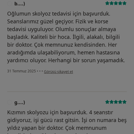
b....)
B
Oğlumun skolyoz tedavisi için başvurduk.
Seanslarımız güzel geçiyor. Fizik ve korse
tedavisi uyguluyor. Olumlu sonuçlar almaya
başladık. Kaliteli bir hoca. İlgili, alakalı, bilgili
bir doktor. Çok memnunuz kendisinden. Her
aradığımda ulaşabiliyorum, hemen hastasına
yardımcı oluyor. Herhangi bir sorun yaşamadık.
kullanıcının görüşüne göre b....)
31 Temmuz 2025
•
•
•
Görüşü şikayet et
g....)
G
Kızımın skolyozu için başvurduk. 4 seanstır
gidiyoruz, işi gücü rast gitsin. İşi on numara beş
yıldız yapan bir doktor. Çok memnunum