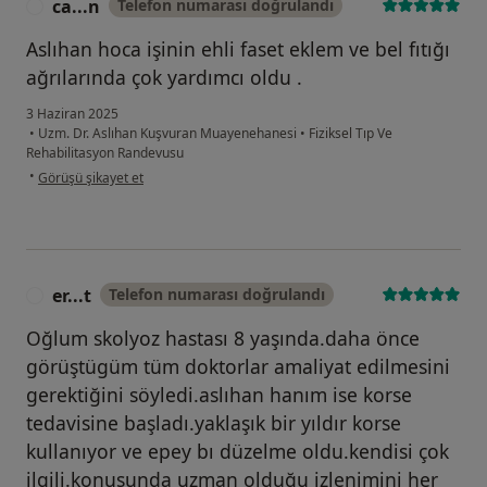
ca...n
Telefon numarası doğrulandı
C
Aslıhan hoca işinin ehli faset eklem ve bel fıtığı
ağrılarında çok yardımcı oldu .
3 Haziran 2025
•
Uzm. Dr. Aslıhan Kuşvuran Muayenehanesi
•
Fiziksel Tıp Ve
Rehabilitasyon Randevusu
kullanıcının görüşüne göre ca...n
•
Görüşü şikayet et
er...t
Telefon numarası doğrulandı
E
Oğlum skolyoz hastası 8 yaşında.daha önce
görüştügüm tüm doktorlar amaliyat edilmesini
gerektiğini söyledi.aslıhan hanım ise korse
tedavisine başladı.yaklaşık bir yıldır korse
kullanıyor ve epey bı düzelme oldu.kendisi çok
ilgili.konusunda uzman olduğu izlenimini her