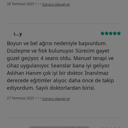
kullanıcının görüşüne göre l....s
28 Temmuz 2025
•
•
•
Görüşü şikayet et
i̇...y
I
Boyun ve bel ağrısı nedeniyle başvurdum.
Düzleşme ve fıtık bulunuyor. Sürecim gayet
güzel geçiyor, 4 seans oldu. Manuel terapi ve
cihaz uygulanıyor. Seanslar bana iyi geliyor.
Aslıhan Hanım çok iyi bir doktor. İnanılmaz
derecede eğitimler alıyor, daha önce de takip
ediyordum. Sayılı doktorlardan birisi.
kullanıcının görüşüne göre i̇...y
27 Temmuz 2025
•
•
•
Görüşü şikayet et