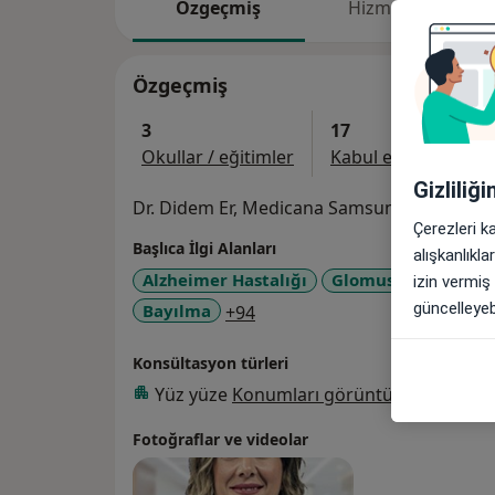
Özgeçmiş
Hizmetler
Özgeçmiş
3
17
Okullar / eğitimler
Kabul edilen sigorta
Gizliliğ
Dr. Didem Er, Medicana Samsun Hastanesi'n
Çerezleri k
Başlıca İlgi Alanları
alışkanlıkl
Alzheimer Hastalığı
Glomus Carotium
izin vermiş
güncelleyebi
a11y_sr_more_diseases
Bayılma
+94
Konsültasyon türleri
Yüz yüze
Konumları görüntüle (1)
Fotoğraflar ve videolar