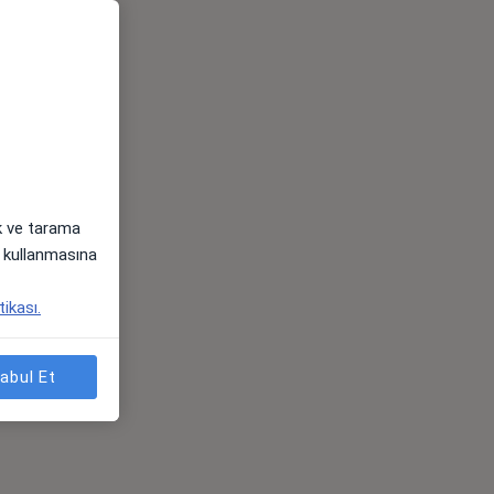
ak ve tarama
i) kullanmasına
tikası.
abul Et