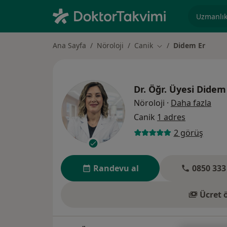
Uzmanlık, 
Ana Sayfa
Nöroloji
Canik
Didem Er
Şehir değiştir
Dr. Öğr. Üyesi
Didem
uzm
Nöroloji
·
Daha fazla
Canik
1 adres
2 görüş
Randevu al
0850 333
Ücret 