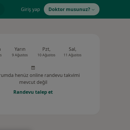
Giriş yap
Doktor musunuz?
n
Yarın
Pzt,
Sal,
Çar,
Per,
s
9 Ağustos
10 Ağustos
11 Ağustos
12 Ağustos
13 Ağus
rumda henüz online randevu takvimi
mevcut değil
Randevu talep et