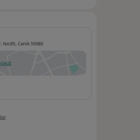
. No:85,
Canik
55080
büyüt
ni bir sekmede açılır
lar