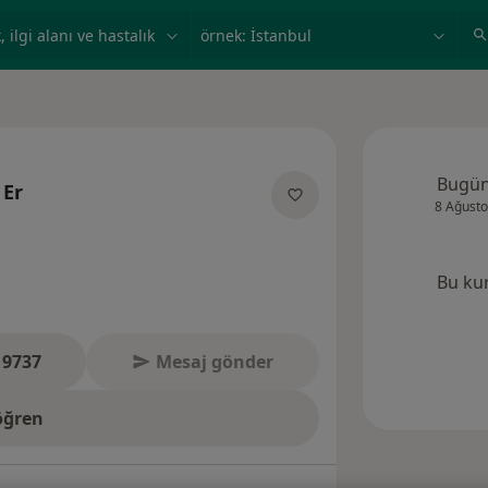
ilgi alanı ve hastalık, isim
örnek: İstanbul
Bugü
 Er
8 Ağusto
anliklar hakkinda
Bu ku
 9737
Mesaj gönder
öğren