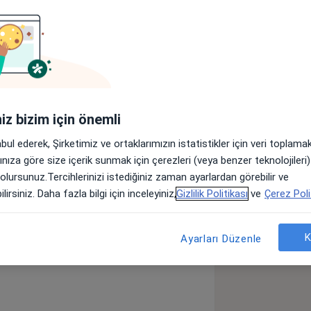
Adresler
Görüşler (2)
lar
iniz bizim için önemli
de sağlık hizmeti vermektedir.
abul ederek, Şirketimiz ve ortaklarımızın istatistikler için veri toplam
arınıza göre size içerik sunmak için çerezleri (veya benzer teknolojiler
Botulinum toksini
Distoniler
 olursunuz.Tercihlerinizi istediğiniz zaman ayarlardan görebilir ve
lirsiniz. Daha fazla bilgi için inceleyiniz,
Gizlilik Politikası
ve
Çerez Poli
K
Ayarları Düzenle