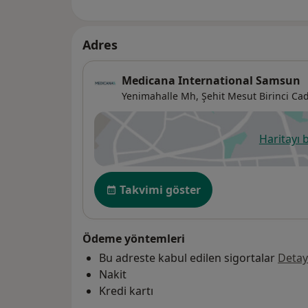
Adres
Medicana International Samsun
Yenimahalle Mh, Şehit Mesut Birinci Cad
Haritayı 
ye
Uygunluk
Takvimi göster
Ödeme yöntemleri
Bu adreste kabul edilen sigortalar
Detay
Nakit
Kredi kartı