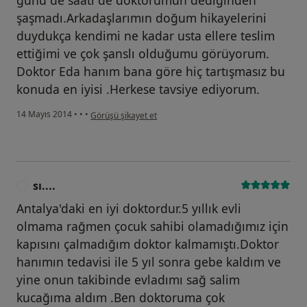
günü de saati de doktorumun dediğinden
şaşmadı.Arkadaşlarımın doğum hikayelerini
duydukça kendimi ne kadar usta ellere teslim
ettiğimi ve çok şanslı olduğumu görüyorum.
Doktor Eda hanım bana göre hiç tartışmasız bu
konuda en iyisi .Herkese tavsiye ediyorum.
kullanıcının görüşüne göre ar...m
14 Mayıs 2014
•
•
•
Görüşü şikayet et
sı....
S
Antalya'daki en iyi doktordur.5 yıllık evli
olmama rağmen çocuk sahibi olamadığımız için
kapısını çalmadığım doktor kalmamıştı.Doktor
hanımın tedavisi ile 5 yıl sonra gebe kaldım ve
yine onun takibinde evladımı sağ salim
kucağıma aldım .Ben doktoruma çok