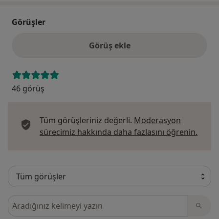
Görüşler
Görüş ekle
46 görüş
Tüm görüşleriniz değerli.
Moderasyon
Görüş
sürecimiz hakkında daha fazlasını öğrenin.
Görüşler içerisinde ara