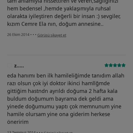
tam anlamıyla hissettiren ve veren,sağlığınızı
hem bedensel ,hemde yaklaşımıyla ruhsal
olarakta iyileştiren değerli bir insan :) sevgiler,
kızım Cemre Ela nın, doğum annesine..
kullanıcının görüşüne göre ya...a
26 Ekim 2014
•
•
•
Görüşü şikayet et
z.....
Z
eda hanımı ben ilk hamileliğimde tanıdım allah
razı olsun çok iyi doktor ikinci hamllğmde
gittiğim hastndn ayrıldı doğuma 2 hafta kala
buldum doğumum bayrama dek geldi ama
yinede doğumumu yaptı çok memnunum yine
hamile olursam yine ona giderim herkese
öneririm
kullanıcının görüşüne göre z.....
13 Temmuz 2014
•
•
•