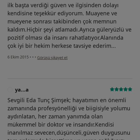
ilk başta verdiği güven ve ilgisinden dolayı
kendisine teşekkür ediyorum. Muayene ve
mueyene sonrası takibinden çok memnun
kaldım.Hiçbir şeyi atlamadı.Ayrıca güleryüzlü ve
pozitif olması da insanı rahatlatıyor.Alanında
çok iyi bir hekim herkese tavsiye ederim...
kullanıcının görüşüne göre he...i
6 Ekim 2015
•
•
•
Görüşü şikayet et
ya...a
Y
Sevgili Eda Tunç Şimşek; hayatımın en önemli
zamanında profesyönelliği ve biigisiyle yolumu
aydınlatan, her zaman yanımda olan
mükemmel bir doktor ve insandır.Kendisi
inanılmaz sevecen,düşünceli,güven duygusunu