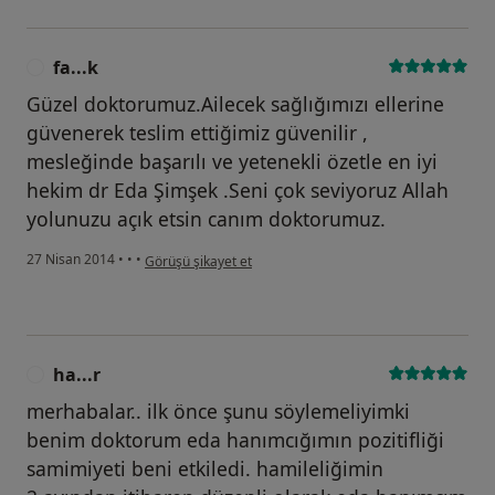
fa...k
F
Güzel doktorumuz.Ailecek sağlığımızı ellerine
güvenerek teslim ettiğimiz güvenilir ,
mesleğinde başarılı ve yetenekli özetle en iyi
hekim dr Eda Şimşek .Seni çok seviyoruz Allah
yolunuzu açık etsin canım doktorumuz.
kullanıcının görüşüne göre fa...k
27 Nisan 2014
•
•
•
Görüşü şikayet et
ha...r
H
merhabalar.. ilk önce şunu söylemeliyimki
benim doktorum eda hanımcığımın pozitifliği
samimiyeti beni etkiledi. hamileliğimin