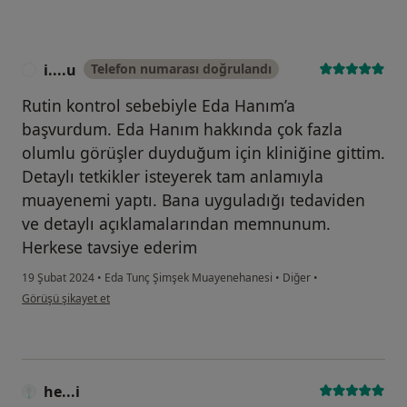
i....u
Telefon numarası doğrulandı
I
Rutin kontrol sebebiyle Eda Hanım’a
başvurdum. Eda Hanım hakkında çok fazla
olumlu görüşler duyduğum için kliniğine gittim.
Detaylı tetkikler isteyerek tam anlamıyla
muayenemi yaptı. Bana uyguladığı tedaviden
ve detaylı açıklamalarından memnunum.
Herkese tavsiye ederim
19 Şubat 2024
•
Eda Tunç Şimşek Muayenehanesi
•
Diğer
•
kullanıcının görüşüne göre i....u
Görüşü şikayet et
he...i