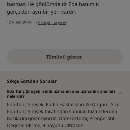
basması ile gönlümde dr Eda hanımın
gerçekten ayrı bir yeri vardır.
kullanıcının görüşüne göre mü...y
12 Nisan 2014
•
•
•
Görüşü şikayet et
Tümünü göster
yukarıdaki görüşler
Sıkça Sorulan Sorular
Eda Tunç Şimşek isimli uzmanın ana uzmanlık alanları
nelerdir?
Eda Tunç Şimşek, Kadın Hastalıkları Ve Doğum. Size
Eda Tunç Şimşek tarafından sunulan hizmetlerden
bazılarını gösteriyoruz: Ooferektomi, Preoperatif
Değerlendirme, 4 Boyutlu Ultrason,