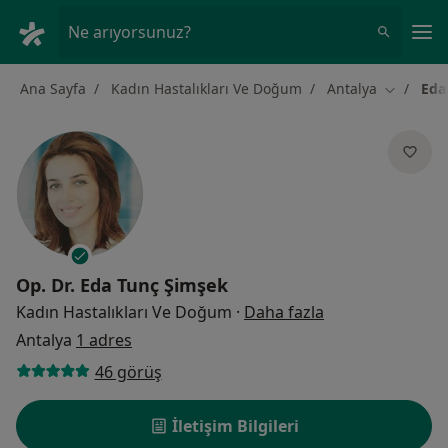
An
Ne arıyorsunuz?
Ana Sayfa
Kadın Hastalıkları Ve Doğum
Antalya
Eda
Şehir deği
Op. Dr.
Eda Tunç Şimşek
uzmanliklar hak
Kadın Hastalıkları Ve Doğum
·
Daha fazla
Antalya
1 adres
46 görüş
İletişim Bilgileri