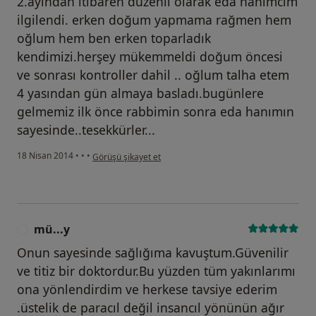
2.ayından itibaren düzenli olarak eda hanımcım
ilgilendi. erken doğum yapmama rağmen hem
oğlum hem ben erken toparladık
kendimizi.herşey mükemmeldi doğum öncesi
ve sonrası kontroller dahil .. oğlum talha etem
4 yasından gün almaya basladı.bugünlere
gelmemiz ilk önce rabbimin sonra eda hanımın
sayesinde..tesekkürler...
kullanıcının görüşüne göre ha...r
18 Nisan 2014
•
•
•
Görüşü şikayet et
mü...y
M
Onun sayesinde sağlığıma kavuştum.Güvenilir
ve titiz bir doktordur.Bu yüzden tüm yakınlarımı
ona yönlendirdim ve herkese tavsiye ederim
.üstelik de paracıl değil insancıl yönünün ağır