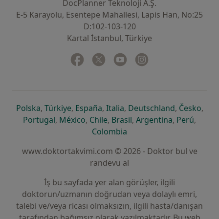
DocPlanner Teknoloji A.Ş.
E-5 Karayolu, Esentepe Mahallesi, Lapis Han, No:25
D:102-103-120
Kartal İstanbul, Türkiye
Facebook
yeni bir sekmede açılır
Twitter
yeni bir sekmede açılır
Youtube
yeni bir sekmede açılır
Instagram
yeni bir sekmede aç
yeni bir sekmede açılır
yeni bir sekmede açılır
yeni bir sekmede açılır
yeni bir sekmede açılır
yeni bir sek
yeni 
Polska
,
Türkiye
,
España
,
Italia
,
Deutschland
,
Česko
,
yeni bir sekmede açılır
yeni bir sekmede açılır
yeni bir sekmede açılır
yeni bir sekmede açılır
yeni bir sekm
yeni bi
Portugal
,
México
,
Chile
,
Brasil
,
Argentina
,
Perú
,
yeni bir sekmede açılır
Colombia
www.doktortakvimi.com © 2026 - Doktor bul ve
randevu al
İş bu sayfada yer alan görüşler, ilgili
doktorun/uzmanın doğrudan veya dolaylı emri,
talebi ve/veya ricası olmaksızın, ilgili hasta/danışan
tarafından bağımsız olarak yazılmaktadır. Bu web