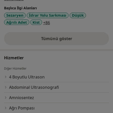
Başlıca İlgi Alanları
Sezaryen
İdrar Yolu Sarkması
Düşük
a11y_sr_more_diseases
Ağrılı Adet
Kist
+86
Tümünü göster
deneyim hakkında
Hizmetler
Diğer Hizmetler
4 Boyutlu Ultrason
Abdominal Ultrasonografi
Amniosentez
Ağrı Pompası