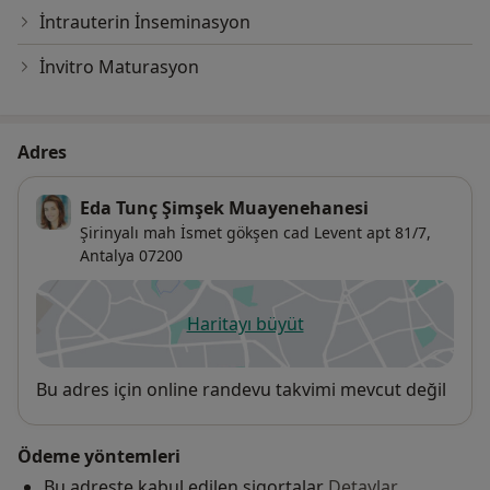
İntrauterin İnseminasyon
İnvitro Maturasyon
Adres
Eda Tunç Şimşek Muayenehanesi
Şirinyalı mah İsmet gökşen cad Levent apt 81/7,
Antalya
07200
Haritayı büyüt
yeni bir sekmede açılır
Uygunluk
Bu adres için online randevu takvimi mevcut değil
Ödeme yöntemleri
Bu adreste kabul edilen sigortalar
Detaylar