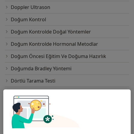
Doppler Ultrason
Doğum Kontrol
Doğum Kontrolde Doğal Yöntemler
Doğum Kontrolde Hormonal Metodlar
Doğum Öncesi Eğitim Ve Doğuma Hazırlık
Doğumda Bradley Yöntemi
Dörtlü Tarama Testi
Ea(Endometriyal Ablasyon)
Elektron Işınlı Bilgisayarlı Tomografi
Ellman Radyo Frekans Cihazı
Embriyo Dondurma