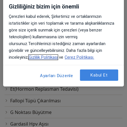
Gizliliğiniz bizim için önemli
Endometriyal Biyopsi
Çerezleri kabul ederek, Şirketimiz ve ortaklarımızın
Endoskopi
istatistikler için veri toplamak ve tarama alışkanlıklarınıza
göre size içerik sunmak için çerezleri (veya benzer
Endoskopik Cerrahi
teknolojileri) kullanmasına izin vermiş
Endoskopik Lazer Cerrahisi
olursunuz.Tercihlerinizi istediğiniz zaman ayarlardan
görebilir ve güncelleyebilirsiniz. Daha fazla bilgi için
Endovasküler Embolizasyon
inceleyiniz,
Gizlilik Politikası
ve
Çerez Politikası.
Epizyotomi
Kabul Et
Ayarları Düzenle
Esd (Sedimantasyon)
Et(Hormon Replasman Tedavisi)
Fallopi Tüpü Çıkarılması
G Noktası Büyütme
Gardasil Hpv Aşısı