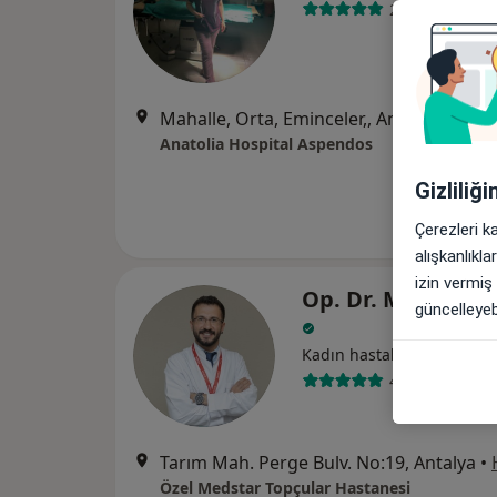
24 görüş
Mahalle, Orta, Eminceler,, Antalya
•
Hari
Anatolia Hospital Aspendos
Gizliliğ
Çerezleri k
alışkanlıkl
izin vermiş
Op. Dr. Mustafa 
güncelleyebi
Kadın hastalıkları ve doğ
437 görüş
Tarım Mah. Perge Bulv. No:19, Antalya
•
Özel Medstar Topçular Hastanesi