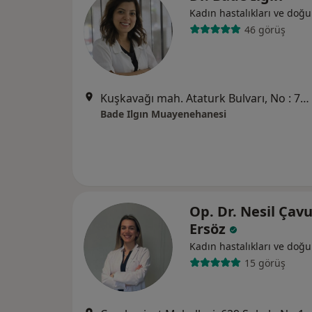
Kadın hastalıkları ve doğ
46 görüş
Kuşkavağı mah. Ataturk Bulvarı, No : 79/A, Antalya
Bade Ilgın Muayenehanesi
Op. Dr. Nesil Çav
Ersöz
Kadın hastalıkları ve doğ
15 görüş