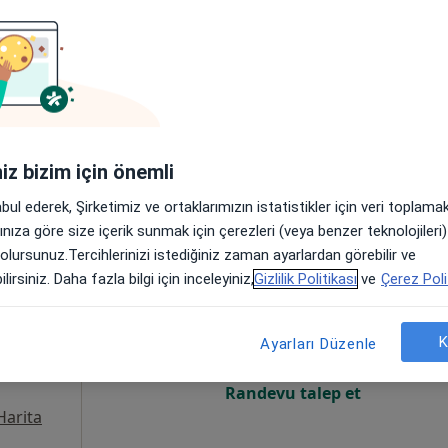
Online randevu erişime kapalı
Randevu talep et
ta
iniz bizim için önemli
abul ederek, Şirketimiz ve ortaklarımızın istatistikler için veri toplam
arınıza göre size içerik sunmak için çerezleri (veya benzer teknolojiler
 olursunuz.Tercihlerinizi istediğiniz zaman ayarlardan görebilir ve
Sağlam
Bugün
Yarın
Pzt,
Sal,
lirsiniz. Daha fazla bilgi için inceleyiniz,
Gizlilik Politikası
ve
Çerez Poli
8 Ağustos
9 Ağustos
10 Ağustos
11 Ağust
um
K
Ayarları Düzenle
Online randevu erişime kapalı
Randevu talep et
Harita