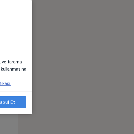
ak ve tarama
i) kullanmasına
Çar,
Per,
Cum,
tikası.
os
12 Ağustos
13 Ağustos
14 Ağustos
abul Et