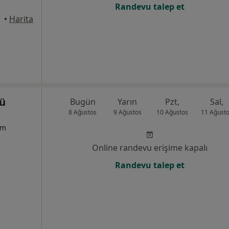
Randevu talep et
•
Harita
lü
Bugün
Yarın
Pzt,
Sal,
8 Ağustos
9 Ağustos
10 Ağustos
11 Ağust
um
Online randevu erişime kapalı
Randevu talep et