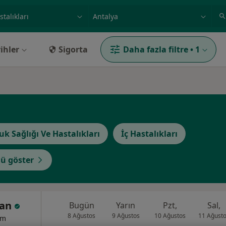
ilgi alanı ve hastalık, isim
örnek: İstanbul
ihler
Sigorta
Daha fazla filtre
•
1
uk Sağlığı Ve Hastalıkları
İç Hastalıkları
ü göster
can
Bugün
Yarın
Pzt,
Sal,
8 Ağustos
9 Ağustos
10 Ağustos
11 Ağust
um