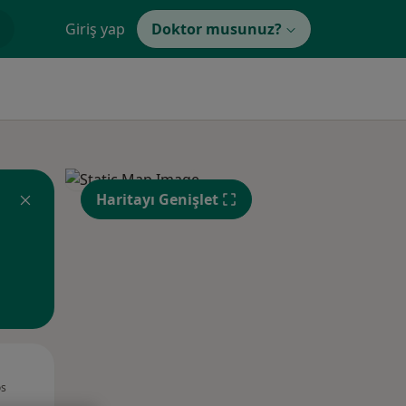
Giriş yap
Doktor musunuz?
Haritayı Genişlet
Çar,
Per,
Cum,
os
12 Ağustos
13 Ağustos
14 Ağustos