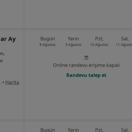
dar Ay
Bugün
Yarın
Pzt,
Sal,
8 Ağustos
9 Ağustos
10 Ağustos
11 Ağust
um,
si
Online randevu erişime kapalı
Randevu talep et
:2 Daire:4, Antalya
•
Harita
Bugün
Yarın
Pzt,
Sal,