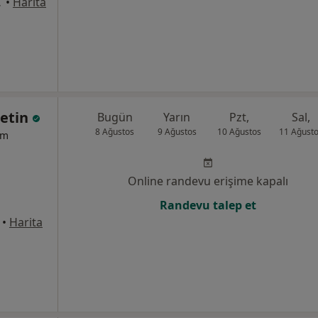
YA, Antalya
•
Harita
Çetin
Bugün
Yarın
Pzt,
Sal,
8 Ağustos
9 Ağustos
10 Ağustos
11 Ağust
um
Online randevu erişime kapalı
Randevu talep et
•
Harita