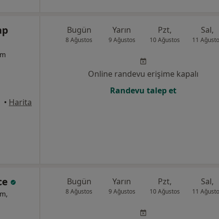
ap
Bugün
Yarın
Pzt,
Sal,
8 Ağustos
9 Ağustos
10 Ağustos
11 Ağust
um
Online randevu erişime kapalı
Randevu talep et
•
Harita
ce
Bugün
Yarın
Pzt,
Sal,
8 Ağustos
9 Ağustos
10 Ağustos
11 Ağust
um,