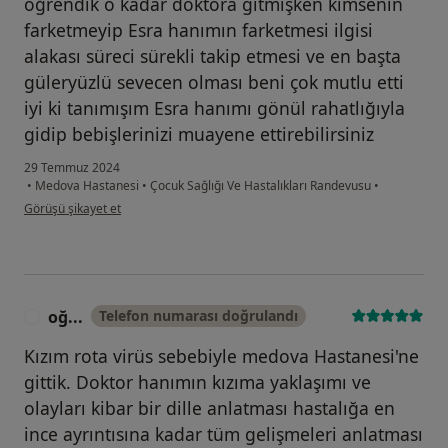
öğrendik o kadar doktora gitmişken kimsenin
farketmeyip Esra hanımın farketmesi ilgisi
alakası süreci sürekli takip etmesi ve en başta
güleryüzlü sevecen olması beni çok mutlu etti
iyi ki tanımışım Esra hanımı gönül rahatlığıyla
gidip bebişlerinizi muayene ettirebilirsiniz
29 Temmuz 2024
•
Medova Hastanesi
•
Çocuk Sağlığı Ve Hastalıkları Randevusu
•
kullanıcının görüşüne göre du...
Görüşü şikayet et
oğ...
Telefon numarası doğrulandı
O
Kızım rota virüs sebebiyle medova Hastanesi'ne
gittik. Doktor hanımın kızıma yaklaşımı ve
olayları kibar bir dille anlatması hastalığa en
ince ayrıntısına kadar tüm gelişmeleri anlatması