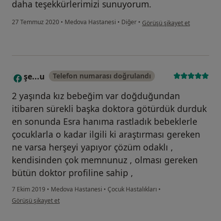
daha teşekkürlerimizi sunuyorum.
kullanıcının görüşüne göre he.
27 Temmuz 2020
•
Medova Hastanesi
•
Diğer
•
Görüşü şikayet et
şe...u
Telefon numarası doğrulandı
Ş
2 yaşında kız bebeğim var doğduğundan
itibaren sürekli başka doktora götürdük durduk
en sonunda Esra hanıma rastladık bebeklerle
çocuklarla o kadar ilgili ki araştırması gereken
ne varsa herşeyi yapıyor çözüm odaklı ,
kendisinden çok memnunuz , olması gereken
bütün doktor profiline sahip ,
7 Ekim 2019
•
Medova Hastanesi
•
Çocuk Hastalıkları
•
kullanıcının görüşüne göre şe...u
Görüşü şikayet et