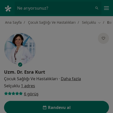
An
Ne arıyorsunuz?
Ana Sayfa
Çocuk Sağlığı Ve Hastalıkları
Selçuklu
Esr
Şehir değ
Uzm. Dr.
Esra Kurt
uzmanliklar hak
Çocuk Sağlığı Ve Hastalıkları
·
Daha fazla
Selçuklu
1 adres
6 görüş
Randevu al