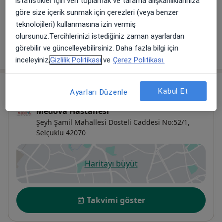
istatistikler için veri toplamak ve tarama alışkanlıklarınıza
Medova Hastanesi
göre size içerik sunmak için çerezleri (veya benzer
teknolojileri) kullanmasına izin vermiş
Diğer Hizmetler
olursunuz.Tercihlerinizi istediğiniz zaman ayarlardan
Randevu
görebilir ve güncelleyebilirsiniz. Daha fazla bilgi için
inceleyiniz,
Gizlilik Politikası
ve
Çerez Politikası.
Adres
Kabul Et
Ayarları Düzenle
Medova Hastanesi
Şeyh Şamil Mahallesi Dosteli Caddesi No:52/1,
Selçuklu
42070
Haritayı büyüt
yeni bir sekmede açılır
Uygunluk
Takvimi göster