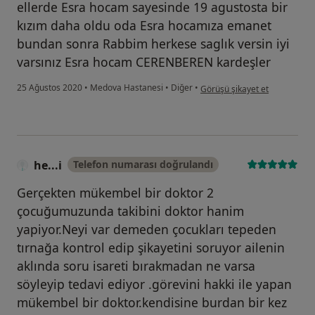
ellerde Esra hocam sayesinde 19 agustosta bir
kızım daha oldu oda Esra hocamıza emanet
bundan sonra Rabbim herkese saglık versin iyi
varsınız Esra hocam CERENBEREN kardeşler
kullanıcının görüşüne göre he.
25 Ağustos 2020
•
Medova Hastanesi
•
Diğer
•
Görüşü şikayet et
he...i
Telefon numarası doğrulandı
Gerçekten mükembel bir doktor 2
çocuğumuzunda takibini doktor hanim
yapiyor.Neyi var demeden çocukları tepeden
tırnağa kontrol edip şikayetini soruyor ailenin
aklında soru isareti bırakmadan ne varsa
söyleyip tedavi ediyor .görevini hakki ile yapan
mükembel bir doktor.kendisine burdan bir kez