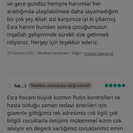
ve gece gündüz hemşire hanımlar her
aradığında ulaşılabilmesi daha sayamadığım
bir çok şey Allah sizi karşımıza iyi ki çıkarmış
Esra hanım bundan sonra çocuğumuzun
inşallah gelişiminde sürekli size getirmek
istiyoruz. Herşey için teşekkür ederiz.
kullanıcının görüşüne göre oğ.
25 Haziran 2022
•
Medova Hastanesi
•
Diğer
•
Görüşü şikayet et
he...i
Telefon numarası doğrulandı
Esra hocam büyük kızımın Rutin kontrolleri ve
hasta olduğu zaman tedavi önerileri için
güvenle gittiğimiz tek adresimiz cok ilgili çok
bilgili cocuklarla iletişimi mükemmel kızım cok
seviyor en degerli varlığımız cocuklarımız emin