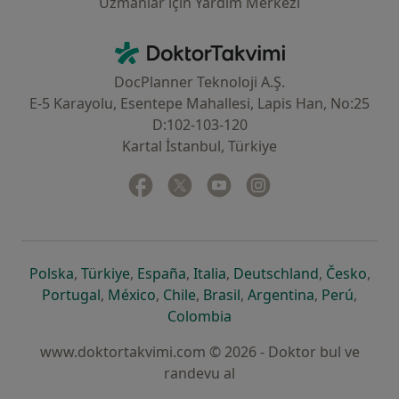
Uzmanlar için Yardım Merkezi
İletişim
DoktorTakvimi - Ana Sayfa
DocPlanner Teknoloji A.Ş.
E-5 Karayolu, Esentepe Mahallesi, Lapis Han, No:25
D:102-103-120
Kartal İstanbul, Türkiye
Facebook
yeni bir sekmede açılır
Twitter
yeni bir sekmede açılır
Youtube
yeni bir sekmede açılır
Instagram
yeni bir sekmede aç
yeni bir sekmede açılır
yeni bir sekmede açılır
yeni bir sekmede açılır
yeni bir sekmede açılır
yeni bir sek
yeni 
Polska
,
Türkiye
,
España
,
Italia
,
Deutschland
,
Česko
,
yeni bir sekmede açılır
yeni bir sekmede açılır
yeni bir sekmede açılır
yeni bir sekmede açılır
yeni bir sekm
yeni bi
Portugal
,
México
,
Chile
,
Brasil
,
Argentina
,
Perú
,
yeni bir sekmede açılır
Colombia
www.doktortakvimi.com © 2026 - Doktor bul ve
randevu al