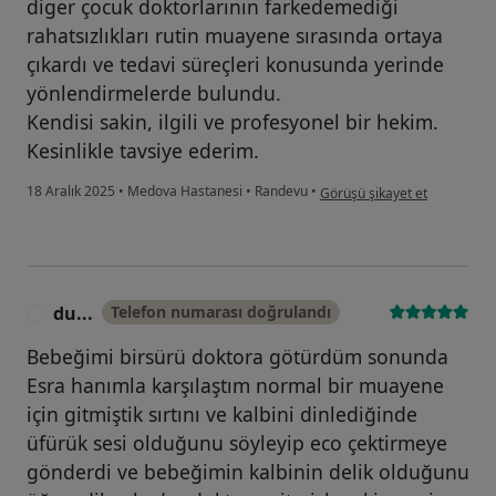
diger çocuk doktorlarının farkedemediği
rahatsızlıkları rutin muayene sırasında ortaya
çıkardı ve tedavi süreçleri konusunda yerinde
yönlendirmelerde bulundu.
Kendisi sakin, ilgili ve profesyonel bir hekim.
Kesinlikle tavsiye ederim.
kullanıcının görüşüne göre d..
18 Aralık 2025
•
Medova Hastanesi
•
Randevu
•
Görüşü şikayet et
du...
Telefon numarası doğrulandı
D
Bebeğimi birsürü doktora götürdüm sonunda
Esra hanımla karşılaştım normal bir muayene
için gitmiştik sırtını ve kalbini dinlediğinde
üfürük sesi olduğunu söyleyip eco çektirmeye
gönderdi ve bebeğimin kalbinin delik olduğunu