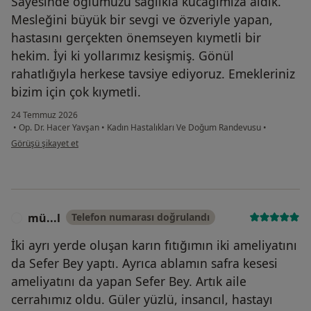
Sayesinde oğlumuzu sağlıkla kucağımıza aldık.
Mesleğini büyük bir sevgi ve özveriyle yapan,
hastasını gerçekten önemseyen kıymetli bir
hekim. İyi ki yollarımız kesişmiş. Gönül
rahatlığıyla herkese tavsiye ediyoruz. Emekleriniz
bizim için çok kıymetli.
24 Temmuz 2026
•
Op. Dr. Hacer Yavşan
•
Kadın Hastalıkları Ve Doğum Randevusu
•
kullanıcının görüşüne göre ha...u
Görüşü şikayet et
mü...l
Telefon numarası doğrulandı
M
İki ayrı yerde oluşan karın fıtığımın iki ameliyatını
da Sefer Bey yaptı. Ayrıca ablamın safra kesesi
ameliyatını da yapan Sefer Bey. Artık aile
cerrahımız oldu. Güler yüzlü, insancıl, hastayı