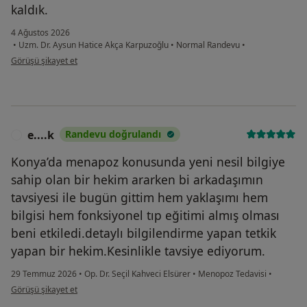
kaldık.
4 Ağustos 2026
•
Uzm. Dr. Aysun Hatice Akça Karpuzoğlu
•
Normal Randevu
•
kullanıcının görüşüne göre y.....
Görüşü şikayet et
e....k
Randevu doğrulandı
E
Konya’da menapoz konusunda yeni nesil bilgiye
sahip olan bir hekim ararken bi arkadaşımın
tavsiyesi ile bugün gittim hem yaklaşımı hem
bilgisi hem fonksiyonel tıp eğitimi almış olması
beni etkiledi.detaylı bilgilendirme yapan tetkik
yapan bir hekim.Kesinlikle tavsiye ediyorum.
29 Temmuz 2026
•
Op. Dr. Seçil Kahveci Elsürer
•
Menopoz Tedavisi
•
kullanıcının görüşüne göre e....k
Görüşü şikayet et