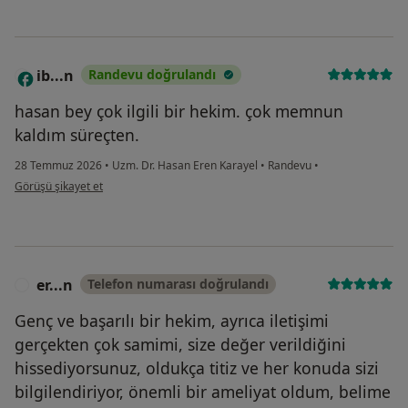
ib...n
Randevu doğrulandı
I
hasan bey çok ilgili bir hekim. çok memnun
kaldım süreçten.
28 Temmuz 2026
•
Uzm. Dr. Hasan Eren Karayel
•
Randevu
•
kullanıcının görüşüne göre ib...n
Görüşü şikayet et
er...n
Telefon numarası doğrulandı
E
Genç ve başarılı bir hekim, ayrıca iletişimi
gerçekten çok samimi, size değer verildiğini
hissediyorsunuz, oldukça titiz ve her konuda sizi
bilgilendiriyor, önemli bir ameliyat oldum, belime