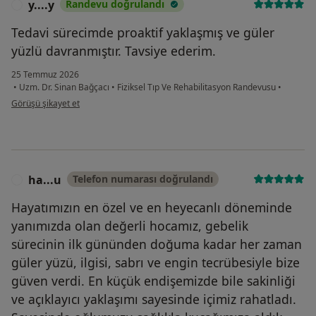
y....y
Randevu doğrulandı
Y
Tedavi sürecimde proaktif yaklaşmış ve güler
yüzlü davranmıştır. Tavsiye ederim.
25 Temmuz 2026
•
Uzm. Dr. Sinan Bağçacı
•
Fiziksel Tıp Ve Rehabilitasyon Randevusu
•
kullanıcının görüşüne göre y....y
Görüşü şikayet et
ha...u
Telefon numarası doğrulandı
H
Hayatımızın en özel ve en heyecanlı döneminde
yanımızda olan değerli hocamız, gebelik
sürecinin ilk gününden doğuma kadar her zaman
güler yüzü, ilgisi, sabrı ve engin tecrübesiyle bize
güven verdi. En küçük endişemizde bile sakinliği
ve açıklayıcı yaklaşımı sayesinde içimiz rahatladı.