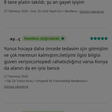
8 tane platin takıldı, şu an gayet iyiyim
kullanıcının görüşüne gö
27 Temmuz 2026
•
Doç. Dr. Emir Kaan İzci
•
Randevu
•
Görüşü şikayet et
ay...ç
Randevu doğrulandı
A
Yunus hocaya daha öncede tedavim için gitmiştim
ve çok memnun kalmıştım,iletişimi ilgisi bilgisi
güven veriyor,ortopedi rahatsızlığınız varsa Konya
da alanın da en iyisi bence
27 Temmuz 2026
•
Op. Dr. Yunus Kıraç
•
Ortopedi Ve Travmatoloji Randevusu
•
kullanıcının görüşüne göre ay...ç
Görüşü şikayet et