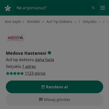
An
Ne arıyorsunuz?
Ana Sayfa
Klinikler
Acil Tıp Doktoru
Selçuklu
Şehir değiştir
Şehir 
Medova Hastanesi
Acil tıp doktoru
daha fazla
Selçuklu
1 adres
1123 görüş
Randevu al
Mesaj gönder