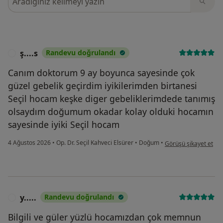
ş....s
Randevu doğrulandı
Ş
Canım doktorum 9 ay boyunca sayesinde çok
güzel gebelik geçirdim iyikilerimden birtanesi
Seçil hocam keşke diger gebeliklerimdede tanımış
olsaydım doğumum okadar kolay olduki hocamın
sayesinde iyiki Seçil hocam
kullanıcının görüşüne 
4 Ağustos 2026
•
Op. Dr. Seçil Kahveci Elsürer
•
Doğum
•
Görüşü şikayet et
y.....
Randevu doğrulandı
Y
Bilgili ve güler yüzlü hocamızdan çok memnun