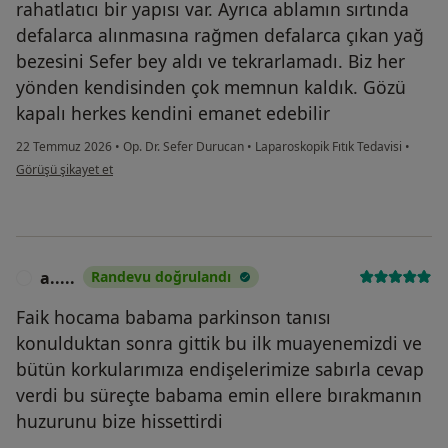
rahatlatıcı bir yapısı var. Ayrıca ablamın sırtında
defalarca alınmasına rağmen defalarca çıkan yağ
bezesini Sefer bey aldı ve tekrarlamadı. Biz her
yönden kendisinden çok memnun kaldık. Gözü
kapalı herkes kendini emanet edebilir
22 Temmuz 2026
•
Op. Dr. Sefer Durucan
•
Laparoskopik Fıtık Tedavisi
•
kullanıcının görüşüne göre mü...l
Görüşü şikayet et
a.....
Randevu doğrulandı
A
Faik hocama babama parkinson tanısı
konulduktan sonra gittik bu ilk muayenemizdi ve
bütün korkularımıza endişelerimize sabırla cevap
verdi bu süreçte babama emin ellere bırakmanın
huzurunu bize hissettirdi