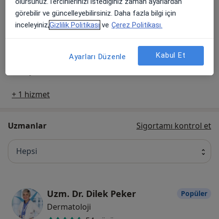
olursunuz.Tercihlerinizi istediğiniz zaman ayarlardan
görebilir ve güncelleyebilirsiniz. Daha fazla bilgi için
Abdominal Ultrasonografi
inceleyiniz,
Gizlilik Politikası
ve
Çerez Politikası.
Abdominal Ultrasonografi
Detaylar
Kabul Et
Adenoidektomi
Ayarları Düzenle
Adenoidektomi
Detaylar
+ 1 hizmet
Uzmanlar
Sigortamı kontrol et
Hepsi
Uzm. Dr. Dilek Peker
Popüler
Dermatoloji