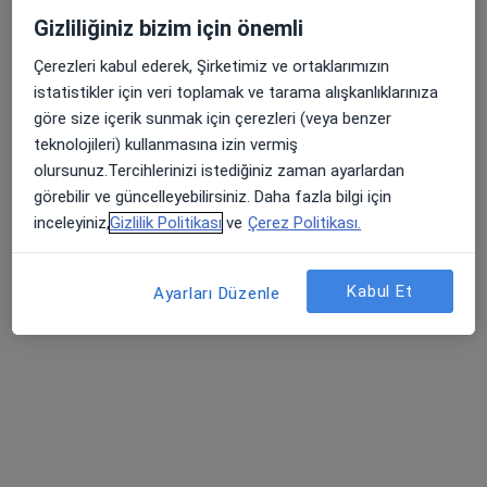
Farabi Hastanesi
Gizliliğiniz bizim için önemli
Bu uzman ilgili adres için online danışmanlık/takvim sunmuyor.
Çerezleri kabul ederek, Şirketimiz ve ortaklarımızın
istatistikler için veri toplamak ve tarama alışkanlıklarınıza
Randevu talep et
göre size içerik sunmak için çerezleri (veya benzer
teknolojileri) kullanmasına izin vermiş
olursunuz.Tercihlerinizi istediğiniz zaman ayarlardan
görebilir ve güncelleyebilirsiniz. Daha fazla bilgi için
inceleyiniz,
Gizlilik Politikası
ve
Çerez Politikası.
Kabul Et
Ayarları Düzenle
Op. Dr. Onur Çiçek
Beyin ve sinir cerrahisi
3 görüş
Şeyh Şamil Mahallesi Dosteli Caddesi No:52/1, Selçuklu
•
Harita
Medova Hastanesi