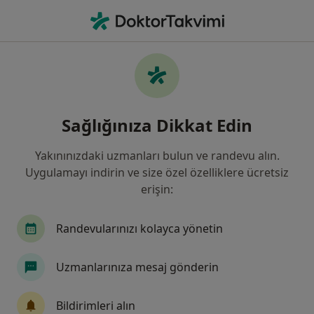
An
Ayak Ağrıları • Selçuklu, Konya
Filters
• 1
Sigorta
Harita
Ayak Ağrıları, Selçuklu
Sağlığınıza Dikkat Edin
Yakınınızdaki uzmanları bulun ve randevu alın.
Hangi uzmanlığı aramıştınız?
Uygulamayı indirin ve size özel özelliklere ücretsiz
Ortopedi Ve Travmatoloji
Beyin Ve Sinir Cerrah
erişin:
Randevularınızı kolayca yönetin
Uzmanlarınıza mesaj gönderin
Bildirimleri alın