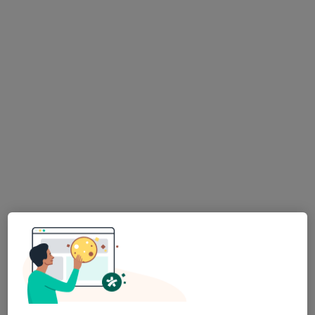
Şeyh Şamil Mahallesi Dosteli Caddesi No:52/1, Selçuklu
•
Harita
Medova Hastanesi
Bu uzman ilgili adres için online danışmanlık/takvim sunmuyor.
Randevu talep et
Op. Dr. Yusuf Aksoy
Ortopedi ve travmatoloji
7 görüş
Kosova Mahallesi Veysel Karani Caddesi Ebru Sokak No: 14, Selçuklu
•
Harita