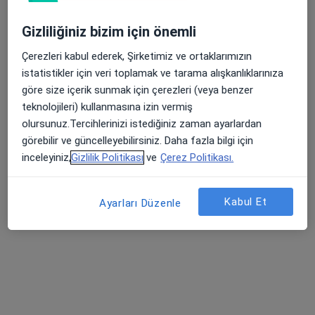
49 görüş
Kosova Mahallesi Veysel Karani Caddesi Ebru Sokak No: 14, Selçuklu
•
Harita
Gizliliğiniz bizim için önemli
Farabi Hastanesi
Çerezleri kabul ederek, Şirketimiz ve ortaklarımızın
Bu uzman ilgili adres için online danışmanlık/takvim sunmuyor.
istatistikler için veri toplamak ve tarama alışkanlıklarınıza
göre size içerik sunmak için çerezleri (veya benzer
Randevu talep et
teknolojileri) kullanmasına izin vermiş
olursunuz.Tercihlerinizi istediğiniz zaman ayarlardan
görebilir ve güncelleyebilirsiniz. Daha fazla bilgi için
inceleyiniz,
Gizlilik Politikası
ve
Çerez Politikası.
Kabul Et
Ayarları Düzenle
Op. Dr. Ahmet Tolu
Genel cerrahi
4 görüş