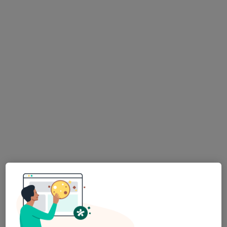
Prof. Dr. Yusuf
Op. Dr. Ahmet Tolu
Tanrıkulu
Genel cerrahi
Genel cerrahi
Bu kurumda online uygunluğu bulunan bir doktor veya uzman bulunamadı
Profili Gör
Op. Dr. Numan Varol
Genel cerrahi