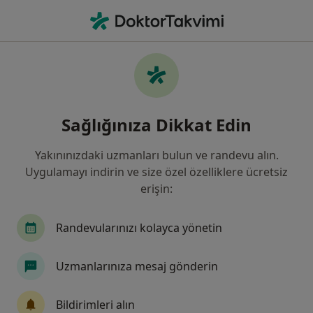
An
Genel Cerrahi • Selçuklu, Konya
Filters
Sigorta
Harita
Selçuklu, Genel Cerrahi
Sağlığınıza Dikkat Edin
Yakınınızdaki uzmanları bulun ve randevu alın.
Uygulamayı indirin ve size özel özelliklere ücretsiz
erişin:
Randevularınızı kolayca yönetin
Op. Dr. Bülent Erenoğlu
Uzmanlarınıza mesaj gönderin
Genel cerrahi
319 görüş
Bildirimleri alın