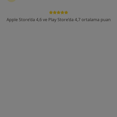
Selahaddini Eyyübi Mah. Kahramanlar Cd. No:3/B, Konya
•
Harita
Op. Dr Bülent Erenoğlu Muayenehanesi
Bu uzman ilgili adres için online danışmanlık/takvim sunmuyor.
Apple Store’da 4,6 ve Play Store’da 4,7 ortalama puan
Randevu talep et
Prof. Dr. Serdar Yormaz
Genel cerrahi
51 görüş
Alaeddin Keykubad Kampüsü 42075, Selçuklu
•
Harita
Selçuk Üniversitesi Tıp Fakültesi Hastanesi