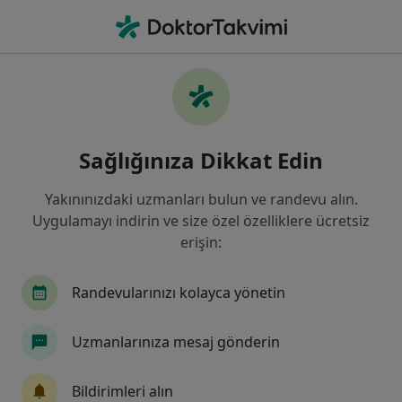
An
Sinir Sıkışması • Selçuklu, Konya
Filters
• 1
Sigorta
Harita
Sinir Sıkışması, Selçuklu
Sağlığınıza Dikkat Edin
Yakınınızdaki uzmanları bulun ve randevu alın.
Hangi uzmanlığı aramıştınız?
Uygulamayı indirin ve size özel özelliklere ücretsiz
Ortopedi Ve Travmatoloji
Fiziksel Tıp Ve Rehab
erişin:
Randevularınızı kolayca yönetin
Uzmanlarınıza mesaj gönderin
Bildirimleri alın