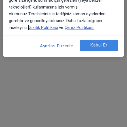
göre size içerik sunmak için çerezleri (veya benzer
Fzt. Miraç Furkan ÇİMEN
teknolojileri) kullanmasına izin vermiş
Bu uzman ilgili adres için online danışmanlık/takvim sunmuyor.
olursunuz.Tercihlerinizi istediğiniz zaman ayarlardan
görebilir ve güncelleyebilirsiniz. Daha fazla bilgi için
Randevu talep et
inceleyiniz,
Gizlilik Politikası
ve
Çerez Politikası.
Kabul Et
Ayarları Düzenle
Op. Dr. Gökhan Toğuşlu
Beyin ve sinir cerrahisi
204 görüş
Yazır Mevkii Toki Konutları, Selçuklu
•
Harita
Konya Beyhekim Devlet Hastanesi