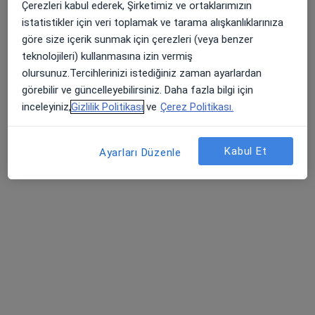
Çerezleri kabul ederek, Şirketimiz ve ortaklarımızın
Medova Hastanesi
istatistikler için veri toplamak ve tarama alışkanlıklarınıza
Bu uzman ilgili adres için online danışmanlık/takvim sunmuyor.
göre size içerik sunmak için çerezleri (veya benzer
teknolojileri) kullanmasına izin vermiş
Randevu talep et
olursunuz.Tercihlerinizi istediğiniz zaman ayarlardan
görebilir ve güncelleyebilirsiniz. Daha fazla bilgi için
inceleyiniz,
Gizlilik Politikası
ve
Çerez Politikası.
Kabul Et
Ayarları Düzenle
Uzm. Dr. Rahime Seren
Nöroloji
6 görüş
Hocacihan Saray, Saray Cd. No:1 Selçuklu, Konya, Selçuklu
•
Harita
Başkent Üniversitesi Konya Hastanesi