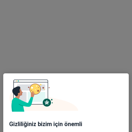
Uzm. Dr. Emine Gül
Baldane
Nöroloji
Bu kurumda online uygunluğu bulunan bir doktor veya uzman bulunamadı
Profili Gör
Uzm. Dr. Aysun Hatice Akça Karpuzoğlu
Nöroloji
22 görüş
Gizliliğiniz bizim için önemli
Şeyh Şamil Mahallesi Dosteli Caddesi No:52/1, Selçuklu
•
Harita