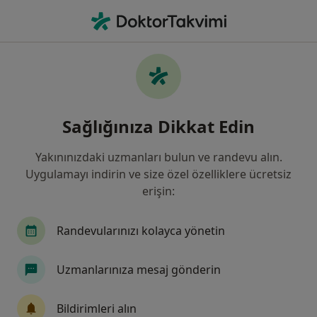
An
Nöroloji • Selçuklu, Konya
Filters
Sigorta
Harita
Selçuklu, Nöroloji
Sağlığınıza Dikkat Edin
Yakınınızdaki uzmanları bulun ve randevu alın.
Uygulamayı indirin ve size özel özelliklere ücretsiz
erişin:
Randevularınızı kolayca yönetin
Uzm. Dr. Alper Aziz Hüdai Ayaslı
Uzmanlarınıza mesaj gönderin
Nöroloji
32 görüş
Bildirimleri alın