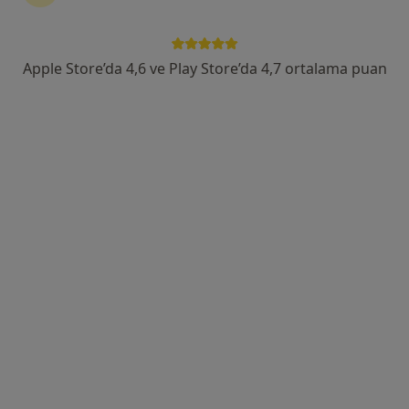
Eti Mahallesi No:16, Konya
•
Harita
Ereğli Bilge Hastanesi- Konya
Bu uzman ilgili adres için online danışmanlık/takvim sunmuyor.
Apple Store’da 4,6 ve Play Store’da 4,7 ortalama puan
Randevu talep et
Uzm. Dr. Emine Gül Baldane
Nöroloji
Kosova Mahallesi Veysel Karani Caddesi Ebru Sokak No: 14, Selçuklu
•
Harita
Farabi Hastanesi
Bu uzman ilgili adres için online danışmanlık/takvim sunmuyor.