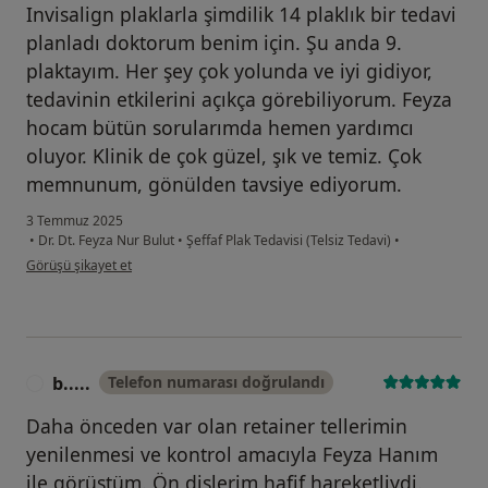
Invisalign plaklarla şimdilik 14 plaklık bir tedavi
planladı doktorum benim için. Şu anda 9.
plaktayım. Her şey çok yolunda ve iyi gidiyor,
tedavinin etkilerini açıkça görebiliyorum. Feyza
hocam bütün sorularımda hemen yardımcı
oluyor. Klinik de çok güzel, şık ve temiz. Çok
memnunum, gönülden tavsiye ediyorum.
3 Temmuz 2025
•
Dr. Dt. Feyza Nur Bulut
•
Şeffaf Plak Tedavisi (Telsiz Tedavi)
•
kullanıcının görüşüne göre ca....
Görüşü şikayet et
b.....
Telefon numarası doğrulandı
B
Daha önceden var olan retainer tellerimin
yenilenmesi ve kontrol amacıyla Feyza Hanım
ile görüştüm. Ön dişlerim hafif hareketliydi.