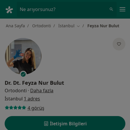
An
Ne arıyorsunuz?
Ana Sayfa
Ortodonti
İstanbul
Feyza Nur Bulut
Şehir değiştir
Dr. Dt.
Feyza Nur Bulut
uzmanliklar hakkinda
Ortodonti
·
Daha fazla
İstanbul
1 adres
4 görüş
İletişim Bilgileri