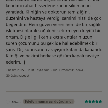
kendimi rahat hissedene kadar sıkılmadan
yanıtladı. Kliniğin ve doktorun temizliğini,
düzenini ve hastaya verdiği samimi hissi de çok
beğendim. Hem güven veren hem de bir sağlık
işletmesi olarak soğuk hissettirmeyen keyifli bir
ortam. Dişle ilgili can sıkıcı sıkıntıların uzun
süren çözümünü bu şekilde halledebilmek bir
şans. Diş konusunda arayışım kafamda kapandı.
Kliniği ve hekimi herkese gözüm kapalı tavsiye
ederim. :]
9 Kasım 2025
•
Dr. Dt. Feyza Nur Bulut
•
Ortodontik Tedavi
•
kullanıcının görüşüne göre t.....
Görüşü şikayet et
ca....
Telefon numarası doğrulandı
C