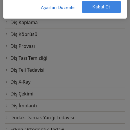
Kabul Et
Ayarları Düzenle
Diş Ilacı Kullanımı
Diş Kaplama
Diş Köprüsü
Diş Provası
Diş Taşı Temizliği
Diş Teli Tedavisi
Diş X-Ray
Diş Çekimi
Diş İmplantı
Dudak-Damak Yarığı Tedavisi
Erken Ortodontik Tedavi