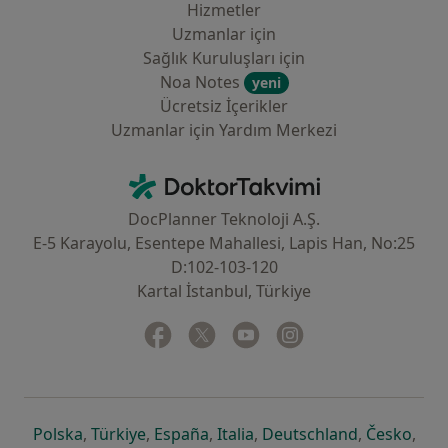
Hizmetler
Uzmanlar için
Sağlık Kuruluşları için
Noa Notes
yeni
Ücretsiz İçerikler
Uzmanlar için Yardım Merkezi
İletişim
DoktorTakvimi - Ana Sayfa
DocPlanner Teknoloji A.Ş.
E-5 Karayolu, Esentepe Mahallesi, Lapis Han, No:25
D:102-103-120
Kartal İstanbul, Türkiye
Facebook
yeni bir sekmede açılır
Twitter
yeni bir sekmede açılır
Youtube
yeni bir sekmede açılır
Instagram
yeni bir sekmede aç
yeni bir sekmede açılır
yeni bir sekmede açılır
yeni bir sekmede açılır
yeni bir sekmede açılır
yeni bir sek
yeni 
Polska
,
Türkiye
,
España
,
Italia
,
Deutschland
,
Česko
,