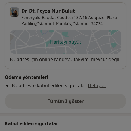
Dr. Dt. Feyza Nur Bulut
Feneryolu Bağdat Caddesi 137/16 Adıgüzel Plaza
Kadıköy,İstanbul,
Kadıköy
,
İstanbul
34724
Haritayı büyüt
yeni bir sekmede açılır
Uygunluk
Bu adres için online randevu takvimi mevcut değil
Ödeme yöntemleri
Bu adreste kabul edilen sigortalar
Detaylar
Tümünü göster
adres hakkında
Kabul edilen sigortalar