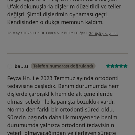
Ufak dokunuşlarla dişlerim düzeltildi ve teller
değişti. Şimdi dişlerimin oynaması geçti.
Kendisinden oldukça memnun kaldım.
kullanıcının görüşüne göre b.
26 Mayıs 2025
•
Dr. Dt. Feyza Nur Bulut
•
Diğer
•
Görüşü şikayet et
ba...u
Telefon numarası doğrulandı
B
Feyza Hn. ile 2023 Temmuz ayında ortodonti
tedavisine başladık. Benim durumumda hem
dişlerde çarpışıklık hem de alt çene ileride
olması sebebi ile kapanışta bozukluk vardı.
Normalden farklı bir ortodonti süreci oldu.
Sürecin başında daha ilk muayenede benim
durumumda yalnızca ortodonti tedavisinin
yeterli olmayacağından ve ilerleyen süreçte