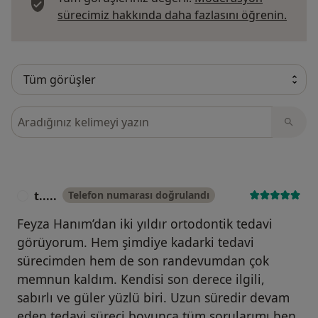
Görüş
sürecimiz hakkında daha fazlasını öğrenin.
Görüşler içerisinde ara
t.....
Telefon numarası doğrulandı
T
Feyza Hanım’dan iki yıldır ortodontik tedavi
görüyorum. Hem şimdiye kadarki tedavi
sürecimden hem de son randevumdan çok
memnun kaldım. Kendisi son derece ilgili,
sabırlı ve güler yüzlü biri. Uzun süredir devam
eden tedavi süreci boyunca tüm sorularımı ben