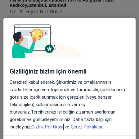
Lingual Ortodonti Derneği (LOD) ve Dudak Damak
Kadıköy,İstanbul, İstanbul
Yarıkları Derneği (DDYD) aktif üyesidir.
Dr. Dt. Feyza Nur Bulut
Uzman hekim Feyza Nur Bulut, Kōyō Dent diş
Diğer Hizmetler
kliniğinde hastalarını kabul etmektedir. Türkçe,
Ağız Bakımı(Diş Ve Diş Eti Bakımı)
İngilizce ve Fransızca dillerinde tedavi verme tecrübesi
vardır.
Ağız Koruyucusu
Cerrahi Çene Eklemi Tedavisi
Gizliliğiniz bizim için önemli
Damon Sistemi Ve Kapaklı Braketler
Çerezleri kabul ederek, Şirketimiz ve ortaklarımızın
Diastema Tedavisi
istatistikler için veri toplamak ve tarama alışkanlıklarınıza
göre size içerik sunmak için çerezleri (veya benzer
Diş Bakımı
teknolojileri) kullanmasına izin vermiş
Diş Bakımında Lazer Tedavisi
olursunuz.Tercihlerinizi istediğiniz zaman ayarlardan
görebilir ve güncelleyebilirsiniz. Daha fazla bilgi için
Diş Beyazlatma
inceleyiniz,
Gizlilik Politikası
ve
Çerez Politikası.
Diş Dolgusu