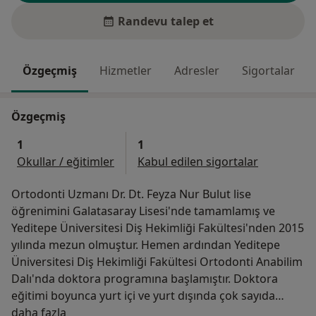
Randevu talep et
Özgeçmiş
Hizmetler
Adresler
Sigortalar
Özgeçmiş
1
1
Okullar / eğitimler
Kabul edilen sigortalar
Ortodonti Uzmanı Dr. Dt. Feyza Nur Bulut lise
öğrenimini Galatasaray Lisesi'nde tamamlamış ve
Yeditepe Üniversitesi Diş Hekimliği Fakültesi'nden 2015
yılında mezun olmuştur. Hemen ardından Yeditepe
Üniversitesi Diş Hekimliği Fakültesi Ortodonti Anabilim
Dalı'nda doktora programına başlamıştır. Doktora
eğitimi boyunca yurt içi ve yurt dışında çok sayıda
Hakkımda
eğitim, seminer ve kongreye katılmıştır. 2020 yılında
daha fazla