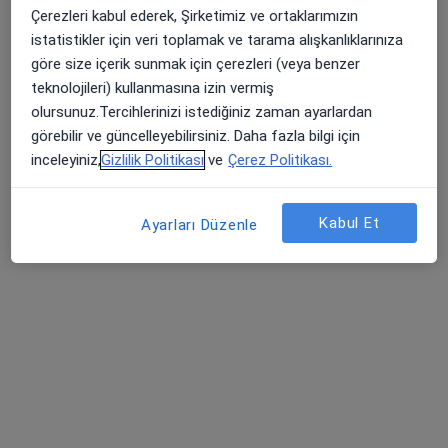
Çerezleri kabul ederek, Şirketimiz ve ortaklarımızın
Adres
Online
istatistikler için veri toplamak ve tarama alışkanlıklarınıza
göre size içerik sunmak için çerezleri (veya benzer
İçerenköy Mahallesi KarslıAhmet Caddesi No:39/2, Ataşehir
•
Harita
teknolojileri) kullanmasına izin vermiş
Nevzat Sezer Işıksaçan Muayenehanesi
olursunuz.Tercihlerinizi istediğiniz zaman ayarlardan
Bu uzman ilgili adres için online danışmanlık/takvim sunmuyor.
görebilir ve güncelleyebilirsiniz. Daha fazla bilgi için
inceleyiniz,
Gizlilik Politikası
ve
Çerez Politikası.
Randevu talep et
Kabul Et
Ayarları Düzenle
Dt. Mustafa Buğra Cihat
Diş hekimi