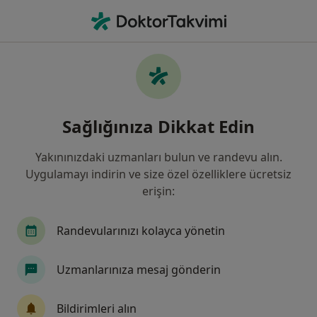
An
Diş Çapraşıklığı • Istanbul
Filters
• 1
Sigorta
Harita
Diş Çapraşıklığı, İstanbul
Sağlığınıza Dikkat Edin
Yakınınızdaki uzmanları bulun ve randevu alın.
Hangi uzmanlığı aramıştınız?
Uygulamayı indirin ve size özel özelliklere ücretsiz
Diş Hekimi
Ortodonti
Ağız Diş Ve Çene Ce
erişin:
Randevularınızı kolayca yönetin
Uzmanlarınıza mesaj gönderin
Bildirimleri alın