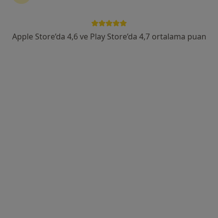
Dt. İbrahim Karahan
Apple Store’da 4,6 ve Play Store’da 4,7 ortalama puan
Diş hekimi
Alemdağ Caddesi Nevzatbey İşhanı, Sondurak 141/25, Ümraniye
•
Harita
İbrahim Karahan Muayenehanesi
Bu uzman ilgili adres için online danışmanlık/takvim sunmuyor.
Randevu talep et