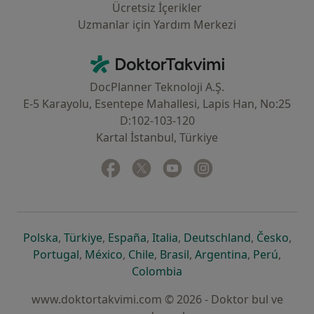
Ücretsiz İçerikler
Uzmanlar için Yardım Merkezi
İletişim
DoktorTakvimi - Ana Sayfa
DocPlanner Teknoloji A.Ş.
E-5 Karayolu, Esentepe Mahallesi, Lapis Han, No:25
D:102-103-120
Kartal İstanbul, Türkiye
Facebook
yeni bir sekmede açılır
Twitter
yeni bir sekmede açılır
Youtube
yeni bir sekmede açılır
Instagram
yeni bir sekmede aç
yeni bir sekmede açılır
yeni bir sekmede açılır
yeni bir sekmede açılır
yeni bir sekmede açılır
yeni bir sek
yeni 
Polska
,
Türkiye
,
España
,
Italia
,
Deutschland
,
Česko
,
yeni bir sekmede açılır
yeni bir sekmede açılır
yeni bir sekmede açılır
yeni bir sekmede açılır
yeni bir sekm
yeni bi
Portugal
,
México
,
Chile
,
Brasil
,
Argentina
,
Perú
,
yeni bir sekmede açılır
Colombia
www.doktortakvimi.com © 2026 - Doktor bul ve