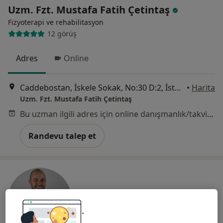
Uzm. Fzt. Mustafa Fatih Çetintaş
Fizyoterapi ve rehabilitasyon
12 görüş
Adres
Online
Caddebostan, İskele Sokak, No:30 D:2, İstanbul
•
Harita
Uzm. Fzt. Mustafa Fatih Çetintaş
Bu uzman ilgili adres için online danışmanlık/takvim sunmuyor.
Randevu talep et