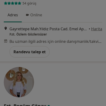
54 görüş
Adres
Online
Gayrettepe Mah.Yıldız Posta Cad. Emel Apt. No:14 Kat:6 D:603, İstanbul
•
Harita
Fzt. Özlem Gözlersüzer
Bu uzman ilgili adres için online danışmanlık/takvim sunmuyor.
Randevu talep et
Fzt. Begüm Gönay