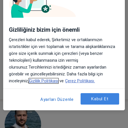
Dr. Dt. Nevzat Sezer Işıksaçan
Ağız diş ve çene cerrahisi
Gizliliğiniz bizim için önemli
6 görüş
Çerezleri kabul ederek, Şirketimiz ve ortaklarımızın
Adres
Online
istatistikler için veri toplamak ve tarama alışkanlıklarınıza
göre size içerik sunmak için çerezleri (veya benzer
İçerenköy Mahallesi KarslıAhmet Caddesi No:39/2, Ataşehir
•
Harita
teknolojileri) kullanmasına izin vermiş
Nevzat Sezer Işıksaçan Muayenehanesi
olursunuz.Tercihlerinizi istediğiniz zaman ayarlardan
görebilir ve güncelleyebilirsiniz. Daha fazla bilgi için
Bu uzman ilgili adres için online danışmanlık/takvim sunmuyor.
inceleyiniz,
Gizlilik Politikası
ve
Çerez Politikası.
Randevu talep et
Kabul Et
Ayarları Düzenle