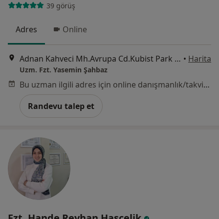
39 görüş
Adres
Online
Adnan Kahveci Mh.Avrupa Cd.Kubist Park Residance 1.Kat No:142, İstanbul
•
Harita
Uzm. Fzt. Yasemin Şahbaz
Bu uzman ilgili adres için online danışmanlık/takvim sunmuyor.
Randevu talep et
Fzt. Hande Reyhan Hasçelik