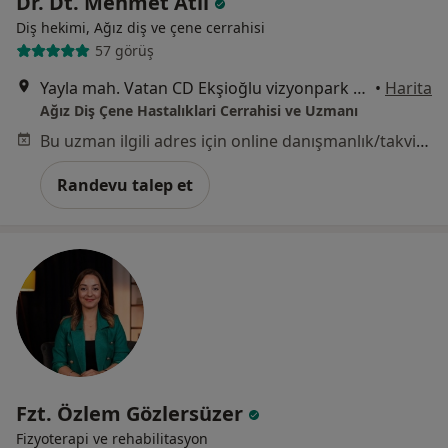
Dr. Dt. Mehmet Atıl
Diş hekimi, Ağız diş ve çene cerrahisi
57 görüş
Yayla mah. Vatan CD Ekşioğlu vizyonpark sitesi A2 blok 72/4 Tuzla, İstanbul
•
Harita
Ağız Diş Çene Hastalıklari Cerrahisi ve Uzmanı
Bu uzman ilgili adres için online danışmanlık/takvim sunmuyor.
Randevu talep et
Fzt. Özlem Gözlersüzer
Fizyoterapi ve rehabilitasyon