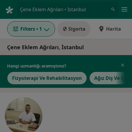
An
Çene Eklem Ağrıları • Istanbul
Filters
• 1
Sigorta
Harita
Çene Eklem Ağrıları, İstanbul
Hangi uzmanlığı aramıştınız?
Fizyoterapi Ve Rehabilitasyon
Ağız Diş Ve Çene