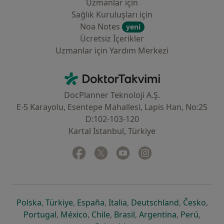
Uzmanlar için
Sağlık Kuruluşları için
Noa Notes
yeni
Ücretsiz İçerikler
Uzmanlar için Yardım Merkezi
İletişim
DoktorTakvimi - Ana Sayfa
DocPlanner Teknoloji A.Ş.
E-5 Karayolu, Esentepe Mahallesi, Lapis Han, No:25
D:102-103-120
Kartal İstanbul, Türkiye
Facebook
yeni bir sekmede açılır
Twitter
yeni bir sekmede açılır
Youtube
yeni bir sekmede açılır
Instagram
yeni bir sekmede aç
yeni bir sekmede açılır
yeni bir sekmede açılır
yeni bir sekmede açılır
yeni bir sekmede açılır
yeni bir sek
yeni 
Polska
,
Türkiye
,
España
,
Italia
,
Deutschland
,
Česko
,
yeni bir sekmede açılır
yeni bir sekmede açılır
yeni bir sekmede açılır
yeni bir sekmede açılır
yeni bir sekm
yeni bi
Portugal
,
México
,
Chile
,
Brasil
,
Argentina
,
Perú
,