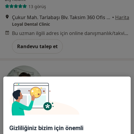
13 görüş
Çukur Mah. Tarlabaşı Blv. Taksim 360 Ofis Blokları 360 blok Kat:5 Ofis No:42 Beyoğlu, İstanbul
•
Harita
Loyal Dental Clinic
Bu uzman ilgili adres için online danışmanlık/takvim sunmuyor.
Randevu talep et
Dt. Cenk Demir
Diş hekimi
Gizliliğiniz bizim için önemli
11 görüş