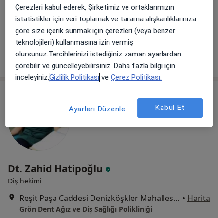
Çerezleri kabul ederek, Şirketimiz ve ortaklarımızın
Sinanpaşa Mahallesi Beşiktaş Cad. Deniz Yıldızı İş Merkezi No:1 Kat 3 Pk: 34353, İstanbul
•
Harita
istatistikler için veri toplamak ve tarama alışkanlıklarınıza
Dent Corner Ağız Ve Diş Sağlığı Merkezi
göre size içerik sunmak için çerezleri (veya benzer
Bu uzman ilgili adres için online danışmanlık/takvim sunmuyor.
teknolojileri) kullanmasına izin vermiş
olursunuz.Tercihlerinizi istediğiniz zaman ayarlardan
Randevu talep et
görebilir ve güncelleyebilirsiniz. Daha fazla bilgi için
inceleyiniz,
Gizlilik Politikası
ve
Çerez Politikası.
Kabul Et
Ayarları Düzenle
Dt. Zahid Hatipoğlu
Diş hekimi
Reşit Paşa Caddesi Denizköşkler Mahallesi No:23B, İstanbul
•
Harita
Grön Dent Ağız ve Diş Sağlığı Polikliniği