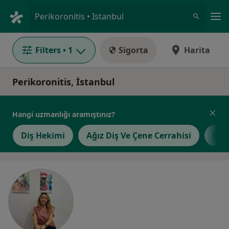
An
Perikoronitis • Istanbul
Filters
• 1
Sigorta
Harita
Perikoronitis, İstanbul
Hangi uzmanlığı aramıştınız?
Diş Hekimi
Ağız Diş Ve Çene Cerrahisi
Ort