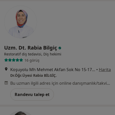
Uzm. Dt. Rabia Bilgiç
Restoratif diş tedavisi, Diş hekimi
16 görüş
Koşuyolu Mh Mehmet Akfan Sok No 15-17 Kat 2 Kadıköy/ İSTANBUL, İstanbul
•
Harita
Dr.Öğr.Üyesi Rabia BİLGİÇ.
Bu uzman ilgili adres için online danışmanlık/takvim sunmuyor.
Randevu talep et