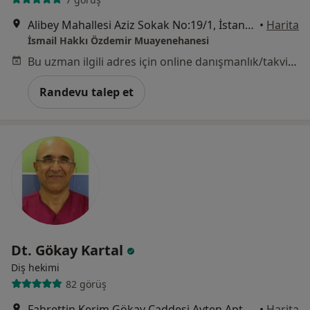
Alibey Mahallesi Aziz Sokak No:19/1, İstanbul
•
Harita
İsmail Hakkı Özdemir Muayenehanesi
Bu uzman ilgili adres için online danışmanlık/takvim sunmuyor.
Randevu talep et
Dt. Gökay Kartal
Diş hekimi
82 görüş
Fahrettin Kerim Gökay Caddesi Ayten Apt No:180 D 11 Göztepe, İstanbul
•
Harita