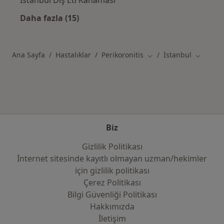
İstanbul Diş Eti Kanaması
Daha fazla (15)
Kategoride daha fazlası: İstanbul şehrinde il
Ana Sayfa
Hastalıklar
Perikoronitis
İstanbul
Şehir değiştir
Şehir değ
Biz
Gizlilik Politikası
İnternet sitesinde kayıtlı olmayan uzman/hekimler
i̇çin gizlilik politikası
Çerez Politikası
Bilgi Güvenliği Politikası
Hakkımızda
İletişim