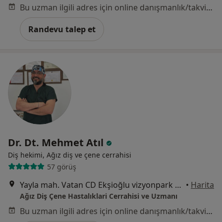
Bu uzman ilgili adres için online danışmanlık/takvim sunmuyor.
Randevu talep et
Dr. Dt. Mehmet Atıl
Diş hekimi, Ağız diş ve çene cerrahisi
57 görüş
Yayla mah. Vatan CD Ekşioğlu vizyonpark sitesi A2 blok 72/4 Tuzla, İstanbul
•
Harita
Ağız Diş Çene Hastalıklari Cerrahisi ve Uzmanı
Bu uzman ilgili adres için online danışmanlık/takvim sunmuyor.