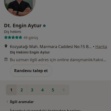
Dt. Engin Aytur
Diş hekimi
49 görüş
Kozyatağı Mah. Marmara Caddesi No:15 B, İstanbul
•
Harita
Diş Hekimi Engin Aytur
Bu uzman ilgili adres için online danışmanlık/takvim sunmuyor.
Randevu talep et
1
2
3
4
5
İlgili aramalar