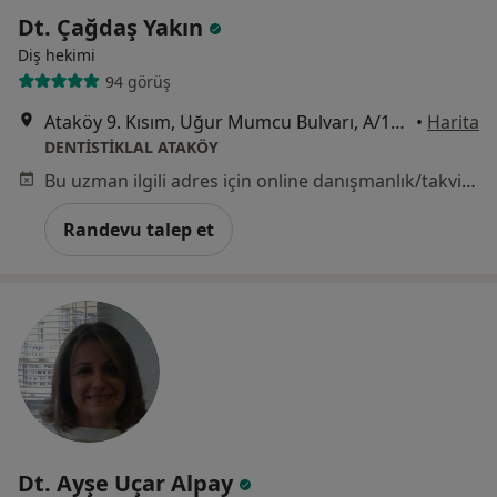
Dt. Çağdaş Yakın
Diş hekimi
94 görüş
Ataköy 9. Kısım, Uğur Mumcu Bulvarı, A/11a D:4 BAKIRKÖY, İstanbul
•
Harita
DENTİSTİKLAL ATAKÖY
Bu uzman ilgili adres için online danışmanlık/takvim sunmuyor.
Randevu talep et
Dt. Ayşe Uçar Alpay