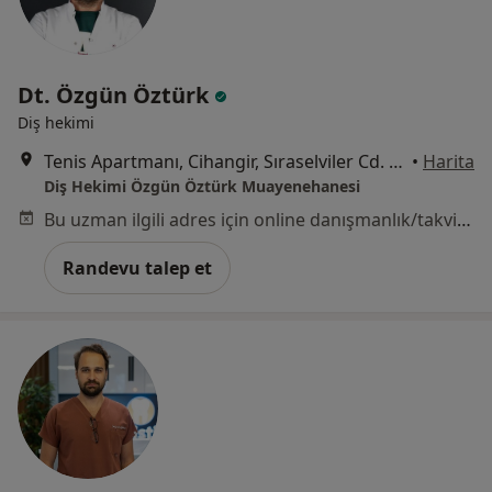
Dt. Özgün Öztürk
Diş hekimi
Tenis Apartmanı, Cihangir, Sıraselviler Cd. No:93 Daire:3, 34433 Beyoğlu/İstanbul, İstanbul
•
Harita
Diş Hekimi Özgün Öztürk Muayenehanesi
Bu uzman ilgili adres için online danışmanlık/takvim sunmuyor.
Randevu talep et