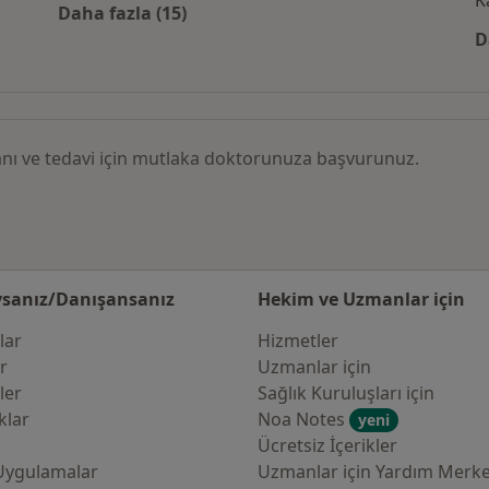
K
Daha fazla (15)
 göre Lezyonlu (Enfekte) Diş
Kategoride daha fazlası: İlgili hastalıklar
D
 tanı ve tedavi için mutlaka doktorunuza başvurunuz.
sanız/Danışansanız
Hekim ve Uzmanlar için
lar
Hizmetler
er
Uzmanlar için
ler
Sağlık Kuruluşları için
klar
Noa Notes
yeni
Ücretsiz İçerikler
Uygulamalar
Uzmanlar için Yardım Merke