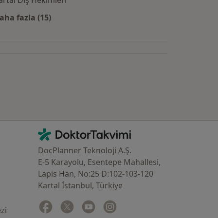
artal Diş Hekimleri
aha fazla (15)
Kategoride daha fazlası: Yakın zamanda aranan d
İletişim
DoktorTakvimi - Ana Sayfa
DocPlanner Teknoloji A.Ş.
E-5 Karayolu, Esentepe Mahallesi,
Lapis Han, No:25 D:102-103-120
Kartal İstanbul, Türkiye
Facebook
yeni bir sekmede açılır
Twitter
yeni bir sekmede açılır
Youtube
yeni bir sekmede açılır
Instagram
yeni bir sekmede açılır
zi