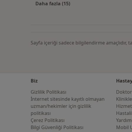
Daha fazla (15)
Kategoride daha fazlası: Şehirlere
Sayfa içeriği sadece bilgilendirme amaçlıdır,
Biz
Hastay
Gizlilik Politikası
Doktor
İnternet sitesinde kayıtlı olmayan
Klinikl
uzman/hekimler i̇çin gizlilik
Hizmet
politikası
Hastali
Çerez Politikası
Yardım
Bilgi Güvenliği Politikası
Mobil 