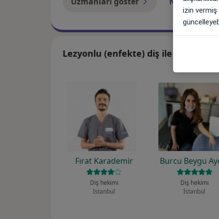
Uzmanları göster
Nasıl çalışır?
izin vermiş
güncelleyebi
Lezyonlu (enfekte) diş ile ilgilenen
Fırat Karademir
Burcu Beygu Ay
Diş hekimi
Diş hekimi
İstanbul
İstanbul