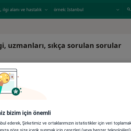
ilgi alanı ve hastalık, isim
örnek: İstanbul
lgi, uzmanları, sıkça sorulan sorular
 veya devam ettirmek için online danışmanlığı seçin. Eğer
iniz bizim için önemli
 de randevu alabilirsiniz.
abul ederek, Şirketimiz ve ortaklarımızın istatistikler için veri toplam
arınıza göre size içerik sunmak için çerezleri (veya benzer teknolojiler