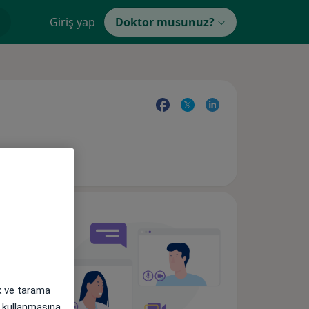
Giriş yap
Doktor musunuz?
ak ve tarama
i) kullanmasına