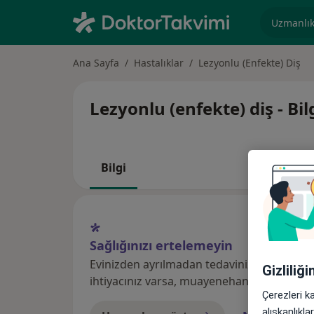
Uzmanlık, 
Ana Sayfa
Hastalıklar
Lezyonlu (Enfekte) Diş
Lezyonlu (enfekte) diş - Bi
Bilgi
Sağlığınızı ertelemeyin
Evinizden ayrılmadan tedavinizi başlatmak
Gizliliğ
ihtiyacınız varsa, muayenehane ziyareti için
Çerezleri k
alışkanlıkl