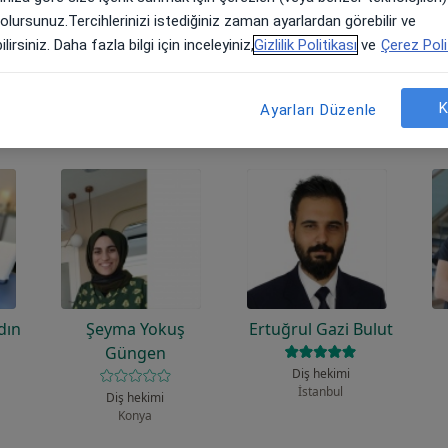
 olursunuz.Tercihlerinizi istediğiniz zaman ayarlardan görebilir ve
lirsiniz. Daha fazla bilgi için inceleyiniz,
Gizlilik Politikası
ve
Çerez Poli
 uzmanlardan bazıları
K
Ayarları Düzenle
dın
Şeyma Yokuş
Ertuğrul Gazi Bulut
Güngen
Diş hekimi
İstanbul
Diş hekimi
Konya