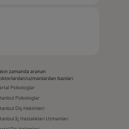
akın zamanda aranan
oktorlardan/uzmanlardan bazıları
artal Psikologlar
stanbul Psikologlar
stanbul Diş Hekimleri
stanbul İç Hastalıkları Uzmanları