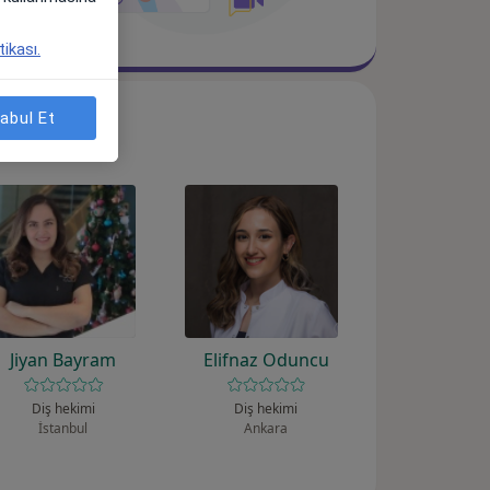
tikası.
abul Et
Jiyan Bayram
Elifnaz Oduncu
Diş hekimi
Diş hekimi
İstanbul
Ankara