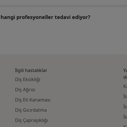
ı hangi profesyoneller tedavi ediyor?
İlgili hastalıklar
Y
d
Diş Eksikliği
K
Diş Ağrısı
İ
Diş Eti Kanaması
İ
Diş Gıcırdatma
İ
Diş Çapraşıklığı