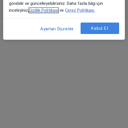
görebilir ve güncelleyebilirsiniz. Daha fazla bilgi için
Diş hekimi
inceleyiniz,
Gizlilik Politikası
ve
Çerez Politikası.
İstanbul
Kabul Et
Ayarları Düzenle
Sevcan Tuç
Diş hekimi
İstanbul
Ertuğrul Gazi Bulut
Diş hekimi
İstanbul
Jiyan Bayram
Diş hekimi
İstanbul