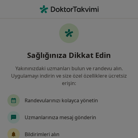
An
Ne arıyorsunuz?
Ana Sayfa
Hastalıklar
Diş Kırıkları
Diş kırıkları - Bilgi, uzmanları,
Sağlığınıza Dikkat Edin
sıkça sorulan sorular
Yakınınızdaki uzmanları bulun ve randevu alın.
Uygulamayı indirin ve size özel özelliklere ücretsiz
erişin:
Bilgi
Randevularınızı kolayca yönetin
Uzmanlarınıza mesaj gönderin
Sağlığınızı ertelemeyin
Evinizden ayrılmadan tedavinizi başlatmak veya
Bildirimleri alın