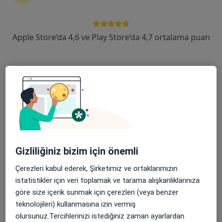
devam ettirmek için online danışmanlığı seçin. Eğer
ihtiyacınız varsa, muayenehane ziyareti için de
randevu alabilirsiniz.
Apple Store’da 4,6 ve Play Store’da 4,7 ortalama puan
Uzmanları göster
Nasıl çalışır?
Diş kırıkları ile ilgilenen uzmanlardan
bazıları
Hamide Yılmaz
Gizliliğiniz bizim için önemli
Çerezleri kabul ederek, Şirketimiz ve ortaklarımızın
Diş hekimi
istatistikler için veri toplamak ve tarama alışkanlıklarınıza
Bursa
göre size içerik sunmak için çerezleri (veya benzer
teknolojileri) kullanmasına izin vermiş
Şah Cihan Taşgın
olursunuz.Tercihlerinizi istediğiniz zaman ayarlardan