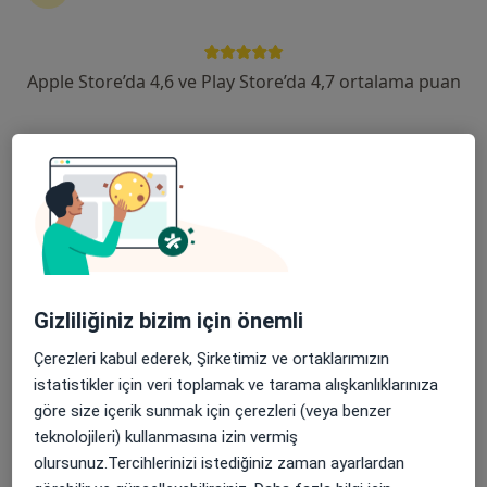
devam ettirmek için online danışmanlığı seçin. Eğer
ihtiyacınız varsa, muayenehane ziyareti için de
randevu alabilirsiniz.
Apple Store’da 4,6 ve Play Store’da 4,7 ortalama puan
Uzmanları göster
Nasıl çalışır?
Çene bozukluğu ile ilgilenen uzmanlardan
bazıları
Gizliliğiniz bizim için önemli
Fırat Karademir
Çerezleri kabul ederek, Şirketimiz ve ortaklarımızın
Diş hekimi
istatistikler için veri toplamak ve tarama alışkanlıklarınıza
İstanbul
göre size içerik sunmak için çerezleri (veya benzer
teknolojileri) kullanmasına izin vermiş
olursunuz.Tercihlerinizi istediğiniz zaman ayarlardan
İrem Sena Divanlıoğlu