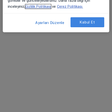
görebilir ve güncelleyebilirsiniz. Daha fazla bilgi için
inceleyiniz,
Gizlilik Politikası
ve
Çerez Politikası.
Diş hekimi
Ankara
Kabul Et
Ayarları Düzenle
Nihat Adıyaman
Diş hekimi
Diyarbakır
Sevcan Tuç
Diş hekimi
İstanbul
Emir Bahman Şahbaz
Ortodonti, Diş hekimi
Ankara