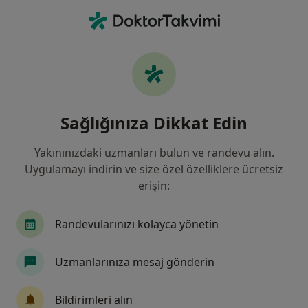
An
Ne arıyorsunuz?
Ana Sayfa
Hastalıklar
Çene Bozukluğu
Çene bozukluğu - Bilgi,
Sağlığınıza Dikkat Edin
uzmanları, sıkça sorulan sorular
Yakınınızdaki uzmanları bulun ve randevu alın.
Uygulamayı indirin ve size özel özelliklere ücretsiz
erişin:
Bilgi
Randevularınızı kolayca yönetin
Uzmanlarınıza mesaj gönderin
Sağlığınızı ertelemeyin
Evinizden ayrılmadan tedavinizi başlatmak veya
Bildirimleri alın