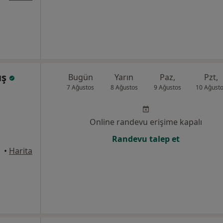
uş
Bugün
Yarın
Paz,
Pzt,
7 Ağustos
8 Ağustos
9 Ağustos
10 Ağust
Online randevu erişime kapalı
Randevu talep et
•
Harita