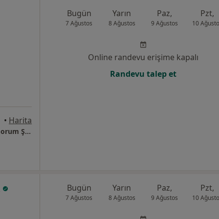
Bugün
Yarın
Paz,
Pzt,
7 Ağustos
8 Ağustos
9 Ağustos
10 Ağust
Online randevu erişime kapalı
Randevu talep et
•
Harita
Özel Akdeniz Ağız Ve Diş Sağlığı Polikliniği Forum Şube
k
Bugün
Yarın
Paz,
Pzt,
7 Ağustos
8 Ağustos
9 Ağustos
10 Ağust