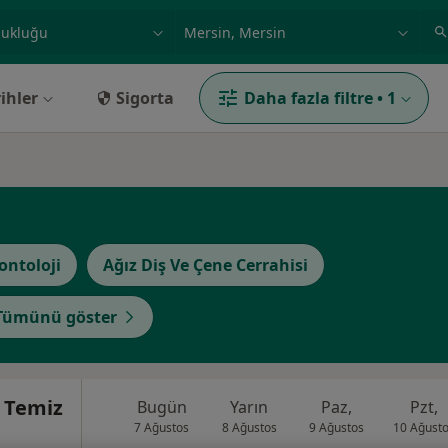
ilgi alanı ve hastalık, isim
örnek: İstanbul
ihler
Sigorta
Daha fazla filtre
•
1
ontoloji
Ağız Diş Ve Çene Cerrahisi
Tümünü göster
 Temiz
Bugün
Yarın
Paz,
Pzt,
7 Ağustos
8 Ağustos
9 Ağustos
10 Ağust