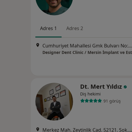
Adres 1
Adres 2
Cumhuriyet Mahallesi Gmk Bulvarı No:961-BA, Mezitli
Dt. Mert Yıldız
Diş hekimi
91 görüş
Merkez Mah. Zeytinlik Cad. 52121. Sok. No:4 Koşuyolu 2 Apt. Kat:1 Daire:2,