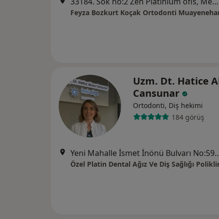
33184. Sok no:2 Zen Platinium ofis, Mersin
Feyza Bozkurt Koçak Ortodonti Muayeneha
Uzm. Dt. Hatice A
Cansunar
Ortodonti, Diş hekimi
184 görüş
Yeni Mahalle İsmet İnönü Bulvarı No:59
Özel Platin Dental Ağız Ve Diş Sağlığı Polikli