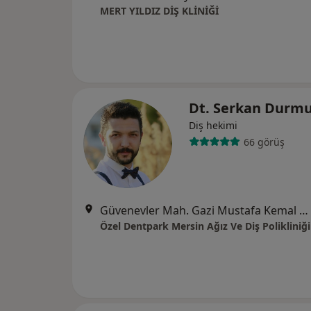
MERT YILDIZ DİŞ KLİNİĞİ
Dt. Serkan Durm
Diş hekimi
66 görüş
Güvenevler Mah. Gazi Mustafa Kemal Bulvarı Akdeniz Apt No:352/3 kat:1(Pozcu Kitapsan yanı Platin üstü), Mersin
Özel Dentpark Mersin Ağız Ve Diş Polikliniği