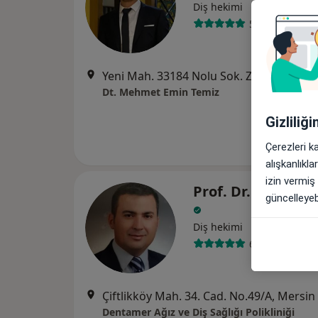
Diş hekimi
5 görüş
Yeni Mah. 33184 Nolu Sok. Zen Platinum Office Kat :2/5, Yenişehir
Dt. Mehmet Emin Temiz
Gizliliğ
Çerezleri k
alışkanlıkl
izin vermiş
Prof. Dr. Yıldıray
güncelleyebi
Diş hekimi
68 görüş
Çiftlikköy Mah. 34. Cad. No.49/A, Mersin
Dentamer Ağız ve Diş Sağlığı Polikliniği