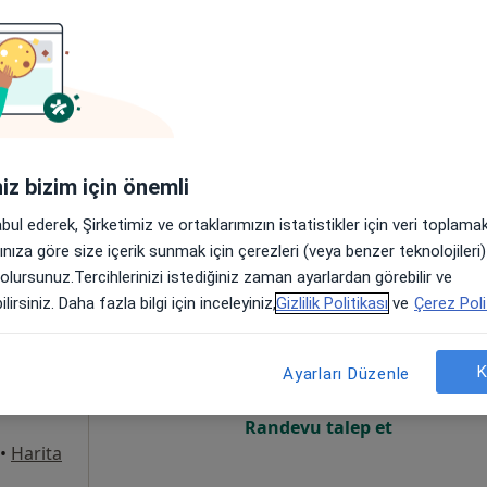
Online randevu erişime kapalı
Randevu talep et
•
Harita
iniz bizim için önemli
abul ederek, Şirketimiz ve ortaklarımızın istatistikler için veri toplam
arınıza göre size içerik sunmak için çerezleri (veya benzer teknolojiler
 olursunuz.Tercihlerinizi istediğiniz zaman ayarlardan görebilir ve
 Şişman
Bugün
Yarın
Paz,
Pzt,
lirsiniz. Daha fazla bilgi için inceleyiniz,
Gizlilik Politikası
ve
Çerez Poli
7 Ağustos
8 Ağustos
9 Ağustos
10 Ağust
K
Ayarları Düzenle
Online randevu erişime kapalı
Randevu talep et
•
Harita