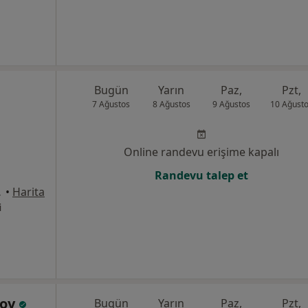
Bugün
Yarın
Paz,
Pzt,
7 Ağustos
8 Ağustos
9 Ağustos
10 Ağust
Online randevu erişime kapalı
Randevu talep et
 Erdemli
•
Harita
i
soy
Bugün
Yarın
Paz,
Pzt,