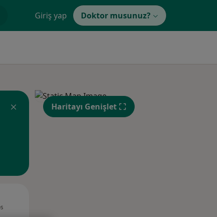
Giriş yap
Doktor musunuz?
Haritayı Genişlet
Sal,
Çar,
Per,
os
11 Ağustos
12 Ağustos
13 Ağustos