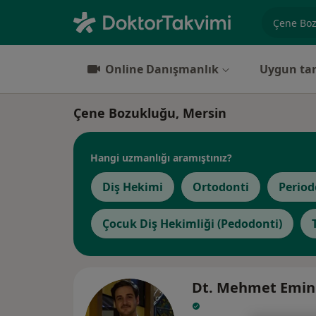
Uzmanlık, 
Online Danışmanlık
Uygun tar
Çene Bozukluğu, Mersin
Hangi uzmanlığı aramıştınız?
Diş Hekimi
Ortodonti
Period
Çocuk Diş Hekimliği (Pedodonti)
Dt. Mehmet Emin