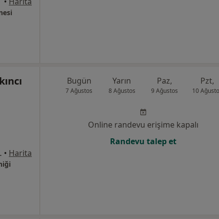
•
Harita
nesi
kıncı
Bugün
Yarın
Paz,
Pzt,
7 Ağustos
8 Ağustos
9 Ağustos
10 Ağust
Online randevu erişime kapalı
Randevu talep et
 Ofisium34, Mersin
•
Harita
niği