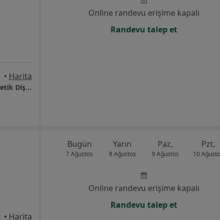
Online randevu erişime kapalı
Randevu talep et
•
Harita
Designer Dent Clinic / Mersin İmplant ve Estetik Diş Hekimliği
Bugün
Yarın
Paz,
Pzt,
7 Ağustos
8 Ağustos
9 Ağustos
10 Ağust
Online randevu erişime kapalı
Randevu talep et
 Mersin
•
Harita