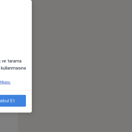
ak ve tarama
i) kullanmasına
Sal,
Çar,
Per,
tikası.
os
11 Ağustos
12 Ağustos
13 Ağustos
abul Et