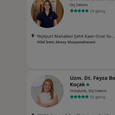
Diş hekimi
24 görüş
Yeşilyurt Mahallesi Şehit Kaan Onat Sokak No:1/2, Tarsus
Hilal İrem Aksoy Muayenehanesi
Uzm. Dt. Feyza B
Koçak
Ortodonti, Diş hekimi
52 görüş