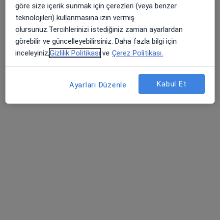
Uzm. Dr. Zafer Subaşı
göre size içerik sunmak için çerezleri (veya benzer
Psikiyatri
teknolojileri) kullanmasına izin vermiş
6 görüş
olursunuz.Tercihlerinizi istediğiniz zaman ayarlardan
görebilir ve güncelleyebilirsiniz. Daha fazla bilgi için
Hamidiye Mh, Rauf Denktaş Caddesi, Eyüboğlu Bulvar İş A Blok, Daire :23, Çanakkale
•
Harita
inceleyiniz,
Gizlilik Politikası
ve
Çerez Politikası.
Psikiyatri Uzmanı Dr. Zafer SUBAŞI
Bu uzman ilgili adres için online danışmanlık/takvim sunmuyor.
Kabul Et
Ayarları Düzenle
Randevu talep et
Uzm. Dr. Esra Kolat
Psikiyatri