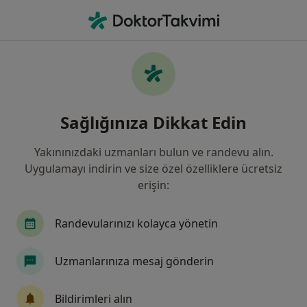
An
Somatoform Bozukluk • Çanakkale, Çanakkale
Filters
• 1
Sigorta
Harita
Somatoform Bozukluk, Çanakkale
Sağlığınıza Dikkat Edin
Yakınınızdaki uzmanları bulun ve randevu alın.
Hangi uzmanlığı aramıştınız?
Uygulamayı indirin ve size özel özelliklere ücretsiz
Psikiyatri
erişin:
Randevularınızı kolayca yönetin
Uzmanlarınıza mesaj gönderin
Bildirimleri alın