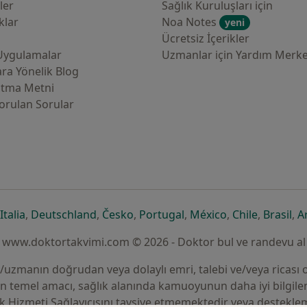
ler
Sağlık Kuruluşları için
klar
Noa Notes
yeni
Ücretsiz İçerikler
Uygulamalar
Uzmanlar için Yardım Merke
ra Yönelik Blog
atma Metni
orulan Sorular
çılır
sekmede açılır
eni bir sekmede açılır
yeni bir sekmede açılır
yeni bir sekmede açılır
yeni bir sekmede açılır
yeni bir sekmede açılır
yeni bir sekmede
yeni bir s
yen
Italia
,
Deutschland
,
Česko
,
Portugal
,
México
,
Chile
,
Brasil
,
A
www.doktortakvimi.com © 2026 - Doktor bul ve randevu al
un/uzmanın doğrudan veya dolaylı emri, talebi ve/veya ricası o
nin temel amacı, sağlık alanında kamuoyunun daha iyi bilgil
ık Hizmeti Sağlayıcısını tavsiye etmemektedir veya destekl