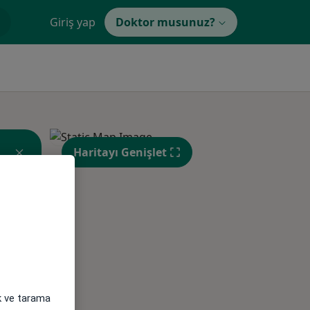
Giriş yap
Doktor musunuz?
Haritayı Genişlet
Pzt,
Sal,
Çar,
s
10 Ağustos
11 Ağustos
12 Ağustos
ak ve tarama