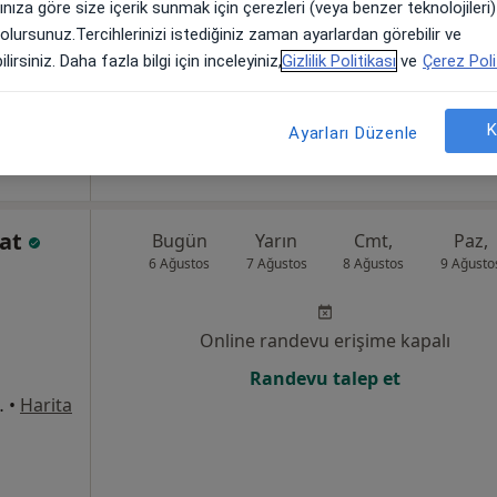
arınıza göre size içerik sunmak için çerezleri (veya benzer teknolojiler
Randevu talep et
 olursunuz.Tercihlerinizi istediğiniz zaman ayarlardan görebilir ve
•
Harita
lirsiniz. Daha fazla bilgi için inceleyiniz,
Gizlilik Politikası
ve
Çerez Poli
K
Ayarları Düzenle
lat
Bugün
Yarın
Cmt,
Paz,
6 Ağustos
7 Ağustos
8 Ağustos
9 Ağusto
Online randevu erişime kapalı
Randevu talep et
rşısı, MİGROS’un üst katı), Çanakkale
•
Harita