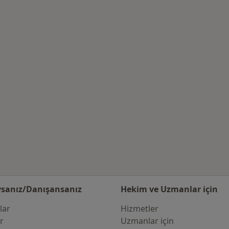
 şehrinde ilgili hastalıklar
sanız/Danışansanız
Hekim ve Uzmanlar için
lar
Hizmetler
er
Uzmanlar için