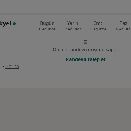
kyel
Bugün
Yarın
Cmt,
Paz,
6 Ağustos
7 Ağustos
8 Ağustos
9 Ağusto
Online randevu erişime kapalı
Randevu talep et
•
Harita