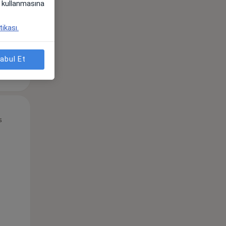
i) kullanmasına
tikası.
abul Et
Pzt,
Sal,
Çar,
s
10 Ağustos
11 Ağustos
12 Ağustos