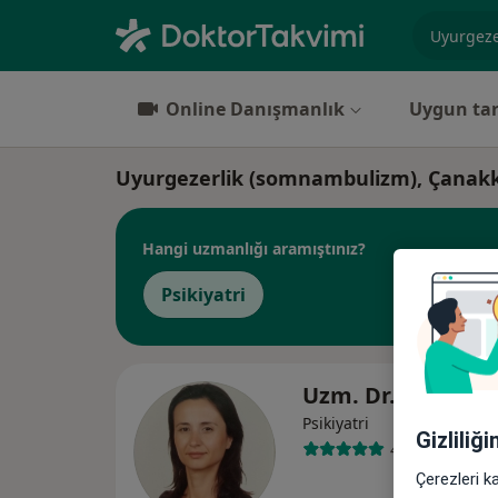
Uzmanlık, 
Online Danışmanlık
Uygun tar
Uyurgezerlik (somnambulizm), Çanak
Hangi uzmanlığı aramıştınız?
Psikiyatri
Uzm. Dr. Seda Me
Psikiyatri
Gizliliğ
46 görüş
Çerezleri k