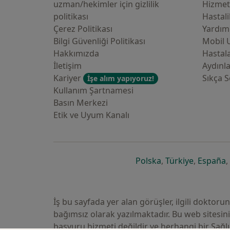
uzman/hekimler i̇çin gizlilik
Hizmet
politikası
Hastali
Çerez Politikası
Yardım
Bilgi Güvenliği Politikası
Mobil 
Hakkımızda
Hastala
İletişim
Aydınl
Kariyer
Sıkça S
İşe alım yapıyoruz!
Kullanım Şartnamesi
Basın Merkezi
Etik ve Uyum Kanalı
yeni bir sekmede a
yeni bir 
y
Polska
,
Türkiye
,
España
,
İş bu sayfada yer alan görüşler, ilgili doktor
bağımsız olarak yazılmaktadır. Bu web sitesi
başvuru hizmeti değildir ve herhangi bir Sağl