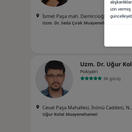
alışkanlıkl
izin vermiş
İsmet Paşa mah. Demircioğlu cad. Bayar Premium evleri D blok Kat:4 Daire 39, Çanakkale
güncelleyebi
Uzm. Dr. Seda Çırak Muayenehanesi
Uzm. Dr. Uğur Ko
Psikiyatri
96 görüş
Cevat Paşa Mahallesi, İnönü Caddesi, No:43 A Blok Kat:1 Daire:3 (Çanakkale İŞKUR ka
Uğur Kolat Muayenehanesi