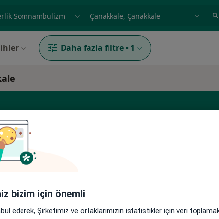
ilgi alanı ve hastalık, isim
örnek: İstanbul
ihler
Daha fazla filtre
•
1
kale
rtol
Bugün
Yarın
Cmt,
Paz,
6 Ağustos
7 Ağustos
8 Ağustos
9 Ağusto
iniz bizim için önemli
abul ederek, Şirketimiz ve ortaklarımızın istatistikler için veri toplam
Online randevu erişime kapalı