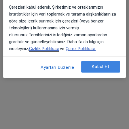
Balıkesir, Balıkesir içinde herhangi bir İç
Hastalıkları sonucu bulamadık
Çerezleri kabul ederek, Şirketimiz ve ortaklarımızın
istatistikler için veri toplamak ve tarama alışkanlıklarınıza
Filtrelerden bazılarını kaldırmayı düşünün:
göre size içerik sunmak için çerezleri (veya benzer
Apple Store’da 4,6 ve Play Store’da 4,7 ortalama puan
teknolojileri) kullanmasına izin vermiş
Sigortalar
olursunuz.Tercihlerinizi istediğiniz zaman ayarlardan
görebilir ve güncelleyebilirsiniz. Daha fazla bilgi için
inceleyiniz,
Gizlilik Politikası
ve
Çerez Politikası.
Ana Sayfa
İç Hastalıkları
Balıkesir
Fiba Emeklilik
Şehir d
Kabul Et
Ayarları Düzenle
Biz
Gizlilik Politikası
İnternet sitesinde kayıtlı olmayan uzman/hekimler
i̇çin gizlilik politikası
Çerez Politikası