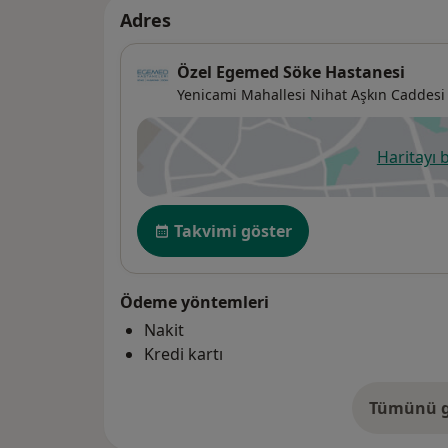
Adres
Özel Egemed Söke Hastanesi
Yenicami Mahallesi Nihat Aşkın Caddesi
Haritayı 
ye
Uygunluk
Takvimi göster
Ödeme yöntemleri
Nakit
Kredi kartı
Tümünü g
ad