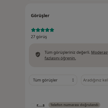
Görüşler
27 görüş
Tüm görüşleriniz değerli.
Moderasy
Görüşler hakkında
fazlasını öğrenin.
Görüşler içeri
r....s
Telefon numarası doğrulandı
R