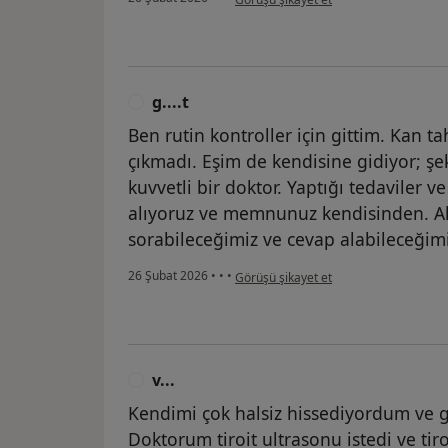
g....t
G
Ben rutin kontroller için gittim. Kan ta
çıkmadı. Eşim de kendisine gidiyor; şek
kuvvetli bir doktor. Yaptığı tedaviler 
alıyoruz ve memnunuz kendisinden. Ak
sorabileceğimiz ve cevap alabileceğimi
kullanıcının görüşüne göre g....t
26 Şubat 2026
•
•
•
Görüşü şikayet et
v...
V
Kendimi çok halsiz hissediyordum ve g
Doktorum tiroit ultrasonu istedi ve ti