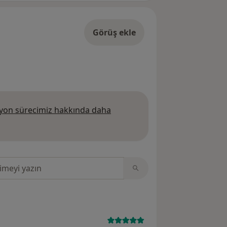
Görüş ekle
on sürecimiz hakkında daha
 daha fazla bilgi edinin
sinde ara