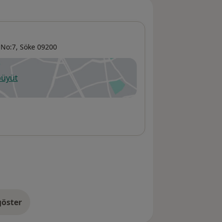
 No:7,
Söke
09200
büyüt
ni bir sekmede açılır
öster
res hakkında