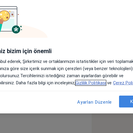
Adresler
Görüşler (27)
lar
iniz bizim için önemli
branşında
abul ederek, Şirketimiz ve ortaklarımızın istatistikler için veri toplam
arınıza göre size içerik sunmak için çerezleri (veya benzer teknolojiler
 olursunuz.Tercihlerinizi istediğiniz zaman ayarlardan görebilir ve
on (Hipertansiyon)
Anemi
lirsiniz. Daha fazla bilgi için inceleyiniz,
Gizlilik Politikası
ve
Çerez Poli
_sr_more_diseases
K
Ayarları Düzenle