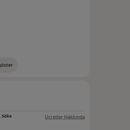
öster
neyim hakkında
, Söke
Ücretler Hakkında