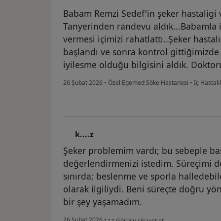
Babam Remzi Sedef'in şeker hastaligi 
Tanyerinden randevu aldık...Babamla ilg
vermesi içimizi rahatlattı..Şeker hastal
başlandı ve sonra kontrol gittiğimizde
iyilesme olduğu bilgisini aldık. Dokto
26 Şubat 2026
•
Özel Egemed Söke Hastanesi
•
İç Hastalı
k....z
K
Şeker problemim vardı; bu sebeple ba
değerlendirmenizi istedim. Süreçimi d
sınırda; beslenme ve sporla halledebil
olarak ilgiliydi. Beni süreçte doğru y
bir şey yaşamadım.
kullanıcının görüşüne göre k....z
26 Şubat 2026
•
•
•
Görüşü şikayet et