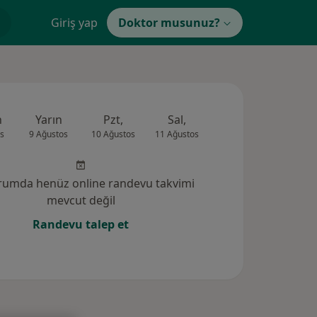
Giriş yap
Doktor musunuz?
n
Yarın
Pzt,
Sal,
Çar,
Per,
s
9 Ağustos
10 Ağustos
11 Ağustos
12 Ağustos
13 Ağus
rumda henüz online randevu takvimi
mevcut değil
Randevu talep et