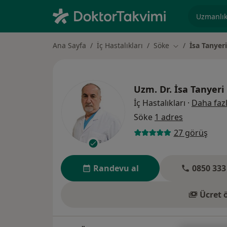
Uzmanlık, 
Ana Sayfa
İç Hastalıkları
Söke
İsa Tanyeri
Şehir değiştir
Uzm. Dr.
İsa Tanyeri
İç Hastalıkları
·
Daha faz
Söke
1 adres
27 görüş
Randevu al
0850 333
Ücret 