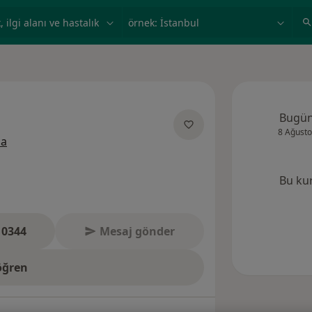
ilgi alanı ve hastalık, isim
örnek: İstanbul
Bugü
8 Ağusto
uzmanliklar hakkinda
la
Bu ku
 0344
Mesaj gönder
öğren