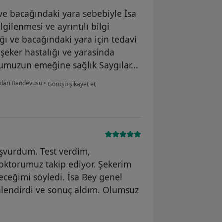
ve bacağındaki yara sebebiyle İsa
ilenmesi ve ayrıntılı bilgi
ığı ve bacağındaki yara için tedavi
 şeker hastalığı ve yarasinda
rumuzun emeğine sağlık Saygılar...
kullanıcının görüşüne göre r....s
kları Randevusu
•
Görüşü şikayet et
şvurdum. Test verdim,
oktorumuz takip ediyor. Şekerim
eceğimi söyledi. İsa Bey genel
önlendirdi ve sonuç aldım. Olumsuz