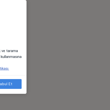
ak ve tarama
i) kullanmasına
tikası.
abul Et