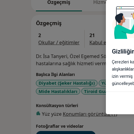
Özgeçmiş
Hizmetler
Özgeçmiş
2
21
Okullar / eğitimler
Kabul edilen sigorta
Gizliliğ
Dr. İsa Tanyeri, Özel Egemed Söke Hastanesi ' de İç Hastalıkları 
Çerezleri k
hastalarına sağlık hizmeti vermektedir.
alışkanlıkl
Başlıca İlgi Alanları
izin vermiş
Diyabet (Şeker Hastalığı)
Yüksek Tansiy
güncelleyebi
a11y
Mide Hastalıkları
Tiroid Guatr
+31
Konsültasyon türleri
Yüz yüze
Konumları görüntüle (1)
Fotoğraflar ve videolar